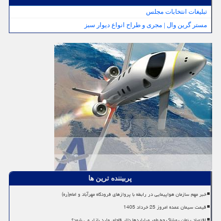
تبلیغات انتخابات مجلس
مستر گرین وال | مجری و طراح انواع دیوار سبز
پربیننده ترین ها
خبر مهم سازمان هواپیمایی در رابطه با پروازهای فرودگاه مهرآباد و امام(ره)
قیمت سیمان عمده امروز 25 خرداد 1405
اقتصاد پنهان پوشاک چه طور میلیاردها دلار قاچاق وارد بازار می شود؟