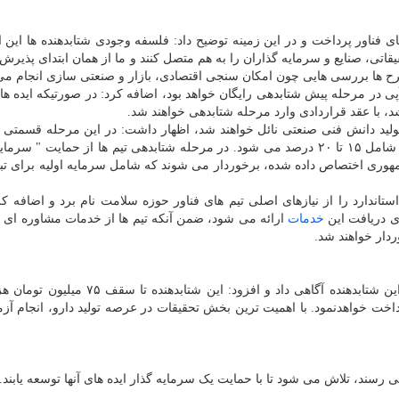
های فناور پرداخت و در این زمینه توضیح داد: فلسفه وجودی شتابدهنده ها این
قاتی، صنایع و سرمایه گذاران را به هم متصل کنند و ما از همان ابتدای پذیرش
طرح ها بررسی هایی چون امکان سنجی اقتصادی، بازار و صنعتی سازی انجام می
وی با تاکید بر اینکه حمای
د، با عقد قراردادی وارد مرحله شتابدهی خواهند شد.
ا اعلان اینکه در ضمن دوره شتابدهی تیم ‎ها به تولید دانش فنی صنعتی نائل خواهند شد، اظهار داشت: در این مرحله قس
این دانش فنی به شتابدهنده تعلق می گیرد که این میزان شامل ۱۵ تا ۲۰ درصد می شود. در مرحله شتابدهی تیم ها از حمایت 
وری اختصاص داده شده، برخوردار می شوند که شامل سرمایه اولیه برای تبد
مدیر عامل این شتابدهنده انجام آزمون های کنترل کیفی استاندارد را از نیازهای اصلی تیم ‎های فناور حوزه سلامت نام 
ای دریافت این
خدمات
ارائه می شود، ضمن آنکه تیم ها از خدمات مشاوره ای د
دار خواهند شد.
وی از ارائه قسمتی از هزینه های تحقیقاتی به تیم ها در این شتابدهنده آگاهی داد و افزود: این
اخت خواهدنمود. با اهمیت ترین بخش تحقیقات در عرصه تولید دارو، انجام آز
ابند.