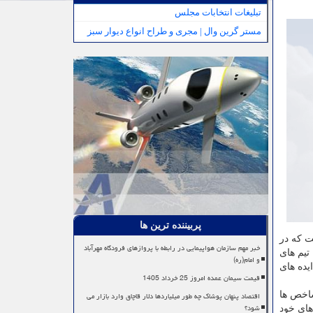
تبلیغات انتخابات مجلس
مستر گرین وال | مجری و طراح انواع دیوار سبز
پربیننده ترین ها
ت که در
خبر مهم سازمان هواپیمایی در رابطه با پروازهای فرودگاه مهرآباد
تیم های
و امام(ره)
یده های
قیمت سیمان عمده امروز 25 خرداد 1405
اقتصاد پنهان پوشاک چه طور میلیاردها دلار قاچاق وارد بازار می
شاخص ها
شود؟
های خود