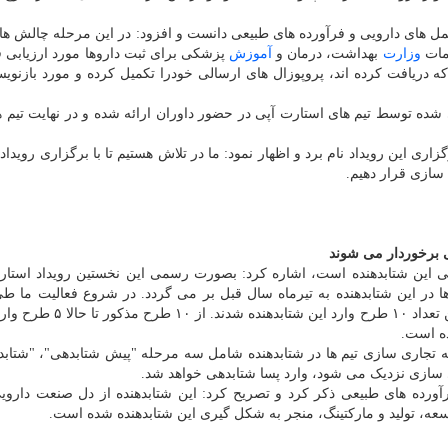
مکمل های دارویی و فرآورده های طبیعی دانست و افزود: در این مرحله چالش های
امات
وزارت
بهداشت، درمان و
آموزش
پزشکی برای ثبت داروها مورد ارزیابی 
 که دریافت کرده اند، پروپوزال های ارسالی خودرا تکمیل کرده و مورد بازنوی
 شده توسط تیم های استارت آپی در حضور داوران ارائه شده و در نهایت تیم ه
ی این رویداد نام برد و اظهار نمود: ما در تلاش هستیم تا با برگزاری رویداد
 سازی قرار دهیم.
تی برخوردار می شوند
در این شتابدهنده به تیرماه سال قبل بر می گردد. در شروع فعالیت ما طی
فراخوان محدودی حدود ۲۷ طرح را بررسی کردیم و از این تعداد ۱۰ طرح وارد 
ه است.
 تجاری سازی تیم ها در شتابدهنده شامل سه مرحله "پیش شتابدهی"، "شتابد
ی سازی نزدیک می شود، وارد پسا شتابدهی خواهد شد.
تمرکز شتابدهنده را در حوزه دارو، مکمل‎ها و فرآورده های طبیعی ذکر کرد و تصریح کرد: این شتابدهنده از دل صنعت 
سعه، تولید و مارکتینگ، منجر به شکل گیری این شتابدهنده شده است.