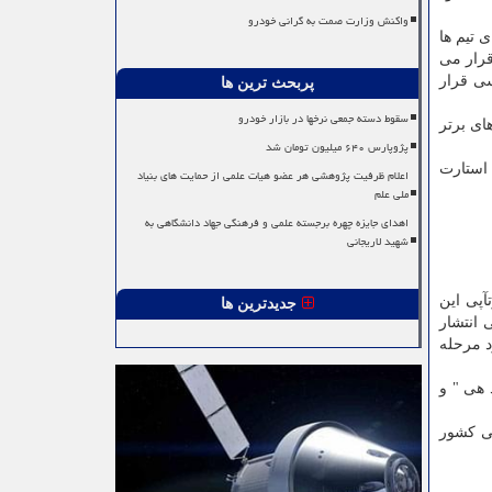
واکنش وزارت صمت به گرانی خودرو
 تیم ها
قرار می
سی قرار
پربحث ترین ها
سقوط دسته جمعی نرخها در بازار خودرو
ای برتر
پژوپارس ۶۴۰ میلیون تومان شد
 استارت
اعلام ظرفیت پژوهشی هر عضو هیات علمی از حمایت های بنیاد
ملی علم
اهدای جایزه چهره برجسته علمی و فرهنگی جهاد دانشگاهی به
شهید لاریجانی
میرزایی با اعلان اینکه این رویداد نخستین رویداد استارت‎آپی این شتابدهنده است، اشاره کرد: بصورت رسمی این نخستین رویداد استارت‎آپی این
جدیدترین ها
 انتشار
این شتابدهنده شدند. از ۱۰ طرح مذکور تا حالا ۵ طرح وارد مرحله
 هی " و
دارویی کشور