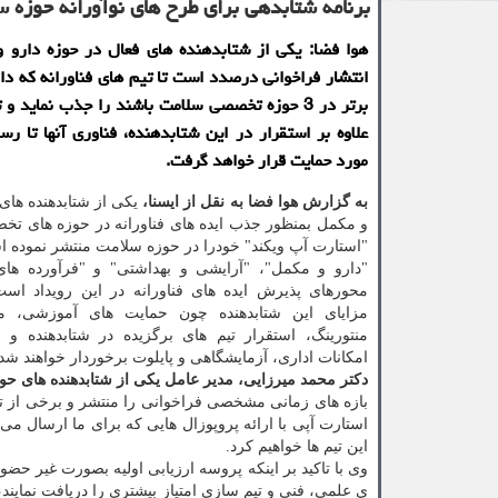
برنامه شتابدهی برای طرح های نوآورانه حوزه 
هوا فضا: یکی از شتابدهنده های فعال در حوزه دارو و
انتشار فراخوانی درصدد است تا تیم های فناورانه که دار
برتر در 3 حوزه تخصصی سلامت باشند را جذب نماید و
علاوه بر استقرار در این شتابدهنده، فناوری آنها تا رس
مورد حمایت قرار خواهد گرفت.
به گزارش هوا فضا به نقل از ایسنا،
یکی از شتابدهنده ها
و مکمل بمنظور جذب ایده های فناورانه در حوزه های ت
"استارت آپ ویکند" خودرا در حوزه سلامت منتشر نموده 
"دارو و مکمل"، "آرایشی و بهداشتی" و "فرآورده های
محورهای پذیرش ایده های فناورانه در این رویداد است
مزایای این شتابدهنده چون حمایت های آموزشی، م
منتورینگ، استقرار تیم های برگزیده در شتابدهنده و 
امکانات اداری، آزمایشگاهی و پایلوت برخوردار خواهند شد.
دکتر محمد میرزایی، مدیر عامل یکی از شتابدهنده های حو
بازه های زمانی مشخصی فراخوانی را منتشر و برخی از تیم
استارت آپی با ارائه پروپوزال هایی که برای ما ارسال می 
این تیم ها خواهیم کرد.
وی با تاکید بر اینکه پروسه ارزیابی اولیه بصورت غیر حضو
ی علمی، فنی و تیم سازی امتیاز بیشتری را دریافت نمایند