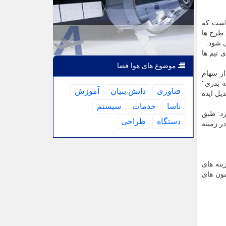
 است که
 طرح ها
 شود.
ت های ما برای تیم های استارت آپی در مرحله پیش شتابدهی رایگان خواهد بود، اضافه کرد: در صورتیکه ایده ‎های تیم ها
موضوع های هوا فضا
متی از سهام
" سرمایه بذری"
فناوری
دانش بنیان
آموزش
یل ایده
ناسا
خدمات
سیستم
برد و اضافه کرد: طبق
دستگاه
طراحی
ر زمینه
 شتابدهنده تا سقف ۷۵ میلیون تومان هزینه های
مون های