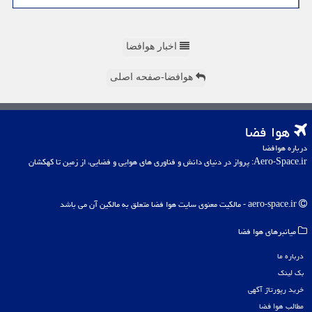
اخبار هوافضا
هوافضا-صفحه اصلی
هوا فضا
درباره هوافضا
Aero-Space.ir: پرواز در دنیای دانش و فناوری های هوایی و فضایی، از زمین تا کهکشان
aero-space.ir - مالکیت معنوی سایت هوا فضا متعلق به مالکین آن می باشد
میانبرهای هوا فضا
درباره ما
بک لینک
خرید رپورتاژ آگهی
مطالب هوا فضا