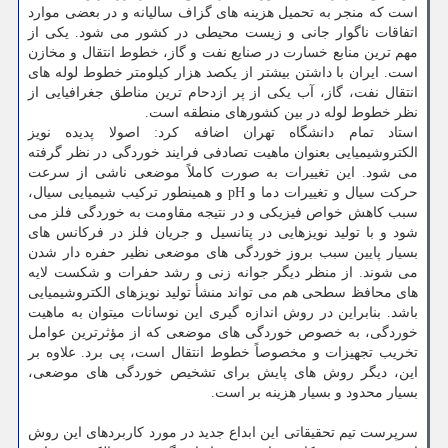
است که منجر به تحمیل هزینه های گزاف سالیانه و در بعضی موارد
اتفاقات ناگوار جانی و زیست محیطی در کشور می شود. یکی از
مهم ترین منابع خسارت در صنایع نفت و گاز، خطوط انتقال و مخازن
است. ایران با داشتن بیشتر از یکصد هزار کیلومتر خطوط لوله های
انتقال نفت، گاز، آب یکی از پر ازدحام ترین مناطق جغرافیایی از
نظر خطوط لوله در بین کشورهای منطقه است.
استاد تمام دانشگاه تهران اضافه کرد: اصولا پدیده نویز
الکتروشیمیایی بعنوان ماهیت تصادفی فرایند خوردگی در نظر گرفته
می شود. این تغییرات به صورت کاملاً موضعی ناشی از سرعت
حرکت سیال و تغییرات دما و pH و همینطور ترکیب شیمیایی سیال،
سبب کاهش خواص فیزیکی و در نتیجه مقاومت به خوردگی فلز می
شود و با تولید نویزهایی در پتانسیل و جریان فلز در فرکانس های
بسیار پایین سبب بروز خوردگی های موضعی نظیر حفره دار شدن
می شوند. از منظر دیگر جوانه زنی و رشد حفرات و شکست لایه
های محافظ سطحی هم می تواند منشأ تولید نویزهای الکتروشیمیایی
باشد. بنابراین در روش اندازه گیری این نوسانات میتوان به ماهیت
خوردگی، به خصوص خوردگی های موضعی که از مؤثرترین عوامل
تخریب تجهیزات و مخصوصاً خطوط انتقال است، پی برد. علاوه بر
این، دیگر روش های پایش برای تشخیص خوردگی های موضعی،
بسیار محدود و بسیار هزینه بر است.
سرپرست تیم تحقیقاتی این ابداع جدید در مورد کاربردهای این روش