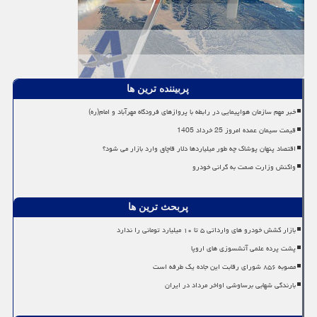
پربیننده ترین ها
خبر مهم سازمان هواپیمایی در رابطه با پروازهای فرودگاه مهرآباد و امام(ره)
قیمت سیمان عمده امروز 25 خرداد 1405
اقتصاد پنهان پوشاک چه طور میلیاردها دلار قاچاق وارد بازار می شود؟
واکنش وزارت صمت به گرانی خودرو
پربحث ترین ها
بازار کشش خودرو های وارداتی ۵ تا ۱۰ میلیارد تومانی را ندارد
پشت پرده علمی آتشسوزی های اروپا
مصوبه ۸۵۶ شورای رقابت این جاده یک طرفه است
بارندگی شهابی برساوشی اواخر مرداد در ایران