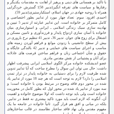
با تاکید بر همسانی های دینی و پرهیز از اهانت به مقدسات یکدیگر و
رفتارها و سیاست های تفرقه انگیز(تدبیر 58)؛ گسترش خردگرایی
همراه با روحیه جهادی در جهان اسلام، استکبارستیزی(تدبیر 59).
احمدی افزود: سوم: تعداد چهار مورد از تدابیر بطور اختصاصی و
کامل متمرکز بر خانواده است. این تدابیر عبارتند از تدبیر 5 تبیین و
نهادینه سازی سبک زندگی اسلامی ـ ایرانی و استوارسازی بنیان
خانواده با آسان سازی ازدواج پایدار و فرزندآوری و تامین مسکن و
اشتغال برای زوج های جوان. تدبیر 36، تدبیر 41 تنظیم نرخ باروری در
بیش از سطح جانشینی با زدودن موانع و فراهم آوردن زمینه های
مناسب و اجرای سیاست های حمایتی و تدبیر 42 بالندگی جایگاه و
حقوق و شأن اجتماعی زنان و فراهم ساختن فرصت های عادلانه
برای آنان و پشتیبانی از نقش مقدس مادری.
عضو اندیشکده خانواده مرکز الگوی اسلامی ایرانی پیشرفت اظهار
داشت: حال می توان این سوال را مطرح ساخت که آیا تدابیر تدوین
شده ظرفیت لازم را برای دستیابی به خانواده پایدار در تراز تمدن
اسلامی را دارد؟ لازم به توجه است که هر چند 18 مورد از تدابیر یاد
شده در محور دوم فاقد وضوح در مرتبط بودن با خانواده است؛ و
سه مورد از تدابیر یاد شده در محور اول که بطور کامل در محوریت
خانواده است ولی باید توجه داشت که اولا موضوع خانواده و اهمیت
آن، آنگونه که لازم است باید مورد تاکید بیشتری نه فقط در تدابیر،
بلکه در مبانی و افق هم قرار گیرد. ثانیاً خانواده در جامعه ما یک
مفهوم مقدس ولی نهاد فاقد ساختار نظاممند در قالب ساختارهای