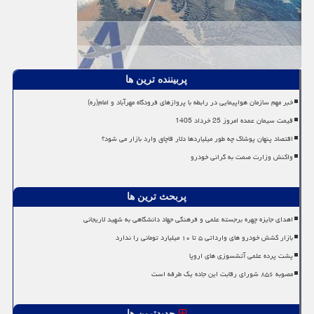
پربیننده ترین ها
خبر مهم سازمان هواپیمایی در رابطه با پروازهای فرودگاه مهرآباد و امام(ره)
قیمت سیمان عمده امروز 25 خرداد 1405
اقتصاد پنهان پوشاک چه طور میلیاردها دلار قاچاق وارد بازار می شود؟
واکنش وزارت صمت به گرانی خودرو
پربحث ترین ها
اهدای جایزه چهره برجسته علمی و فرهنگی جهاد دانشگاهی به شهید لاریجانی
بازار کشش خودرو های وارداتی ۵ تا ۱۰ میلیارد تومانی را ندارد
پشت پرده علمی آتشسوزی های اروپا
مصوبه ۸۵۶ شورای رقابت این جاده یک طرفه است
جدیدترین ها