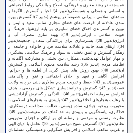
«مسجد» در رشد معنوی و فرهنگی، اصلاح و بالندگی روابط اجتماعی
و انسانی و همدلی و همبستگی(تدبیر 4)؛ احیا و گسترش الگوها و
نمادهای اسلامی ـ ایرانی خصوصاً در پوشش(تدبیر 7)؛ گسترش بهر‏ه
مندی عادلانه از فرصت های فضای مجازی سالم، مفید و ایمن و
تبیین و گستراندن اخلاق فضای سایبری بر پایه ارزش‏ها، فرهنگ و
هویت اسلامی ـ ایرانی(تدبیر 19)؛ بهینه سازی مصرف آب و
انرژی(تدبیر 28)؛ بسترسازی برای پراکندگی متعادل جمعیت(تدبیر
34)؛ ارتقای همه جانبه و عادلانه سلامت فرد و خانواده و جامعه از
رهگذر گسترش و عمق بخشی به سواد و فرهنگ سلامت، پیشگیری
و مهار عوامل تهدیدکننده، همکاری بین بخشی و مشارکت آگاهانه و
نظامند مردم (تدبیر 36)؛ رشد سلامت معنوی اسلامی و گسترش
آن(تدبیر 40)؛ بهبود روش های پیش گیری از لطمه ها و جرائم،
افزایش آگاهی و تعهد و اخلاق اجتماعی و تقوا و پاکدامنی
عمومی(تدبیر 43)؛ حفظ و تقویت مردم سالاری دینی بر پایه ولایت
فقیه(تدبیر 45)؛ گسترش و توانمندسازی تشکل های مردمی با هدف
افزایش سرمایه اجتماعی(تدبیر 46)؛ بالندگی و گسترش آزاداندیشی
با رعایت هنجارهای اخلاقی(تدبیر 47)؛ پایبندی به هنجارهای اسلامی با
محوریت روحیه جهادی، ساده زیستی، عدالت، صداقت، درستکاری،
فداکاری، پاسخگویی و پایبندی به حد کفاف در معیشت(تدبیر 49)؛
نظارت رسمی و مردمی و رسانه ای بر ارکان و اجزای مدیریتی
نظام(تدبیر 51)؛ گسترش بسیج مردمی(تدبیر 55)؛ تعامل با ادیان الهی
و تقریب مذاهب اسلامی و افزایش همگرایی و همبستگی مسلمانان