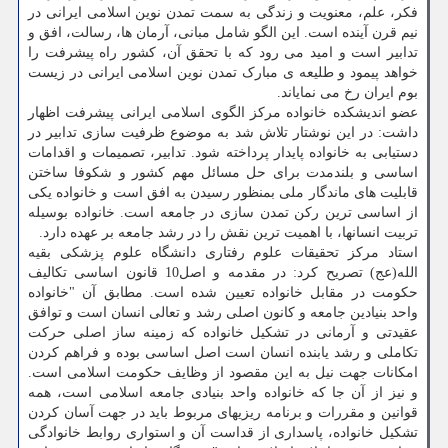
فکر، علم، معنویت و زندگی به سمت تمدن نوین اسلامی ایرانی در
نیم قرن آینده است. این الگو شامل مبانی، آرمان ها، رسالت، افق و
تدابیر است و امید می رود که با تحقق آن، کشور راه پیشرفت را
خواهد پیمود و طلیعه ی مبارک تمدن نوین اسلامی ایرانی در زیست
بوم ایران رخ می نمایاند.
عضو اندیشکده خانواده مرکز الگوی اسلامی ایرانی پیشرفت اظهار
داشت: در این نوشتار تلاش شد به موضوع ظرفیت سازی تدابیر در
دستیابی به خانواده پایدار پرداخته شود. تدابیر، تصمیمات و اقدامات
اساسی و بلندمدت برای حل مسائل مهم کشور و شکوفا ساختن
قابلیت های ماندگار ملی بمنظور رسیدن به افق است و خانواده یکی
از اساسی ترین رکن تمدن سازی در جامعه است. خانواده بوسیله
تربیت انسانها، با اهمیت ترین نقش را در رشد جامعه بر عهده دارد.
استاد مرکز تحقیقات علوم رفتاری دانشگاه علوم پزشکی بقیه
الله(عج) تصریح کرد: در مقدمه و اصل10 قانون اساسی تکالیف
حکومت در مقابل خانواده تعیین شده است. مطابق آن "خانواده
واحد بنیادین جامعه و کانون اصلی رشد و تعالی انسان است و توافق
عقیدتی و آرمانی در تشکیل خانواده که زمینه ساز اصلی حرکت
تکاملی و رشد یابنده انسان است اصل اساسی بوده و فراهم کردن
امکانات جهت نیل به این مقصود از وظایف حکومت اسلامی است.
و نیز از آن جا که خانواده واحد بنیادی جامعه اسلامی است، همه
قوانین و مقررات و برنامه ریزی­های مربوط باید در جهت آسان کردن
تشکیل خانواده، پاسداری از قداست آن و استواری روابط خانوادگی