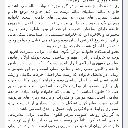
نظام جمهوری اسلامی ایران است.
وی ادامه داد: جامعه سالم در گرو وجود خانواده سالم می باشد و
خانواده سالم انسانهای سالم تربیت می کند. خانواده مرجع حل و
فصل استرس های فردی و استرس های جامعه است. خانواده
همچون یک موجود زنده دارای مراحل تولد، رشد و افول و همچون
جامعه دارای ساختار، قدرت، قواعد، قوانین، ناظر، رهبر و زیر
مجموعه و بالاخره این که خانواده سیستمی بی همتاست، شکل هایی
از آن، از شروع آفرینش انسان بوده و در تمامی قبایل و جوامع وجود
داشته و تا انسان هست خانواده نیز خواهد بود.
عضو اندیشکده خانواده مرکز الگوی اسلامی ایرانی پیشرفت افزود:
توجه به خانواده در ایران مهم و اساسی است. چونکه اولاً در قانون
اساسی جمهوری اسلامی ایران آمده است که: "خانواده واحد بنیادین
جامعه و کانون اصلی رشد و تعالی انسان است و توافق عقیدتی و
آرمانی در تشکیل خانواده که زمینه ساز اصلی حرکت تکاملی و رشد
یابنده انسان است، اصل اساسی بوده و فراهم کردن امکانات جهت
نیل به این مقصود از وظایف حکومت اسلامی است. و نیز طبق
اصل 10 قانون اساسی "از آنجایی که خانواده واحد بنیادی جامعه
اسلامی است، همه قوانین و مقررات و برنامه ریزی های مربوطه
باید در جهت آسان کردن تشکیل خانواده، پاسداری از قداست آن و
استواری روابط خانوادگی بر پایه حقوق و اخلاق اسلامی باشد."
به گزارش روابط عمومی مرکز الگوی اسلامی ایرانی پیشرفت،
احمدی اضافه کرد: ثانیاً در وضعیت فعلی به این دلیلهای توجه به
خانواده در ایران از اهمیت به سزایی برخوردارست. خانواده در ایران