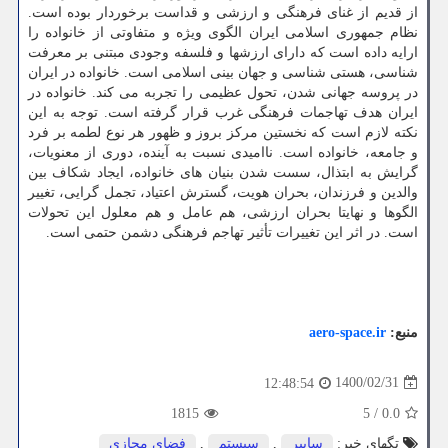
از قدیم از غنای فرهنگی و ارزشی و قداست برخوردار بوده است.
نظام جمهوری اسلامی ایران الگوی ویژه و متفاوتی از خانواده را
ارایه داده است که دارای ارزشها و فلسفه وجودی مبتنی بر معرفت
شناسی، هستی شناسی و جهان بینی اسلامی است. خانواده در ایران
در پروسه جهانی شدن، تحول عظیمی را تجربه می کند. خانواده در
ایران هدف تهاجمات فرهنگی غرب قرار گرفته است. توجه به این
نکته لازم است که نخستین مرکز بروز و ظهور هر نوع لطمه بر فرد
و جامعه، خانواده است. ناامیدی نسبت به آینده، دوری از معنویات،
گرایش به ابتذال، سست شدن بنیان های خانواده، ایجاد شکاف بین
والدین و فرزندان، بحران هویت، گسترش اعتیاد، تجمل گرایی، تغییر
الگوها و نهایتا بحران ارزشی، هم عامل و هم معلول این تحولات
است. در اثر این تغییرات تأثیر تهاجم فرهنگی دشمن حتمی است.
منبع:
aero-space.ir
1400/02/31
12:48:54
1815
5
/
0.0
تگهای خبر:
سایبر
,
سیستم
,
فضای مجازی