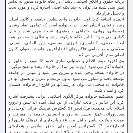
برپایه حقوق و اخلاق اسلامی باشد". در نگاه خانواده محور به تدابیر
پیش بینی شده می توان به چند نکته اصلی اشاره کرده و مورد بحث
و تحلیل قرار داد
احمدی اضافه کرد: اول، خانواده واحد بنیادین جامعه و کانون اصلی
رشد و تعالی انسان است. در خانواده است که تمامی ابعاد رشدی
(جسمانی، روانی، اجتماعی و معنوی)، نسخه پیچی شده و بنیان
گذاری می شود. با این نگاه، هرگونه رشد و تعالی جامعه در همه
ابعاد صنعتی، کشاورزی، انرژی، سیاسی، بین المللی، امنیتی،
سلامتی و در تمامی فاکتورهای اقتدارآفرین خانواده بعنوان کانون
اصلی نقش آفرینی می کند.
وی افزود: دوم: اقدام و عملیاتی سازی حدود 18 مورد از تدابیر از
خانواده آغاز می شود. این تدابیر ابتدا در خانواده رشد و نضج میگیرد،
در خانواده نسخه پیچی شده و تمرین می شود و سپس در جامعه
توسعه یافته و متبلور می شود. بدون تربیت و تمرین و تعمیق آنها در
خانواده، به سختی می توان به رشد آنها در خارج از خانواده اطمینان
کرد و امید داشت.
عضو اندیشکده خانواده مرکز الگوی اسلامی ایرانی پیشرفت اشاره
کرد: این تدابیر در قالب عباراتی از این قبیل آمده اند تبیین و ترویج
اسلام ناب محمدی(ص)(تدبیر 1)؛ گسترش فرهنگ قرآنیِ توحیدی و
معادباورانه، عمق بخشی به باور و احساس جامعه در معرفت و
مودت و ولایت پیامبر و اهل بیت(ع) و پاسداری از فرهنگ عاشورا و
انتظار(تدبیر 2)؛ گستراندن آموزه های اخلاق اسلامی و هنجارهای
مدنی و تبلیغ عملی دین(تدبیر 3)؛ اوج بخشیدن به نقش محوری