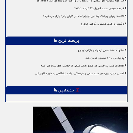
خبر مهم سازمان هواپیمایی در رابطه با پروازهای فرودگاه مهرآباد و امام(ره)
قیمت سیمان عمده امروز 25 خرداد 1405
اقتصاد پنهان پوشاک چه طور میلیاردها دلار قاچاق وارد بازار می شود؟
واکنش وزارت صمت به گرانی خودرو
پربحث ترین ها
سقوط دسته جمعی نرخها در بازار خودرو
پژوپارس ۶۴۰ میلیون تومان شد
اعلام ظرفیت پژوهشی هر عضو هیات علمی از حمایت های بنیاد ملی علم
اهدای جایزه چهره برجسته علمی و فرهنگی جهاد دانشگاهی به شهید لاریجانی
جدیدترین ها