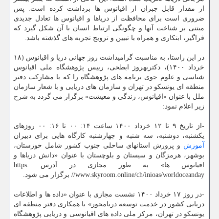
از مقدار قابل جبران از اقیانوس ها برداشت کرده است. پس
‏ضروری است برای محافظت از دریاها و اقیانوس ها تعادل جدیدی
مبتنی بر شناخت آنها و چگونگی ارتباط انسان با آن ‏شکل گیرد که
فراگیر، ابتکاری و همراه با تبیین و ترویج تجربه های گذشته باشد.‏
در این راستا، به مناسبت گرامیداشت روز جهانی دریا و اقیانوس (۱۸
خرداد ۱۴۰۰)، دکتربهروز ابطحی، رییس پژوهشگاه ملی ‏اقیانوس
شناسی و علوم جوی برنامه های پژوهشگاه را که با مشارکت دفتر
منطقه ای یونسکو در تهران و سازمان های ‏دریایی و با شعار سازمان
ملل با عنوان «اقیانوس، زندگی و معیشت» برگزار می گردد به شرح
زیر اعلام نمود: ‏
‏-از تاریخ ۹ تا ۱۲ خرداد ۱۴۰۰ ساعت ۱۴: ۰۰ تا ۱۶: ۰۰ روزهای
یکشنبه، دوشنبه، سه شنبه و چهارشنبه کارگاه هایی برای ‏دبیران
آموزش
و پرورش استانهای ساحلی جنوب کشور شامل خوزستان،
بوشهر، هرمزگان و سیستان و بلوچستان با ‏عنوان «دانش دریاها و
اقیانوس ها» به طور مجازی در آدرس https:
//www.skyroom.online/ch/inioas/worldoceanday برگزار می شود.‏
‏-در روز ۱۷ خرداد ۱۴۰۰ نشست مجازی با عنوان «داده ها و اطلاعات
دریایی کشور در خدمت توسعه دریامحور» با همکاری دفتر منطقه ای
یونسکو در تهران، مرکز ملی داده های اقیانوسی و دریایی پژوهشگاه