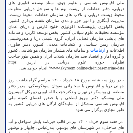
ملی اقیانوس شناسی و علوم جوی، ‏ستاد توسعه فناوری های
دریایی، دفتر حفاظت از زیست بوم ها و سواحل دریایی ‏معاونت
محیط زیست دریایی و تالاب های سازمان حفاظت محیط زیست،
مدیریت آبنگاری و امور جزر و مدی سازمان نقشه ‏برداری کشور،
بخش اکولوژی پژوهشکده اکولوژی خلیج فارس و دریای عمان
مؤسسه تحقیقات علوم شیلاتی کشور، بخش ‏توسعه کاربرد و سامانه
های پایشی سازمان فضایی ایران، گروه شیمی دریا و هیدروشیمی
سازمان زمین شناسی و اکتشافات معدنی کشور، دفتر فناوری
اطلاعات و
ارتباطات
و سامانه های هشدار سازمان هواشناسی کشور
و گروه آمار ‏و اقتصاد صید سازمان شیلات ایران و همین طور صاحب
نظران حوزه علوم دریایی در آدرس https:
//www.skyroom.online/ch/inioas/marine-data انجام خواهد شد. ‏
‏- در روز سه شنبه مورخ ۱۸ خرداد ۱۴۰۰ مراسم گرامیداشت روز
جهانی دریا و اقیانوس با سخنرانی سوتان سوتکوسکی، ‏مدیر دفتر
منطقه ای یونسکو در تهران و دکترحجت الله ایوبی دبیرکل کمیسیون
ملی یونسکو، دکتر بهروز ابطحی و با حضور اعضای کمیته ملی
اقیانوس شناسی متشکل از نمایندگان ارگان های دریایی کشور به
طور مجازی برگزار می شود.‏
‏-در هفته سوم خرداد ۱۴۰۰ نیز در قالب «برنامه پایش سواحل و آب
های ساحلی» در شهرستان های بوشهر، ‏بندرعباس، چابهار و نوشهر