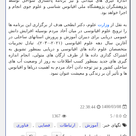
اندازه گیری های میدانی و نیز برنامه پاکسازی سواحل توسط
پژوهشگران پژوهشگاه ملی ‏اقیانوس شناسی و علوم جوی انجام و
اجرا خواهد بود.‏
به نقل از
وزارت
علوم، دکتر ابطحی هدف از برگزاری این برنامه ها
را ترویج علوم اقیانوسی در میان آحاد مردم بوسیله افزایش دانش
عمومی دریایی برای دبیران آموزش و پرورش استانهای ساحلی در
آغازین سال دهه علوم اقیانوسی (۲۰۲۱-۲۰۳۰)، تبادل تجربیات
‏متخصصان علوم داده های اقیانوسی و دریایی بمنظور تشویق به
اشتراک گذاری داده ها از طرف ارگان های متولی، انجام اندازه
گیری های جدید بمنظور کسب اطلاعات به روز از وضعیت آب های
ساحلی کشور و نیز توجه دادن آحاد مردم ‏به اهمیت دریاها و اقیانوس
ها و تأثیر آن بر زندگی و معیشت عنوان نمود.‏
1400/03/08
22:38:44
1367
5
/
0.0
تگهای خبر:
آموزش
,
ارتباطات
,
فضایی
,
فناوری