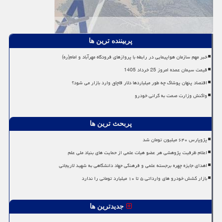
پربیننده ترین ها
خبر مهم سازمان هواپیمایی در رابطه با پروازهای فرودگاه مهرآباد و امام(ره)
قیمت سیمان عمده امروز 25 خرداد 1405
اقتصاد پنهان پوشاک چه طور میلیاردها دلار قاچاق وارد بازار می شود؟
واکنش وزارت صمت به گرانی خودرو
پربحث ترین ها
پژوپارس ۶۴۰ میلیون تومان شد
اعلام ظرفیت پژوهشی هر عضو هیات علمی از حمایت های بنیاد ملی علم
اهدای جایزه چهره برجسته علمی و فرهنگی جهاد دانشگاهی به شهید لاریجانی
بازار کشش خودرو های وارداتی ۵ تا ۱۰ میلیارد تومانی را ندارد
جدیدترین ها