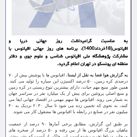
به مناسبت گرامیداشت روز جهانی دریا و
اقیانوس(18خرداد1400)، برنامه های روز جهانی اقیانوس با
مشارکت پژوهشگاه ملی اقیانوس شناسی و علوم جوی و دفتر
منطقه ای یونسکو در تهران اعلام گردید.
به گزارش هوا فضا به نقل از ایسنا
، اقیانوس ها با پوشش بیش از ۷۰
درصدی کره زمین، ۵۰ درصد اکسیژن این سیاره را تولید می کنند.
همین طور منبع مهم حیات، دارای بیشترین تنوع زیستی در کره زمین
و منبع اصلی پروتئین برای بیش از یک میلیارد نفر در سراسر جهان
به شمار ‏می روند. اقیانوس ها سهم مهمی در اقتصاد جهانی ایفا می
کنند، به نحوی که تخمین زده می شود تا سال ۲۰۳۰ نزدیک ‏به ۴۰
میلیون نفر در صنایع در رابطه با اقیانوس ها مشغول کار می شوند. ‏
بر طبق این گزارش، مطابق برخی آمارها ۹۰ درصد از جمعیت
ماهیان بزرگ اقیانوس ها از بین رفته و ۵۰ درصد از صخره های
مرجانی دریاها ‏تخریب شده است. این حاکی از آنست که بشر بیشتر