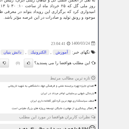
به نقل از انجمن علمی گل و گیاهان زینتی ایران، رییس ان
امیدواری کرد که برگزاری این رویداد بتواند در معرفی 
موجود و رونق تولید و صادرات در این عرصه مؤثر باشد.
1400/03/24
23:04:41
تگهای خبر:
آموزش
,
الكترونیك
,
دانش بنیان
,
این مطلب هوافضا را می پسندید؟
(0)
تازه ترین مطالب مرتبط
اهدای جایزه چهره برجسته علمی و فرهنگی جهاد دانشگاهی به شهید لاریجانی
بارندگی شهابی برساوشی اواخر مرداد در ایران
ضعف سیاستگذاری مهم ترین گره کور گلخانه داری ایران
راهکار پیشگیری از مهاجرت نخبگان توسعه پروژه های بزرگ مقیاس است
نظرات کاربران هوافضا در مورد این مطلب
لطفا شما هم
در مورد این مطلب
نظر دهید