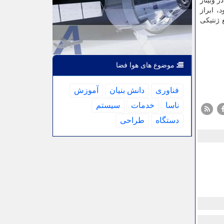
 وبینار
Https: //vc.areeo.ac.i برگزار می شود، ابراز
 ژنتیکی
موضوع های هوا فضا
فناوری
دانش بنیان
آموزش
ناسا
خدمات
سیستم
دستگاه
طراحی