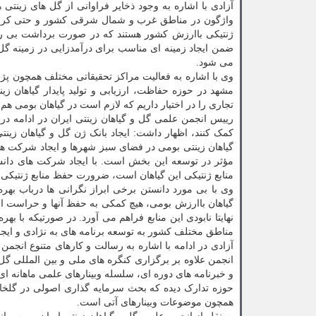
آزادی با اشاره به وجود ذخایر فراوانی از گل های زین
واژگون در مناطق غرب و شمال شرقی کشور و حتی کرمان 
ژنتیکی باارزش کشور هستند که در صورت برداشت بی رویه 
ضمن ایجاد زمینه ای مناسب برای درآمدزایی در زمینه گل
می شود.
وی با اشاره به فعالیت مراکز تحقیقاتی مختلف همچون پژ
مشهد در حوزه حفاظت، ارزیابی و تولید پایدار گیاهان زین
تجاری را در اختیار داریم که لازم است در گیاهان بومی هم ا
رییس انجمن علمی گل و گیاهان زینتی ایران در ادامه در 
کمک کنند، اظهار داشت: ایجاد بانک ژن گل و گیاهان زین
گیاهان زینتی بومی در فضای سبز شهرها و ایجاد شرکت های
مؤثر در توسعه این بخش است. با ایجاد شرکت های دانش
منابع ژنتیکی این گیاهان است، ضرورت حفظ منابع ژنتیکی م
وی با بی مورد دانستن برخی ابراز نگرانی ها درباب بهره
گیاهان باارزش بومی، هیچ کمکی به حفظ آنها و حراست از
نهایتا نابودی این منابع فراهم می آورد. در صورتیکه با ب
مناطق مختلف کشور به توسعه برنامه های به نژادی و ایجا
آزادی در ادامه با اشاره به رسالت و کارهای متنوع انجمن
انجمن علاوه بر برگزاری کنگره های ملی و بین المللی گ
و خبرنامه های دوره ای، سلسله وبینارهای علمی ماهانه ای
حوزه تدارک دیده که بحث سرمایه گذاری اصولی در گلخا
همچون موضوعات وبینارهای آتی است.