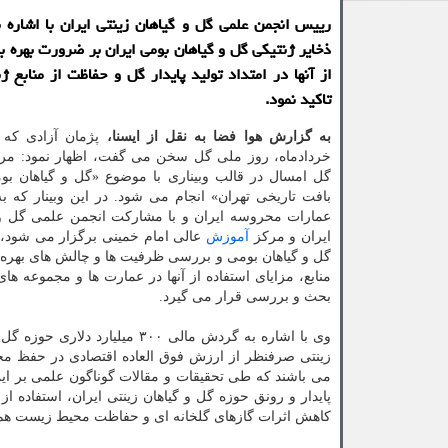
رییس انجمن علمی گل و گیاهان زینتی ایران با اشاره به
ذخایر ژنتیکی گل و گیاهان بومی ایران بر ضرورت بهره ب
از آنها در امتداد تولید پایدار گل و حفاظت از منابع ژ
تاکید نمود.
به گزارش هوا فضا به نقل از ایسنا،
خردادماه، روز ملی گل سخن می گفت، اظهار نمود: مر
گل امسال در قالب وبیناری با موضوع «گل و گیاهان بومی
بافت تاریخی تهران» انجام می شود. در این وبینار که 
عمارات محروسه ایران و با مشارکت انجمن علمی گل و گ
ایران و مرکز
آموزش
عالی امام خمینی برگزار می شود
گل و گیاهان بومی و بررسی ظرفیت ها و چالش های بهره ب
منابع، مزایای استفاده از آنها در عمارت ها و مجموعه ها
بحث و بررسی قرار می گیرد.
وی با اشاره به گردش مالی ۳۰۰ 
زینتی صرفنظر از ارزش فوق العاده اقتصادی در حفظ م
می باشند که طی تحقیقات و مقالات گوناگون علمی بر این ج
پایدار و رونق حوزه گل و گیاهان زینتی ایران، استفاده
کاهش اثرات گازهای گلخانه ای و حفاظت محیط زیست هم