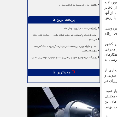
ر، لاله
واکنش وزارت صمت به گرانی خودرو
 ذخایر
از آنها
 باارزش
پربحث ترین ها
پژوپارس ۶۴۰ میلیون تومان شد
 فردوسی
ی ارقام
اعلام ظرفیت پژوهشی هر عضو هیات علمی از حمایت های بنیاد
ملی علم
در کشور
اهدای جایزه چهره برجسته علمی و فرهنگی جهاد دانشگاهی به
و معرفی
شهید لاریجانی
هکارهای
بازار کشش خودرو های وارداتی ۵ تا ۱۰ میلیارد تومانی را ندارد
ترسی به
داری از
جدیدترین ها
اصولی و
رزان در
ر نمود:
ت مختلف
های این
ی بومی