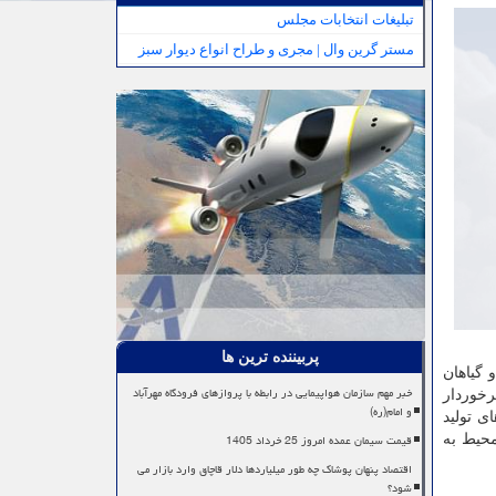
تبلیغات انتخابات مجلس
مستر گرین وال | مجری و طراح انواع دیوار سبز
پربیننده ترین ها
 و گیاهان
خبر مهم سازمان هواپیمایی در رابطه با پروازهای فرودگاه مهرآباد
خوردار
و امام(ره)
ی تولید
قیمت سیمان عمده امروز 25 خرداد 1405
محیط به
اقتصاد پنهان پوشاک چه طور میلیاردها دلار قاچاق وارد بازار می
شود؟