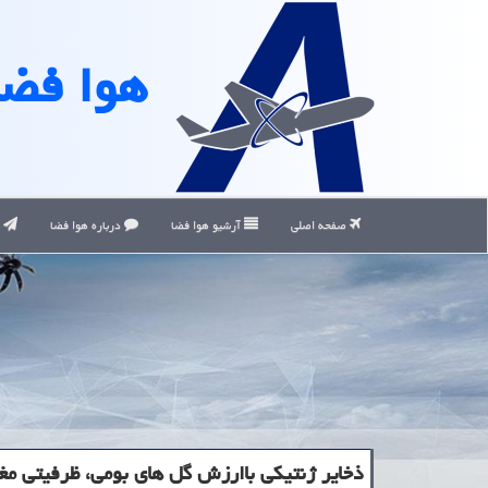
هوا فضا
صفحه اصلی
آرشیو هوا فضا
درباره هوا فضا
ت
ذخایر ژنتیكی باارزش گل های بومی، ظرفیتی مغف