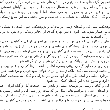
تی همچون گونه های مختلف زنبق در استان های شمال شرقی، مرکز و غرب کشو
و گل جام زرین در غرب و شمال کشور، اظهار نمود: این گیاهان قسمتی از
و غیر اصولی به مرور نابود می شوند، اما با بهره برداری علمی و اصولی 
 و گیاه، کمک شایانی به شناسایی، حفاظت و تنوع بخشی به این منابع ژنتیکی
وهشکده ملی گل و گیاهان زینتی در محلات و پژوهشکده علوم گیاهی دانشگاه
تی، اظهار نمود: هم اکنون دانش بهره گیری از ذخایر ژنتیکی و دانش به نژاد
ز آن استفاده نمائیم.
بیان راهکارهایی که می توانند به بهره برداری اصولی از گل و گیاهان بومی 
تی بومی چه در محل رویشگاه های طبیعی و چه در مراکز بانک ژن، استفاده 
 دانش بنیان در زمینه به نژادی گیاهان زینتی و معرفی ارقام جدید همچون را
 بنیان و سرمایه گذاری در تولید تجاری گل و گیاهان بومی که مستلزم دس
وجود و پشتیبانی از بانکهای ذخایر ژنتیکی هم جدی تر گرفته شود.
 برداری از ذخایر گیاهان زینتی بومی، اظهار داشت: رها کردن و عدم بهره بر
 محیط زیست نمی کند، بلکه زمینه را برای جولان سودجویان و برداشت غیر 
هره برداری علمی و آینده نگرانه از آنها ضمن درآمدزایی و کمک به معیشت کشاو
د ارقام متنوع جدید این گیاهان کمک می شود.
 گل و گیاهان زینتی در توسعه علمی و دانش بنیان صنعت گل و گیاه ایران، اظها
ل و گیاهان زینتی و مراسم هایی مثل بزرگداشت روز ملی گل و انتشار نشریا
 را هم برای انتقال دانش تخصصی و یافته های جدید علمی و کمک به استارتاپ 
نه ها و فضای سبز، فرصت ها و چالش های کشت بافت و معرفی گیاهان زینت