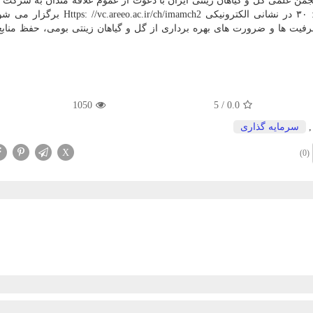
جمن علمی گل و گیاهان زینتی ایران با دعوت از عموم علاقه مندان به شرکت در
روز ملی گل که ۲۵ خرداد ماه از ساعت ۱۰: ۳۰ تا ۱۳: ۳۰ در نشانی الکترونیکی r/ch/imamch2
ظرفیت ها و ضرورت های بهره برداری از گل و گیاهان زینتی بومی، حفظ منابع
1050
5
/
0.0
سرمایه گذاری
X
(0)