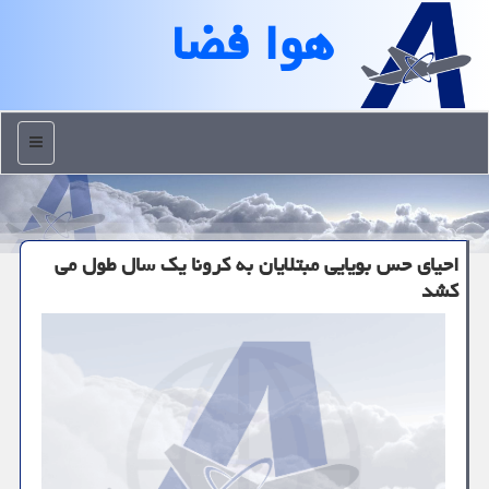
هوا فضا
منو
احیای حس بویایی مبتلایان به كرونا یك سال طول می
كشد