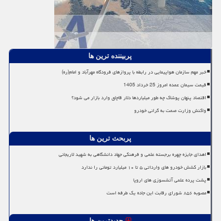
پربیننده ترین ها
خبر مهم سازمان هواپیمایی در رابطه با پروازهای فرودگاه مهرآباد و امام(ره)
قیمت سیمان عمده امروز 25 خرداد 1405
اقتصاد پنهان پوشاک چه طور میلیاردها دلار قاچاق وارد بازار می شود؟
واکنش وزارت صمت به گرانی خودرو
پربحث ترین ها
اهدای جایزه چهره برجسته علمی و فرهنگی جهاد دانشگاهی به شهید لاریجانی
بازار کشش خودرو های وارداتی ۵ تا ۱۰ میلیارد تومانی را ندارد
پشت پرده علمی آتشسوزی های اروپا
مصوبه ۸۵۶ شورای رقابت این جاده یک طرفه است
جدیدترین ها