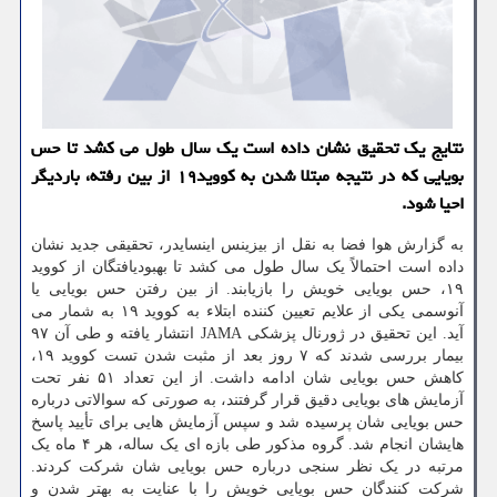
نتایج یک تحقیق نشان داده است یک سال طول می کشد تا حس
بویایی که در نتیجه مبتلا شدن به کووید۱۹ از بین رفته، باردیگر
احیا شود.
به گزارش هوا فضا به نقل از بیزینس اینسایدر، تحقیقی جدید نشان
داده است احتمالاً یک سال طول می کشد تا بهبودیافتگان از کووید
۱۹، حس بویایی خویش را بازیابند. از بین رفتن حس بویایی یا
آنوسمی یکی از علایم تعیین کننده ابتلاء به کووید ۱۹ به شمار می
آید. این تحقیق در ژورنال پزشکی JAMA انتشار یافته و طی آن ۹۷
بیمار بررسی شدند که ۷ روز بعد از مثبت شدن تست کووید ۱۹،
کاهش حس بویایی شان ادامه داشت. از این تعداد ۵۱ نفر تحت
آزمایش های بویایی دقیق قرار گرفتند، به صورتی که سوالاتی درباره
حس بویایی شان پرسیده شد و سپس آزمایش هایی برای تأیید پاسخ
هایشان انجام شد. گروه مذکور طی بازه ای یک ساله، هر ۴ ماه یک
مرتبه در یک نظر سنجی درباره حس بویایی شان شرکت کردند.
شرکت کنندگان حس بویایی خویش را با عنایت به بهتر شدن و