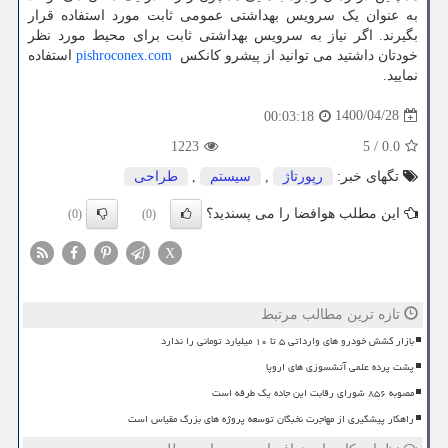
به عنوان یک سرویس بهداشتی عمومی ثابت مورد استفاده قرار
بگیرند. اگر نیاز به سرویس بهداشتی ثابت برای محیط مورد نظر
خودتان داشتید می توانید از پیشرو کانکس
pishroconex.com
استفاده
نمایید.
1400/04/28
00:03:18
1223
5
/
0.0
تگهای خبر:
رپورتاژ
,
سیستم
,
طراحی
این مطلب هوافضا را می پسندید؟
(0)
(0)
X
تازه ترین مطالب مرتبط
بازار کشش خودرو های وارداتی ۵ تا ۱۰ میلیارد تومانی را ندارد
پشت پرده علمی آتشسوزی های اروپا
مصوبه ۸۵۶ شورای رقابت این جاده یک طرفه است
راهکار پیشگیری از مهاجرت نخبگان توسعه پروژه های بزرگ مقیاس است