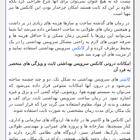
نیست که به هیچ عنوان نمی‌توان برای آنها چرخ طراحی کرد بلکه
علاوه بر این که ثابت هستند امکان چرخدار بودن این کانکس ها نیز
مهیا است.
در زمان های گذشته ساخت و سازها هزینه های زیادی در بر داشت
و همچنین زمان های طولانی به ساخت اختصاص داده می‌شد اما شما
می‌توانید این روزها با کمترین زمان ممکن و با حداقل هزینه ها و
صرفه جویی های لازم به راحتی مشکل سرویس بهداشتی را در یک
محیط برطرف کرده و از
کانکس
سرویس بهداشتی استفاده نمایید و
از مزیت های آن بهره مند شوید.
امکانات درونی کانکس سرویس بهداشتی ثابت و ویژگی های منحصر
به فرد آن
کانتینر
های سرویس بهداشتی به شکل تک، دو و چند چشمه ساخته
می‌شود و در درون آنها امکانات متنوعی قرار داده می‌شود که
می‌توان به سیستم تهویه هوا، روشویی، لوله کشی آب و برق و غیره
اشاره نمود. در زمان ساخت سرویس بهداشتی ثابت برای کف و
سقف و بدنه از مواد مقاوم استفاده می گردد چرا که قرار است در
یک مکان برای مدت زمان مشخصی به صورت ثابت استفاده شوند.
این کانکس ها و کانتینر ها در جاده ها، اردوگاه های سازمانی و اداری،
کنار مسجدها، نمازخانه ها و پروژه های عمرانی و مهندسی طولانی
مدت، پارک‌ها، فضای سبز، اردوگاه های نظامی کاربرد دارند و
همچنین در زمان وجود بلاهایی همچون زلزله در یک مکان می توانند