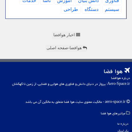
فناوری
دانش بنیان
آموزش
ناسا
خدمات
سیستم
دستگاه
طراحی
اخبار هوافضا
هوافضا-صفحه اصلی
هوا فضا
درباره هوافضا
Aero-Space.ir: پرواز در دنیای دانش و فناوری های هوایی و فضایی، از زمین تا کهکشان
aero-space.ir - مالکیت معنوی سایت هوا فضا متعلق به مالکین آن می باشد
میانبرهای هوا فضا
درباره ما
بک لینک