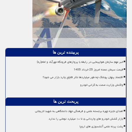
پربیننده ترین ها
خبر مهم سازمان هواپیمایی در رابطه با پروازهای فرودگاه مهرآباد و امام(ره)
قیمت سیمان عمده امروز 25 خرداد 1405
اقتصاد پنهان پوشاک چه طور میلیاردها دلار قاچاق وارد بازار می شود؟
واکنش وزارت صمت به گرانی خودرو
پربحث ترین ها
اهدای جایزه چهره برجسته علمی و فرهنگی جهاد دانشگاهی به شهید لاریجانی
بازار کشش خودرو های وارداتی ۵ تا ۱۰ میلیارد تومانی را ندارد
پشت پرده علمی آتشسوزی های اروپا