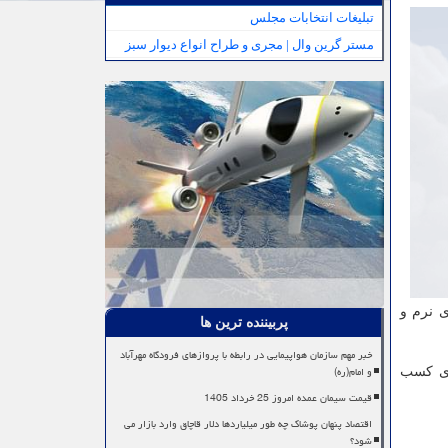
تبلیغات انتخابات مجلس
مستر گرین وال | مجری و طراح انواع دیوار سبز
 نرم و
پربیننده ترین ها
خبر مهم سازمان هواپیمایی در رابطه با پروازهای فرودگاه مهرآباد
و امام(ره)
د، علاقه مندان برای کسب
قیمت سیمان عمده امروز 25 خرداد 1405
اقتصاد پنهان پوشاک چه طور میلیاردها دلار قاچاق وارد بازار می
شود؟