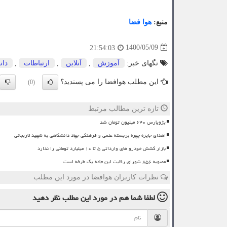
منبع:
هوا فضا
1400/05/09
21:54:03
تگهای خبر:
آموزش
,
آنلاین
,
ارتباطات
,
دان
این مطلب هوافضا را می پسندید؟
(0)
تازه ترین مطالب مرتبط
پژوپارس ۶۴۰ میلیون تومان شد
اهدای جایزه چهره برجسته علمی و فرهنگی جهاد دانشگاهی به شهید لاریجانی
بازار کشش خودرو های وارداتی ۵ تا ۱۰ میلیارد تومانی را ندارد
مصوبه ۸۵۶ شورای رقابت این جاده یک طرفه است
نظرات کاربران هوافضا در مورد این مطلب
لطفا شما هم
در مورد این مطلب
نظر دهید