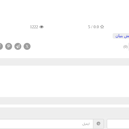
1222
5
/
0.0
ش بنیان
X
(0)