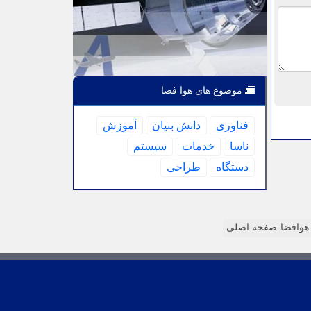
موضوع های هوا فضا
فناوری
دانش بنیان
آموزش
ناسا
خدمات
سیستم
دستگاه
طراحی
وافضا-صفحه اصلی