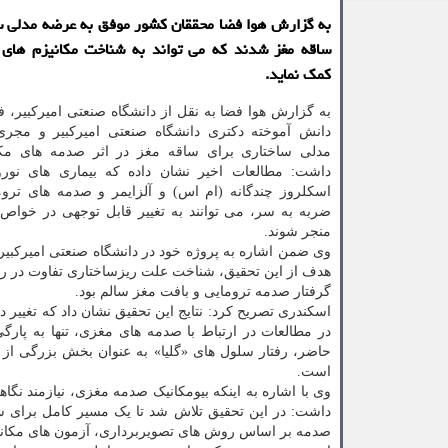
به گزارش هوا فضا محققان کشور موفق به عرضه مدلی س
ساقه مغز شدند که می تواند به شناخت مکانیزم های
کمک نماید.
به گزارش هوا فضا به نقل از دانشگاه صنعتی امیرکبیر، ف
دانش آموخته دکتری دانشگاه صنعتی امیرکبیر و مجری
مدلی ساختاری برای ساقه مغز در اثر صدمه های مکا
داشت: مطالعات اخیر نشان داده که بیماری های نورول
اسکلروز چندگانه (ام اس) و آلزایمر و صدمه های تروم
ضربه به سر، می توانند به تغییر قابل توجهی در خواص
منجر شوند.
وی ضمن اشاره به پروژه خود در دانشگاه صنعتی امیرکبیر
هدف از این تحقیق، شناخت علت ریزساختاری تفاوت در رف
گرفتار صدمه ترومایی و بافت مغز سالم بود.
اسکندری تصریح کرد: نتایج این تحقیق نشان داد که تغییر
در مطالعات در ارتباط با صدمه های مغزی، تنها به پار
حاضر، رفتار سلول های «گلیا» به عنوان بخش بزرگی از
است.
وی با اشاره به اینکه بیومکانیک صدمه مغزی، نیازمند نگا
داشت: در این تحقیق تلاش شد تا یک مسیر کامل برای ش
صدمه بر اساس روش های تصویربرداری، آزمون های مکان