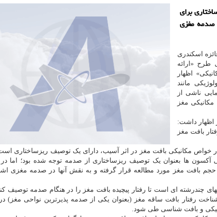
اختاری برای
 صدمه مغزی
ائزه اسکندری
 طرح «ارائه
نیکی» اظهار
وژیکی مانند
ایی ناشی از
 مکانیکی مغز
 اظهار داشت:
تار بافت مغز
 در خواص مکانیکی بافت مغز در اثر آسیب، دارای یک توصیف ریزساختاری است.
گی آکسون ها بعنوان یک توصیف ریزساختاری از صدمه توجه شده بود؛ اما د
 حجم بافت مغز مورد مطالعه قرار گرفته و به نقش آنها در صدمه مغزی اش
ههای چندرشته ای است تا رفتار پیچیده بافت مغز را در هنگام صدمه توصیف کند
ناخت رفتار بافت ساقه مغز (بعنوان یکی از صدمه پذیرترین نواحی مغز) د
یکی و بافت شناسی طی شود.