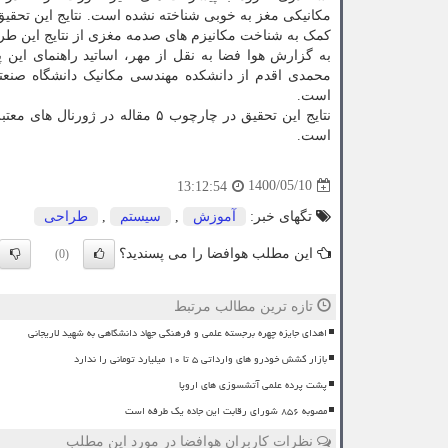
مکانیکی مغز به خوبی شناخته نشده است. نتایج این تحقیق
کمک به شناخت مکانیزم های صدمه مغزی از نتایج این طر
به گزارش هوا فضا به نقل از مهر، اساتید راهنمای ای
محمدی اقدم از دانشکده مهندسی مکانیک دانشگاه صنعتی ا
است.
است.
1400/05/10
13:12:54
تگهای خبر:
آموزش
,
سیستم
,
طراحی
این مطلب هوافضا را می پسندید؟
(0)
تازه ترین مطالب مرتبط
اهدای جایزه چهره برجسته علمی و فرهنگی جهاد دانشگاهی به شهید لاریجانی
بازار کشش خودرو های وارداتی ۵ تا ۱۰ میلیارد تومانی را ندارد
پشت پرده علمی آتشسوزی های اروپا
مصوبه ۸۵۶ شورای رقابت این جاده یک طرفه است
نظرات کاربران هوافضا در مورد این مطلب