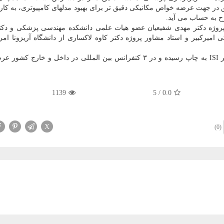
 در جهت عرضه خواص مکانیکی دقیق تر برای بهبود مدلهای کامپیوتری، به کار 
ح به حساب می آید.
ن پروژه دکتر مهدی شفیعیان عضو هیات علمی دانشکده مهندسی پزشکی و دک
میرکبیر و استاد مشاور پروژه دکتر کاوه لاکساری از دانشگاه آریزونا امری
نتایج این تحقیق در چارچوب ۵ مقاله در ژورنال های معتبر ISI به چاپ رسیده و در ۳ کنفرانس بین المللی در داخل و خ
1139
5
/
0.0
X
(0)