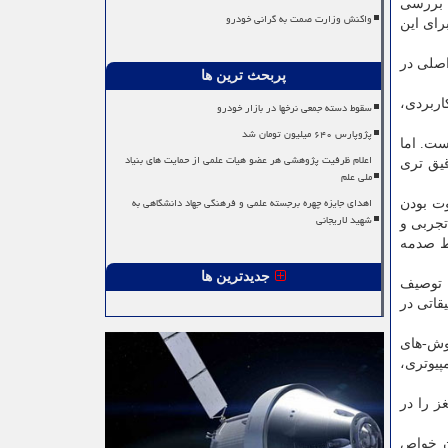
 بررسی
واکنش وزارت صمت به گرانی خودرو
رای این
اصلی در
پربحث ترین ها
اربردی،
سقوط دسته جمعی نرخها در بازار خودرو
پژوپارس ۶۴۰ میلیون تومان شد
ست. اما
اعلام ظرفیت پژوهشی هر عضو هیات علمی از حمایت های بنیاد
قیق تری
ملی علم
اهدای جایزه چهره برجسته علمی و فرهنگی جهاد دانشگاهی به
ت بودن
شهید لاریجانی
تجربی و
ط صدمه
جدیدترین ها
 توصیف
قاتی در
وش-های
یوتری،
ز را در
ن خواص