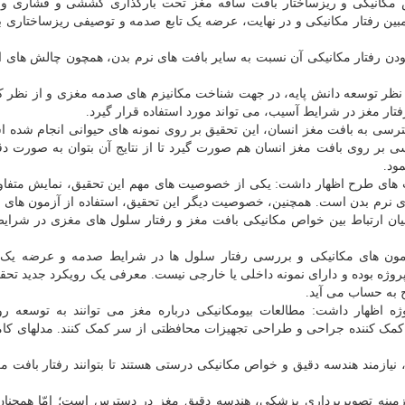
مکانیکی و ریزساختار بافت ساقه مغز تحت بارگذاری کششی و فشاری و
ن رفتار مکانیکی و در نهایت، عرضه یک تابع صدمه و توصیفی ریزساختاری ب
ودن رفتار مکانیکی آن نسبت به سایر بافت های نرم بدن، همچون چالش های 
از نظر توسعه دانش پایه، در جهت شناخت مکانیزم های صدمه مغزی و از نظر ک
رفتار مغز در شرایط آسیب، می تواند مورد استفاده قرار گیرد.
سی به بافت مغز انسان، این تحقیق بر روی نمونه های حیوانی انجام شده ا
ی بر روی بافت مغز انسان هم صورت گیرد تا از نتایج آن بتوان به صورت د
ود.
های طرح اظهار داشت: یکی از خصوصیت های مهم این تحقیق، نمایش متفاو
ی نرم بدن است. همچنین، خصوصیت دیگر این تحقیق، استفاده از آزمون های 
ان ارتباط بین خواص مکانیکی بافت مغز و رفتار سلول های مغزی در شرای
زمون های مکانیکی و بررسی رفتار سلول ها در شرایط صدمه و عرضه یک
روژه بوده و دارای نمونه داخلی یا خارجی نیست. معرفی یک رویکرد جدید تحقی
به حساب می آید.
ژه اظهار داشت: مطالعات بیومکانیکی درباره مغز می توانند به توسعه ر
مک کننده جراحی و طراحی تجهیزات محافظتی از سر کمک کنند. مدلهای کامپ
یازمند هندسه دقیق و خواص مکانیکی درستی هستند تا بتوانند رفتار بافت مغ
زمینه تصویربرداری پزشکی، هندسه دقیق مغز در دسترس است؛ امّا همچنا