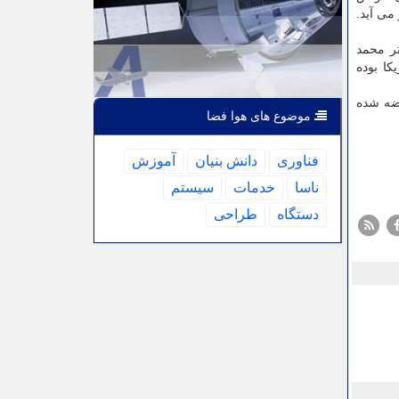
می آید.
تر محمد
کا بوده
ارج کشور عرضه شده
موضوع های هوا فضا
فناوری
دانش بنیان
آموزش
ناسا
خدمات
سیستم
دستگاه
طراحی