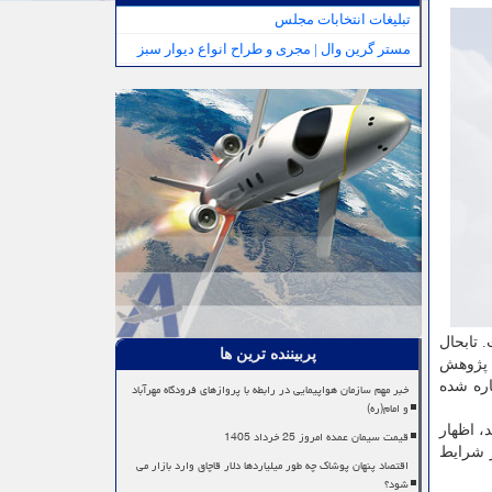
تبلیغات انتخابات مجلس
مستر گرین وال | مجری و طراح انواع دیوار سبز
 تابحال
پربیننده ترین ها
ر پژوهش
اره شده
خبر مهم سازمان هواپیمایی در رابطه با پروازهای فرودگاه مهرآباد
و امام(ره)
، اظهار
قیمت سیمان عمده امروز 25 خرداد 1405
ر شرایط
اقتصاد پنهان پوشاک چه طور میلیاردها دلار قاچاق وارد بازار می
شود؟