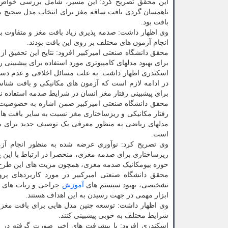
این محقق تصریح کرد: این مسیر، شامل بررسی خواص 
ناهمسان گردی بافت ساقه مغز برای انتخاب مدل صحیح مبی
بافت بود.
وی اظهار داشت: صدمه پذیری زیاد بافت مغز و متفاوت ب
انجام آزمون های مختلف بر روی این بافت بودند.
محقق دانشگاه صنعتی امیرکبیر افزود: نتایج این تحقیق 
برای بهبود مدلهای کامپیوتری مورد استفاده برای پیشبینی 
اسکندری اظهار داشت: به علت مسائل اخلاقی و عدم دستر
در ادامه لازم است که آزمون های مکانیکی و بافت شناس
برای پیشبینی رفتار مغز انسان در شرایط صدمه استفاده نم
محقق دانشگاه صنعتی امیرکبیر ضمن اشاره به خصوصیت 
رفتار مکانیکی و ریزساختاری مغز نسبت به سایر بافت ها
مدلهای ریاضی به منظور معرفی یک توصیف جدید برای بی
است.
وی تصریح کرد: نوآوری عرضه شده به منظور انجام آ
ریزساختاری برای صدمه مغزی، منحصرا در ارتباط با این پ
حوزه بیومکانیک صدمه مغزی، همچون مزیت های این طرح 
محقق دانشگاه صنعتی امیرکبیر در مورد کاربردهای پرو
تشخیصی، بهبود سیستم های
آموزش
جراحی و ربات های ک
ابزار مهمی در جهت رسیدن به این اهداف هستند.
وی اظهار داشت: توسعه چنین مدل هایی برای بافت مغز، ن
شرایط مختلف به خوبی پیشبینی کنند.
اسکندری افزود: با پیشرفت های اخیر صورت گرفته در 