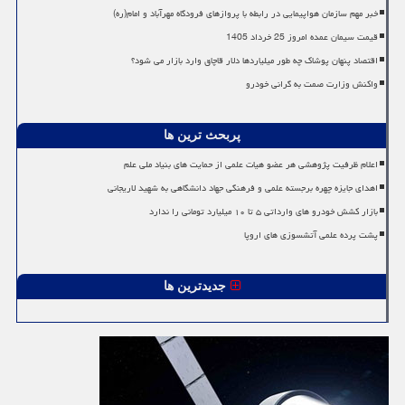
خبر مهم سازمان هواپیمایی در رابطه با پروازهای فرودگاه مهرآباد و امام(ره)
قیمت سیمان عمده امروز 25 خرداد 1405
اقتصاد پنهان پوشاک چه طور میلیاردها دلار قاچاق وارد بازار می شود؟
واکنش وزارت صمت به گرانی خودرو
پربحث ترین ها
اعلام ظرفیت پژوهشی هر عضو هیات علمی از حمایت های بنیاد ملی علم
اهدای جایزه چهره برجسته علمی و فرهنگی جهاد دانشگاهی به شهید لاریجانی
بازار کشش خودرو های وارداتی ۵ تا ۱۰ میلیارد تومانی را ندارد
پشت پرده علمی آتشسوزی های اروپا
جدیدترین ها