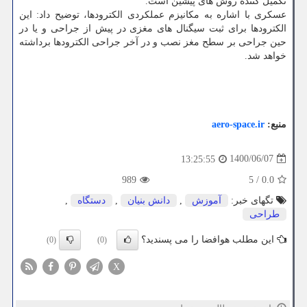
تکمیل کننده روش های پیشین است.
عسکری با اشاره به مکانیزم عملکردی الکترودها، توضیح داد: این
الکترودها برای ثبت سیگنال های مغزی در پیش از جراحی و یا در
حین جراحی بر سطح مغز نصب و در آخر جراحی الکترودها برداشته
خواهد شد.
منبع:
aero-space.ir
1400/06/07
13:25:55
989
5
/
0.0
تگهای خبر:
آموزش
,
دانش بنیان
,
دستگاه
,
طراحی
این مطلب هوافضا را می پسندید؟
(0)
(0)
X