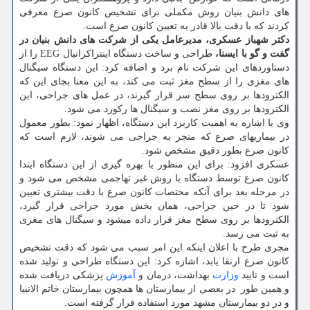
های دانش بنیان روش مکملی برای تشخیص کانون صرع معرفی
کردند که با دقت بالا قادر به تعیین کانون صرع است.
دکتر شهباز عسکری، مدیرعامل یکی از شرکت های دانش بنیان در
گفت و گو با ایسنا،
طراحی و ساخت دستگاه اینتراکرانیال EEG را از
دستاوردهای این شرکت نام برد و اضافه کرد: این دستگاه سیگنال
های مغزی را از سطح مغز ثبت می کند، به این معنا بجای این که
الکترودها بر روی سطح سر قرار گیرند، در عمل های جراحی، این
الکترودها بر روی مغز نصب و سیگنال ها رکورد می شود.
وی با اشاره به اهمیت کاربرد این دستگاه، اظهار نمود: بطور معمول
در بیماریهای صرع که منجر به جراحی می شوند، لازم است که
کانون صرع بطور دقیق مشخص شود.
عسکری افزود: برای این منظور با بهره گیری از این دستگاه ابتدا
کانون صرع توسط دستگاه با روش غیر تهاجمی مشخص می شود و
در مرحله بعد برای آنکه مختصات کانون صرع با دقت بیشتری تعیین
شود تا در حین جراحی، همان بخش مورد جراحی قرار گیرد،
الکترودها بر روی سطح مغز قرار داده می‎شود و سیگنال های مغزی
به ثبت می رسد.
مجری طرح با اعلان اینکه این امر سبب می شود که دقت تشخیص
کانون صرع ارتقا یابد، اشاره کرد: این دستگاه طراحی و تولید شده
است و تایید
وزارت
بهداشت، درمان و
آموزش
پزشکی دریافت شده
و همین طور ‎ در بعضی از بیمارستان ها همچون بیمارستان خاتم الانبیا
و در دو بیمارستان مشهد مورد استفاده قرار گرفته است.