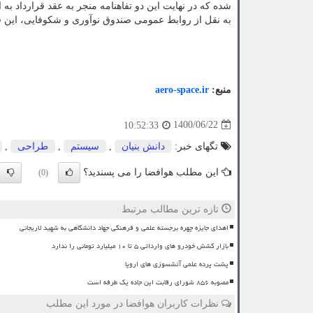
شده که در نهایت این دو تفاهنامه منجر به عقد قرارداد به ارزش ۸۰۰ میلیارد تومان 
به نقل از روابط عمومی صندوق نوآوری و شکوفایی، این ق
منبع:
aero-space.ir
1400/06/22
10:52:33
تگهای خبر:
دانش بنیان
,
سیستم
,
طراحی
,
این مطلب هوافضا را می پسندید؟
(0)
تازه ترین مطالب مرتبط
اهدای جایزه چهره برجسته علمی و فرهنگی جهاد دانشگاهی به شهید لاریجانی
بازار کشش خودرو های وارداتی ۵ تا ۱۰ میلیارد تومانی را ندارد
پشت پرده علمی آتشسوزی های اروپا
مصوبه ۸۵۶ شورای رقابت این جاده یک طرفه است
نظرات کاربران هوافضا در مورد این مطلب