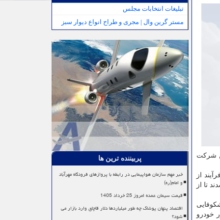
تبلیغات انتخابات مجلس
مستر گرین وال | مجری و طراح انواع دیوار سبز
ین شرکت
پربیننده ترین ها
خبر مهم سازمان هواپیمایی در رابطه با پروازهای فرودگاه مهرآباد
آیند از
و امام(ره)
د تا از
قیمت سیمان عمده امروز 25 خرداد 1405
شکوفایی
اقتصاد پنهان پوشاک چه طور میلیاردها دلار قاچاق وارد بازار می
 خودرو
شود؟