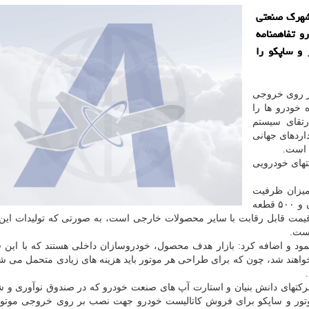
شهرک صنعتی
و تفاهمنامه
 و ساپکو را
بر روی خروجی
های آلاینده خودرو ها را
رتقای سیستم
داردهای جهانی
ی است.
تهای خودرویی
میزان ظرفیت
تولید کاتالیست خودرو در این شرکت را سالانه یک میلیون و ۵۰۰ قطعه
 قیمت قابل رقابت با سایر محصولات خارجی است، به صورتی که تولیدات ا
است.
مود و اضافه کرد: بازار هدف محصول، خودروسازان داخلی هستند که با این فر
واهند شد، چون که برای طراحی هر موتور باید هزینه های زیادی متحمل می شدن
شرکتهای دانش بنیان و استارت آپ های صنعت خودرو که در صندوق نوآوری و 
موتور و ساپکو برای فروش کاتالیست خودرو جهت نصب بر روی خروجی موتور