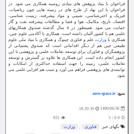
فراخوان با بنیاد پژوهش های بنیادی روسیه همکاری می شود. در
فراخوان با این نهاد از طرح های در زمینه هایی چون ریاضیات،
فیزیک و اخترشناسی، شیمی و مواد پیشرفته، زیست شناسی،
اقتصاد، تاریخ، مکانیک، هوا و فضا و مطالعات پیشرفته نفت و گاز
حمایت می شود. همینطور در ۸ سال گذشته صندوق همکاریهای
علمی هم با کشور آلمان داشته است. همکاری با آکادمی علوم چین،
همکاری با
وزارت
علم و فناوری چینوگ و همکاری با بنیاد ملی علوم
طبیعی چین هم از دیگر اقداماتی است که صندوق پشتیبانی از
پژوهشگران و فناوران برای توسعه تعاملات علمی و پژوهشی با این
کشور انجام داده است. این همکاری ها علاوه بر گسترش و توسعه
تعاملات علمی، زمینه را جهت استفاده حداکثری از امکانات و
توانمندی های پژوهشی فراهم می آورد و سبب هم افزایی علمی می
شود.
منبع:
aero-space.ir
1400/06/30
18:29:39
831
5
/
0.0
تگهای خبر:
فناوری
,
وزارت