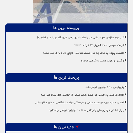
پربیننده ترین ها
خبر مهم سازمان هواپیمایی در رابطه با پروازهای فرودگاه مهرآباد و امام(ره)
قیمت سیمان عمده امروز 25 خرداد 1405
اقتصاد پنهان پوشاک چه طور میلیاردها دلار قاچاق وارد بازار می شود؟
واکنش وزارت صمت به گرانی خودرو
پربحث ترین ها
پژوپارس ۶۴۰ میلیون تومان شد
اعلام ظرفیت پژوهشی هر عضو هیات علمی از حمایت های بنیاد ملی علم
اهدای جایزه چهره برجسته علمی و فرهنگی جهاد دانشگاهی به شهید لاریجانی
بازار کشش خودرو های وارداتی ۵ تا ۱۰ میلیارد تومانی را ندارد
جدیدترین ها