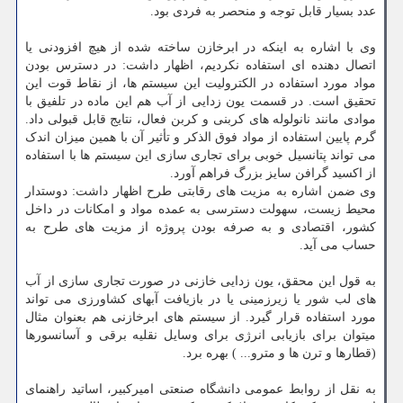
عدد بسیار قابل توجه و منحصر به فردی بود.
وی با اشاره به اینکه در ابرخازن ساخته شده از هیچ افزودنی یا
اتصال دهنده ای استفاده نکردیم، اظهار داشت: در دسترس بودن
مواد مورد استفاده در الکترولیت این سیستم ها، از نقاط قوت این
تحقیق است. در قسمت یون زدایی از آب هم این ماده در تلفیق با
موادی مانند نانولوله های کربنی و کربن فعال، نتایج قابل قبولی داد.
گرم پایین استفاده از مواد فوق الذکر و تأثیر آن با همین میزان اندک
می تواند پتانسیل خوبی برای تجاری سازی این سیستم ها با استفاده
از اکسید گرافن سایز بزرگ فراهم آورد.
وی ضمن اشاره به مزیت های رقابتی طرح اظهار داشت: دوستدار
محیط زیست، سهولت دسترسی به عمده مواد و امکانات در داخل
کشور، اقتصادی و به صرفه بودن پروژه از مزیت های طرح به
حساب می آید.
به قول این محقق، یون زدایی خازنی در صورت تجاری سازی از آب
های لب شور یا زیرزمینی یا در بازیافت آبهای کشاورزی می تواند
مورد استفاده قرار گیرد. از سیستم های ابرخازنی هم بعنوان مثال
میتوان برای بازیابی انرژی برای وسایل نقلیه برقی و آسانسورها
(قطارها و ترن ها و مترو... ) بهره برد.
به نقل از روابط عمومی دانشگاه صنعتی امیرکبیر، اساتید راهنمای