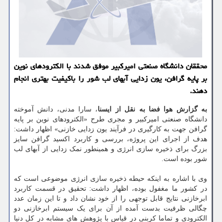
محققان دانشگاه صنعتی امیرکبیر موفق شدند با الکترودهای نوین
بر پایه گرافن، یون زدایی آبهای لب شور را باکیفیت بهتری انجام
دهند.
به گزارش هوا فضا به نقل از ایسنا
، سارا مدنی، دانش آموخته
دانشگاه صنعتی امیرکبیر و مجری طرح «الکترودهای نوین بر پایه
گرافن جهت به کارگیری در فرآیند یون زدایی خازنی» اظهار داشت:
هدف از اجرای این پروژه، بررسی و کاربرد اکسید گرافن سایز
بزرگ برای ذخیره سازی انرژی و همینطور نمک زدایی از آبهای لب
شور بوده است.
وی با اشاره به اینکه حیطه ذخیره سازی انرژی موضوعی است که
در کشور ما مغفول بوده، اظهار داشت: تحقیق در قسمت کاربرد
ابرخازنی نتایج قابل توجهی را از خود نشان داد و تا این زمان عدد
چگالی ظرفیت بدست آمده از آن برای یک سیستم ابرخازنی دو
الکترودی و تماما کربنی در قیاس با پژوهش های مشابه در کل دنیا