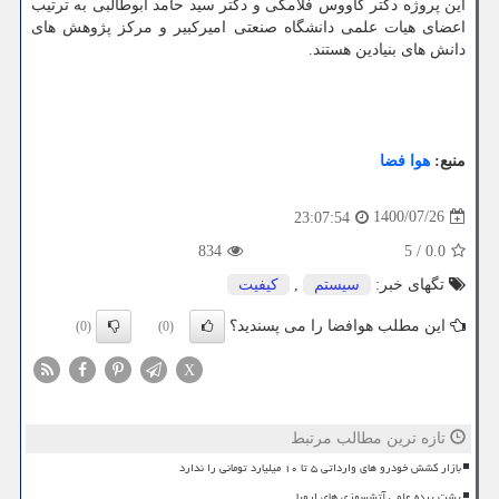
این پروژه دکتر کاووس فلامکی و دکتر سید حامد ابوطالبی به ترتیب
اعضای هیات علمی دانشگاه صنعتی امیرکبیر و مرکز پژوهش های
دانش های بنیادین هستند.
منبع:
هوا فضا
1400/07/26
23:07:54
834
5
/
0.0
تگهای خبر:
سیستم
,
كیفیت
این مطلب هوافضا را می پسندید؟
(0)
(0)
X
تازه ترین مطالب مرتبط
بازار کشش خودرو های وارداتی ۵ تا ۱۰ میلیارد تومانی را ندارد
پشت پرده علمی آتشسوزی های اروپا