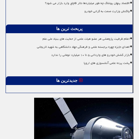
اقتصاد پنهان پوشاک چه طور میلیاردها دلار قاچاق وارد بازار می شود؟
واکنش وزارت صمت به گرانی خودرو
پربحث ترین ها
اعلام ظرفیت پژوهشی هر عضو هیات علمی از حمایت های بنیاد ملی علم
اهدای جایزه چهره برجسته علمی و فرهنگی جهاد دانشگاهی به شهید لاریجانی
بازار کشش خودرو های وارداتی ۵ تا ۱۰ میلیارد تومانی را ندارد
پشت پرده علمی آتشسوزی های اروپا
جدیدترین ها