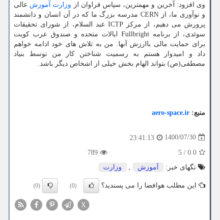
وی افزود: آخرین و مهمترین، سپاس فراوان از
وزارت
آموزش
عالی
و نوآوری ما، از CERN مدرسه بزرگ ما که در آن انسان و دانشمند
پرورش می­ دهیم، از مرکز ICTP عبد السلام، از شورای تحقیقات
سوئدی، از برنامه Fullbright ایالات متحده و صندوق عرب کویت
برای حمایت مالی باارزش آن­ها. من به تلاش­ های خود ادامه خواهم
داد و امیدوار هستم به رسمیت شناختن کار من توسط بنیاد
مصطفی(ص) بتواند الهام بخش خیلی از اشخاص دیگر باشد.
منبع:
aero-space.ir
1400/07/30
23:41:13
789
5
/
0.0
تگهای خبر:
آموزش
,
وزارت
این مطلب هوافضا را می پسندید؟
(0)
(0)
X