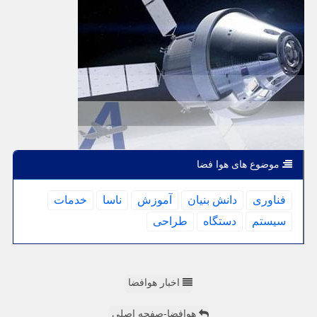
موضوع های هوا فضا
فناوری
دانش بنیان
آموزش
ناسا
خدمات
سیستم
دستگاه
طراحی
اخبار هوافضا
هوافضا-صفحه اصلی