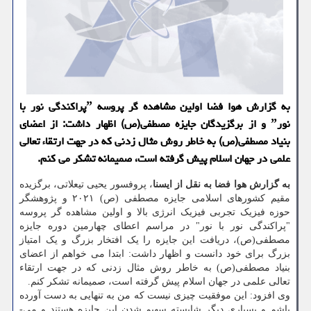
به گزارش هوا فضا اولین مشاهده گر پروسه ˮپراکندگی نور با
نورˮ و از برگزیدگان جایزه مصطفی(ص) اظهار داشت: از اعضای
بنیاد مصطفی(ص) به خاطر روش مثال ­زدنی که در جهت ارتقاء تعالی
علمی در جهان اسلام پیش گرفته ­است، صمیمانه تشکر می کنم.
به گزارش هوا فضا به نقل از ایسنا
، پروفسور یحیی تیعلاتی، برگزیده
مقیم کشورهای اسلامی جایزه مصطفی (ص) ۲۰۲۱ و پژوهشگر
حوزه فیزیک تجربی فیزیک انرژی بالا و اولین مشاهده گر پروسه
"پراکندگی نور با نور" در مراسم اعطای چهارمین دوره جایزه
مصطفی(ص)، دریافت این جایزه را یک افتخار بزرگ و یک امتیاز
بزرگ برای خود دانست و اظهار داشت: ابتدا می ­خواهم از اعضای
بنیاد مصطفی(ص) به خاطر روش مثال ­زدنی که در جهت ارتقاء
تعالی علمی در جهان اسلام پیش گرفته ­است، صمیمانه تشکر کنم.
وی افزود: این موفقیت چیزی نیست که من به تنهایی به دست آورده
باشم و بسیاری دیگر شایسته سهیم شدن این جایزه هستند و می­