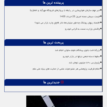
پربیننده ترین ها
خبر مهم سازمان هواپیمایی در رابطه با پروازهای فرودگاه مهرآباد و امام(ره)
قیمت سیمان عمده امروز 25 خرداد 1405
اقتصاد پنهان پوشاک چه طور میلیاردها دلار قاچاق وارد بازار می شود؟
واکنش وزارت صمت به گرانی خودرو
پربحث ترین ها
بزرگداشت بانوی پیشگام علوم سلولی انجام شد
سقوط دسته جمعی نرخها در بازار خودرو
پژوپارس ۶۴۰ میلیون تومان شد
اعلام ظرفیت پژوهشی هر عضو هیات علمی از حمایت های بنیاد ملی علم
جدیدترین ها