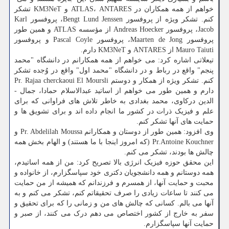
خواهم از همه همکاران در ATLAS، ANTARES و KM3NeT تشکر
کنم. تشکر ویژه از پروفسور Bengt Lund Jenssen، پروفسور Karl
Jacob، پروفسور Andreas Hoecker از مؤسسه ATLAS و همین طور
پروفسور Maarten de Jong، پروفسور Pascal Coyle و پروفسور
Mauro Taiuti از ANTARES و KM3NeT دارم.
تیعلاتی اشاره کرد: می ­خواهم از همه همکارانم در دانشگاه "محمد
پنجم" واقع در رباط و در دانشگاه "محمد اول" واقع در وُجده تشکر
کنم. تشکر ویژه از همکار و دوستم Pr. Rajaa cherckaoui El Moursli
دارم و همین طور می­ خواهم از اساتید عبدالاسلام حمادا، جمال ­
الدین درکاوی، محمد بغدادی به خاطر تلاش ­های فراوانی که برای
علم و فیزیک ذرات در کشور ما انجام داده­ اند و برای تشویق ­ها و
حمایت ­های آنها تشکر ­کنم.
وی افزود: همین طور از دوستان و همکارانم Pr. Abdelilah Moussa و
Pr.Antoine Kouchner (که امروز اینجا با ما هستند) و الهام بخش همه
چالش ­ها بودند، تشکر می کنم.
این محقق حوزه فیزیک انرژی بالا تصریح کرد: من از همه اساتیدم،
همه دوستانم و همه دانشجویان دکتری خود سپاسگزارم، از خانواده و
محبت و حمایت آن­ها، از همسرم و فرزندانم که همیشه از من حمایت
می ­کنند تا ساعات زیادی را صرف تحقیقاتم کنم، تشکر می­ کنم و به
آن­ها می ­بالم. کسانی که چالش ­های من و زمانی را که برای تحقیق و
سفر به خارج از کشور اختصاص می­ دهم درک می­ کنند، از صبر و
حمایت آنها سپاسگزارم.