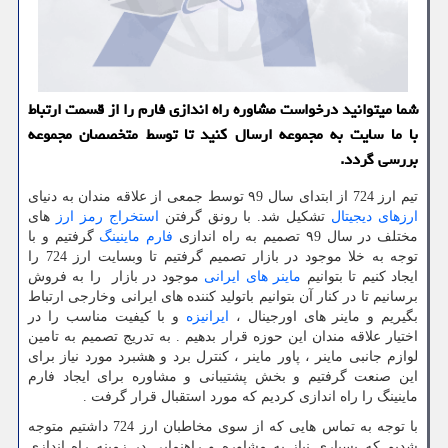
شما میتوانید درخواست مشاوره راه اندازی فارم را از قسمت ارتباط
با ما سایت به مجموعه ارسال کنید تا توسط متخصصان مجموعه
بررسی گردد.
تیم ارز 724 از ابتدای سال ۹9 توسط جمعی از علاقه مندان به دنیای
ارزهای دیجیتال
تشکیل شد. با رونق گرفتن
استخراج رمز ارز
های
مختلف در سال ۹9 تصمیم به راه اندازی
فارم ماینینگ
گرفتیم و با
توجه به خلا موجود در بازار تصمیم گرفتیم تا وبسایت ارز 724 را
ایجاد کنیم تا بتوانیم
ماینر های ایرانی
موجود در بازار را به فروش
برسانیم تا در کنار آن بتوانیم باتولید کننده های ایرانی وخارجی ارتباط
بگیریم و ماینر های اورجینال ،
ایرانیزه
و با کیفیت مناسب را در
اختیار علاقه مندان این حوزه قرار بدهیم . به تدریج تصمیم به تامین
لوازم جانبی ماینر ، پاور ماینر ، کنترل برد و هشبرد مورد نیاز برای
این صنعت گرفتیم و بخش پشتیبانی و مشاوره برای ایجاد فارم
ماینینگ را راه اندازی کردیم که مورد استقبال قرار گرفت
.
با توجه به تماس هایی که از سوی مخاطبان ارز 724 داشتیم متوجه
شدیم که بسیاری نیاز به مشاوره و راهنمایی در زمینه راه اندازی