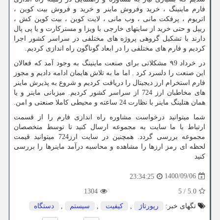
فارم ماینینگ ، خرید وفروش ماینر و خرید و فروش بیت کوین ،
اتریوم ، پرفکت مانی ، وب مانی ، لایت کوین ، بیت کوین کش ،
ریپل و حتی خرید از سایتهای خارجی با ویزا و مسترکارت و یا پی پال
دارند با تشکیل گروهی پروژه های مختلفی در سراسر کشور اجرا
کردیم و فارم های مختلفی را در ابعاد گوناگون راه اندازی کردیم.
در خرداد ۹9 مشکلاتی برای صنعت ماینینگ به وجود آمد که فعالان
این صنعت را دلسرد کرد . اما ما به تلاش هایمان ادامه دادیم و مجوز
فارم استخرام ارز دیجیتال را دریافت کردیم و شروع به پذیرش ماینر
های مخاطبان ارز 724 از سراسر کشور کردیم. میزبانی ماینر و یا
همان هتلینگ ماینر با نظارت 24 ساعته و محیطی کاملا صنعتی و امن.
شما میتوانید درخواست مشاوره راه اندازی فارم را از قسمت
ارتباط با ما سایت به مجموعه ارسال کنید تا توسط متخصصان
مجموعه بررسی گردد. همچنین در سایت ارز724 میتوانید قیمت
لحظه ای رمز ارزها
را مشاهده و محاسبه درآمد ماینرها را بررسی
کنید
1400/09/06
23:34:25
1304
5
/
5.0
تگهای خبر:
رپورتاژ
,
كیفیت
,
سیستم
,
دستگاه