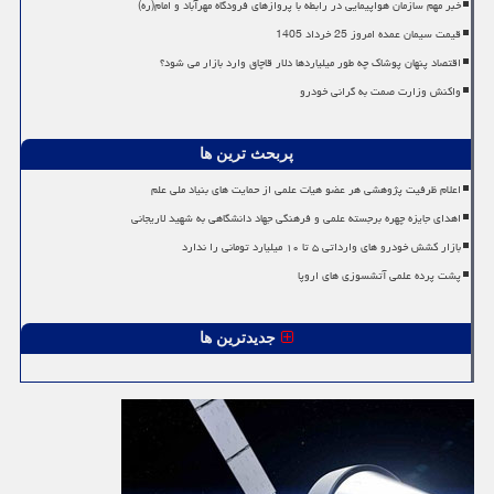
خبر مهم سازمان هواپیمایی در رابطه با پروازهای فرودگاه مهرآباد و امام(ره)
قیمت سیمان عمده امروز 25 خرداد 1405
اقتصاد پنهان پوشاک چه طور میلیاردها دلار قاچاق وارد بازار می شود؟
واکنش وزارت صمت به گرانی خودرو
پربحث ترین ها
اعلام ظرفیت پژوهشی هر عضو هیات علمی از حمایت های بنیاد ملی علم
اهدای جایزه چهره برجسته علمی و فرهنگی جهاد دانشگاهی به شهید لاریجانی
بازار کشش خودرو های وارداتی ۵ تا ۱۰ میلیارد تومانی را ندارد
پشت پرده علمی آتشسوزی های اروپا
جدیدترین ها