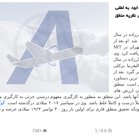
خود به لطفی
 نظریه منطق
وگل»، علی عسگرزاده در سال
 شد. او بعد از
دریافت مدرک لیسانس مهندسی الکترونیک از دانشگاه تهران در MIT
یافت کرد. وی
عسگرزاده در سال
لیفرنیا برکلی
 گیرد. بعد از
ترین دستاورد
ی است. منطق
ن ارزش های
رها می تواند هر عدد حقیقی بین ۰ و ۱ و خود آنها باشد. این منطق به منظور به کارگیری مفهوم درستی جزئی به کارگ
ً غلط باشد. وی در سپتامبر ۲۰۱۷ میلادی درگذشته است.
گو
ادای احترام به علی عسگرزاده امروز را در نظر گرفته چونکه تحقیق منطق فازی برای اولین بار 
1583
5
/
0.0