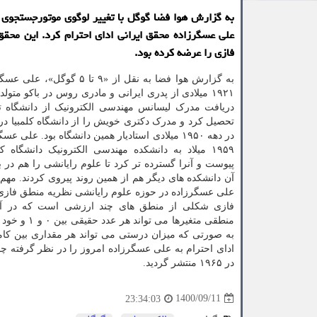
به گزارش هوا فضا گوگل با تغییر لوگوی موتورجستجوی 
علی عسگرزاده محقق ایرانی ادای احترام کرد. این محقق
فازی را عرضه کرده بود.
به گزارش هوا فضا به نقل از «۹ تا ۵ گ
۱۹۲۱ میلادی از پدری ایرانی و مادری روس در باکو متولد
تحصیل کرد و مدرک دکتری خویش را از دانشگاه کلمبیا در
در دهه ۱۹۵۰ میلادی استادیار همین دانشگاه بود. علی 
۱۹۵۹ میلاد به دانشکده مهندسی الکترونیک دانشگاه کا
پیوست و آنرا گسترده تر کرد تا علوم رایانشی را هم در بر
آن دانشکده های دیگر هم از همین روند پیروی کردند. مهم 
علی عسگرزاده در حوزه علوم رایانشی نظریه منطق فاز
فازی شکلی از منطق های چند ارزشی است که در آ
منطقی متغی
به صورتی که میزان درستی می تواند هر مقداری بین کاملاً درست و کاملا
در ۱۹۶۵ منتشر گردید.
1400/09/11
23:34:03