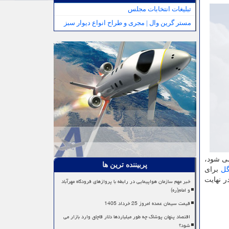
تبلیغات انتخابات مجلس
مستر گرین وال | مجری و طراح انواع دیوار سبز
یری می شود،
پربیننده ترین ها
گل
برای
روز ۳۰ نوامبر ۱۹۶۴ میلادی عرضه و در نهایت
خبر مهم سازمان هواپیمایی در رابطه با پروازهای فرودگاه مهرآباد
و امام(ره)
قیمت سیمان عمده امروز 25 خرداد 1405
اقتصاد پنهان پوشاک چه طور میلیاردها دلار قاچاق وارد بازار می
شود؟