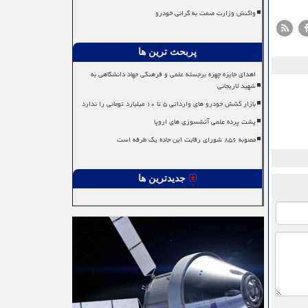
واکنش وزارت صمت به گرانی خودرو
پربحث ترین ها
اهدای جایزه چهره برجسته علمی و فرهنگی جهاد دانشگاهی به
شهید لاریجانی
بازار کشش خودرو های وارداتی ۵ تا ۱۰ میلیارد تومانی را ندارد
پشت پرده علمی آتشسوزی های اروپا
مصوبه ۸۵۶ شورای رقابت این جاده یک طرفه است
جدیدترین ها