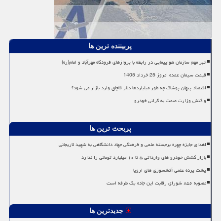
پربیننده ترین ها
خبر مهم سازمان هواپیمایی در رابطه با پروازهای فرودگاه مهرآباد و امام(ره)
قیمت سیمان عمده امروز 25 خرداد 1405
اقتصاد پنهان پوشاک چه طور میلیاردها دلار قاچاق وارد بازار می شود؟
واکنش وزارت صمت به گرانی خودرو
پربحث ترین ها
اهدای جایزه چهره برجسته علمی و فرهنگی جهاد دانشگاهی به شهید لاریجانی
بازار کشش خودرو های وارداتی ۵ تا ۱۰ میلیارد تومانی را ندارد
پشت پرده علمی آتشسوزی های اروپا
مصوبه ۸۵۶ شورای رقابت این جاده یک طرفه است
جدیدترین ها