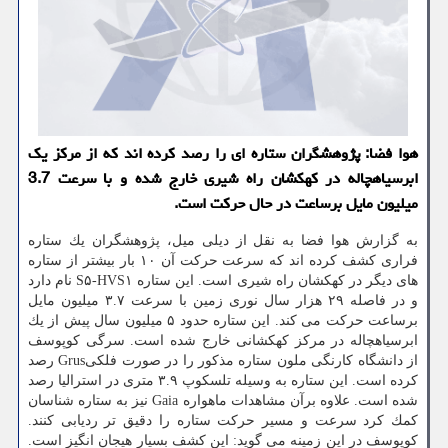
هوا فضا: پژوهشگران ستاره ای را رصد كرده اند كه از مركز یك
ابرسیاهچاله در كهكشان راه شیری خارج شده و با سرعت 3.7
میلیون مایل برساعت در حال حركت است.
به گزارش هوا فضا به نقل از دیلی میل، پژوهشگران یك ستاره
فراری كشف كرده اند كه سرعت حركت آن ۱۰ بار بیشتر از ستاره
های دیگر در كهكشان راه شیری است. این ستاره S۵-HVS۱ نام دارد
و در فاصله ۲۹ هزار سال نوری زمین با سرعت ۳.۷ میلیون مایل
برساعت حركت می كند. این ستاره حدود ۵ میلیون سال پیش از یك
ابرسیاهچاله در مركز كهكشانی خارج شده است. سرگی كوپوسف
از دانشگاه كارنگی ملون ستاره مذكور را در صورت فلكیGrus رصد
كرده است. این ستاره به وسیله تلسكوپ ۳.۹ متری در استرالیا رصد
شده است. علاوه برآن مشاهدات ماهواره Gaia نیز به ستاره شناسان
كمك كرد سرعت و مسیر حركت ستاره را دقیق تر ردیابی كنند.
كوپوسف در این زمینه می گوید: این كشف بسیار هیجان انگیز است.