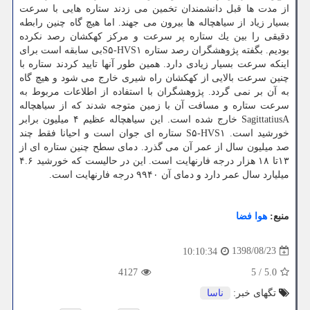
از مدت ها قبل دانشمندان تخمین می زدند ستاره هایی با سرعت
بسیار زیاد از سیاهچاله ها بیرون می جهند. اما هیچ گاه چنین رابطه
دقیقی را بین یك ستاره پر سرعت و مركز كهكشان رصد نكرده
بودیم. بگفته پژوهشگران رصد ستاره S۵-HVS۱بی سابقه است برای
اینكه سرعت بسیار زیادی دارد. همین طور آنها تایید كردند ستاره با
چنین سرعت بالایی از كهكشان راه شیری خارج می شود و هیچ گاه
به آن بر نمی گردد. پژوهشگران با استفاده از اطلاعات مربوط به
سرعت ستاره و مسافت آن با زمین متوجه شدند كه از سیاهچاله
SagittatiusA خارج شده است. این سیاهچاله عظیم ۴ میلیون برابر
خورشید است. S۵-HVS۱ ستاره ای جوان است و احیانا فقط چند
صد میلیون سال از عمر آن می گذرد. دمای سطح چنین ستاره ای از
۱۳تا ۱۸ هزار درجه فارنهایت است. این در حالیست كه خورشید ۴.۶
میلیارد سال عمر دارد و دمای آن ۹۹۴۰ درجه فارنهایت است.
منبع:
هوا فضا
1398/08/23
10:10:34
4127
5
/
5.0
تگهای خبر:
ناسا