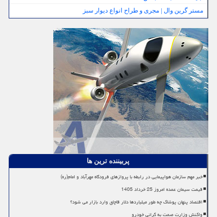
مستر گرین وال | مجری و طراح انواع دیوار سبز
پربیننده ترین ها
خبر مهم سازمان هواپیمایی در رابطه با پروازهای فرودگاه مهرآباد و امام(ره)
قیمت سیمان عمده امروز 25 خرداد 1405
اقتصاد پنهان پوشاک چه طور میلیاردها دلار قاچاق وارد بازار می شود؟
واکنش وزارت صمت به گرانی خودرو