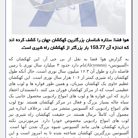
هوا فضا: ستاره شناسان بزرگترین کهکشان جهان را کشف کرده اند
که اندازه آن 153.77 بار بزرگتر از کهکشان راه شیری است.
به گزارش هوا فضا به نقل از بی جی آر، این کهکشان که
«آلسیونس» (Alcyoneus)نام دارد حدود ۳ میلیارد سال نوری با زمین
فاصله دارد و طول آن ۱۶.۳ میلیون سال نوری است، حال آنکه طول
کهکشان راه شیری کمتر از ۱۰۶ هزار سال نوری است. این کهکشان
عظیم حاوی یک کهکشان میزبان، و همین طور فواره ها و لوب های
عظیمی است که از مرکز کهکشان فوران می کنند. دانشمندان اعتقاد
دارند که این فواره ها و لوب های امواج رادیویی محصول جانبی یک
سیاه چاله بسیار بزرگ و فعال در مرکز کهکشان هستند. نوع لوب
های امواج رادیویی که آلسیونس منتشر می کند، برخلاف اندازه غیر
معمول آن، کاملاً نرمال هستند. در حقیقت کهکشان راه شیری نیز
لوب های امواج رادیویی مخصوص خودرا دارد. مرموزترین نکته
درباره کهکشان هایی مانند آلسیونس شیوه بزرگ شدن آنها است.
آلسیونس بزرگترین کهکشان شناخته شده تا به امروز است و این