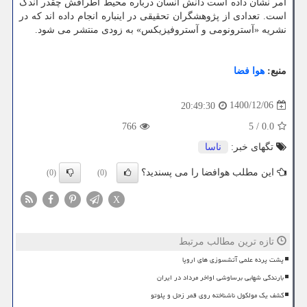
امر نشان داده است دانش انسان درباره محیط اطرافش چقدر اندک
است. تعدادی از پژوهشگران تحقیقی در اینباره انجام داده اند که در
نشریه «آسترونومی و آستروفیزیکس» به زودی منتشر می شود.
منبع:
هوا فضا
1400/12/06
20:49:30
766
5
/
0.0
تگهای خبر:
ناسا
این مطلب هوافضا را می پسندید؟
(0)
(0)
X
تازه ترین مطالب مرتبط
پشت پرده علمی آتشسوزی های اروپا
بارندگی شهابی برساوشی اواخر مرداد در ایران
کشف یک مولکول ناشناخته روی قمر زحل و پلوتو