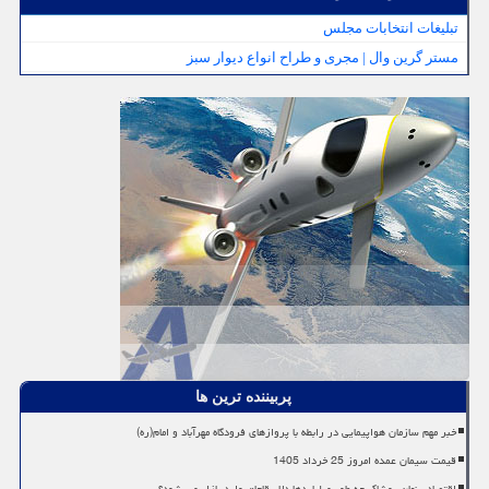
تبلیغات انتخابات مجلس
مستر گرین وال | مجری و طراح انواع دیوار سبز
پربیننده ترین ها
خبر مهم سازمان هواپیمایی در رابطه با پروازهای فرودگاه مهرآباد و امام(ره)
قیمت سیمان عمده امروز 25 خرداد 1405