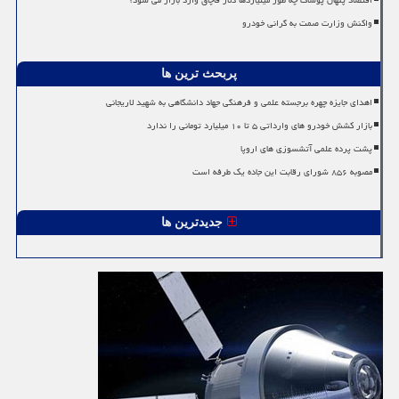
اقتصاد پنهان پوشاک چه طور میلیاردها دلار قاچاق وارد بازار می شود؟
واکنش وزارت صمت به گرانی خودرو
پربحث ترین ها
اهدای جایزه چهره برجسته علمی و فرهنگی جهاد دانشگاهی به شهید لاریجانی
بازار کشش خودرو های وارداتی ۵ تا ۱۰ میلیارد تومانی را ندارد
پشت پرده علمی آتشسوزی های اروپا
مصوبه ۸۵۶ شورای رقابت این جاده یک طرفه است
جدیدترین ها