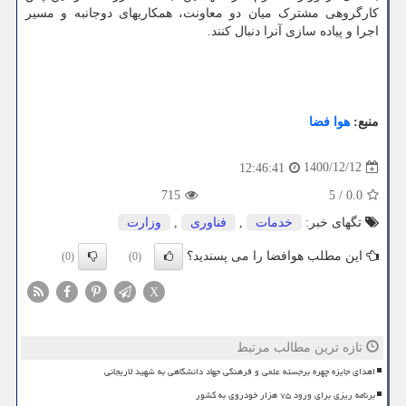
کارگروهی مشترک میان دو معاونت، همکاریهای دوجانبه و مسیر
اجرا و پیاده سازی آنرا دنبال کنند.
منبع:
هوا فضا
1400/12/12
12:46:41
715
5
/
0.0
تگهای خبر:
خدمات
,
فناوری
,
وزارت
این مطلب هوافضا را می پسندید؟
(0)
(0)
X
تازه ترین مطالب مرتبط
اهدای جایزه چهره برجسته علمی و فرهنگی جهاد دانشگاهی به شهید لاریجانی
برنامه ریزی برای ورود ۷۵ هزار خودروی به کشور