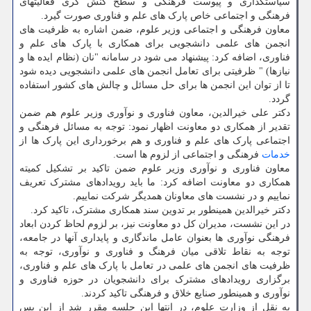
سیاستگذاری و پیوست فرهنگی و سطح کنش گری فعالیتهای
فرهنگی و اجتماعی خاص پارک های علم و فناوری صورت گیرد.
معاون فرهنگی و اجتماعی وزیر علوم، ضمن اشاره به ظرفیت های
انجمن های علمی دانشجویی برای همکاری با پارک های علم و
فناوری، اضافه کرد: پیشنهاد می شود در سامانه "نان (نظام ایده ها و
نیازها) " ظرفیتی برای تعامل انجمن های علمی دانشجویی دیده شود
تا از توان این انجمن ها برای حل مسائل و چالش های کشور استفاده
گردد.
دکتر علی خیرالدین، معاون فناوری و نوآوری وزیر علوم هم ضمن
تقدیر از همکاری دو معاونت اظهار نمود: توجه به مسائل فرهنگی و
اجتماعی پارک های علم و فناوری و هم برخورداری این پارک ها از
خدمات
فرهنگی و اجتماعی از لزوم ها است.
معاون فناوری و نوآوری وزیر علوم ضمن تاکید بر تشکیل کمیته
همکاری دو معاونت اضافه کرد: ما باید رویدادهای مشترک تعریف
نماییم و در نشست های معاونان همدیگر شرکت نماییم.
دکتر خیرالدین همینطور بر تدوین سند همکاری مشترک، تاکید کرد.
در این نشست، مدیران کل دو معاونت نیز، بر لزوم لحاظ کردن ابعاد
فرهنگی نوآوری ها بعنوان عامل ماندگاری و پایداری آنها در جامعه،
توجه به نقاط تلاقی میان فرهنگ و فناوری و نوآوری، توجه به
ظرفیت های انجمن های علمی در تعامل با پارک های علم و فناوری،
برگزاری رویدادهای مشترک برای دانشجویان در حوزه فناوری و
نوآوری و همینطور صنایع خلاق و فرهنگی تاکید کردند.
به نقل از وزارت علوم، در انتها این جلسه مقرر شد از این پس