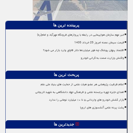
پربیننده ترین ها
خبر مهم سازمان هواپیمایی در رابطه با پروازهای فرودگاه مهرآباد و امام(ره)
قیمت سیمان عمده امروز 25 خرداد 1405
اقتصاد پنهان پوشاک چه طور میلیاردها دلار قاچاق وارد بازار می شود؟
واکنش وزارت صمت به گرانی خودرو
پربحث ترین ها
اعلام ظرفیت پژوهشی هر عضو هیات علمی از حمایت های بنیاد ملی علم
اهدای جایزه چهره برجسته علمی و فرهنگی جهاد دانشگاهی به شهید لاریجانی
بازار کشش خودرو های وارداتی ۵ تا ۱۰ میلیارد تومانی را ندارد
پشت پرده علمی آتشسوزی های اروپا
جدیدترین ها