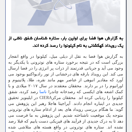
به گزارش هوا فضا برای اولین بار، ستاره شناسان شفق ناشی از
یک رویداد کهکشانی به نام کیلونوا را رصد کرده اند.
به گزارش هوا فضا به نقل از دیلی میل، کیلونوا در واقع انفجار
بزرگی است که در نتیجه برخورد ستاره های نوترونی با یکدیگر به
وجود می آید و جریانی قدرتمند از ذرات پر انرژی را در فضا ارسال
می کند. این رویداد بارقه های درخشانی از نور رادیواکتیو بوجود می
آورد که مقادیر انبوهی از عناصر مهم مانند نقره، طلا، پلاتینیوم و
اورانیوم را در بر دارند. محققان معتقدند در سال ۲۰۱۷ میلادی و با
کمک اشعه های ایکسی که رصدخانه چاندرا
ناسا
رصد کرده، شفق
کیلونوا را ردیابی کرده اند. محققان مرکزCIERA در ایلینویز تحقیق
جدیدی در اینباره انجام دادند. آپراجیتا هاجلا رهبر این پژوهش می
گوید: ما هنگام بررسی رویداد های بعد از ادغام ستاره های نوترونی
متوجه یک موقعیت ناشناخته شدیم. این پژوهش به ما فرصت می
دهد تا به درک جدیدی از فرآیند های فیزیکی دست یابیم که قبلا رصد
نشده اند. ستاره های نوترونی در واقع هسته های متلاشی شده