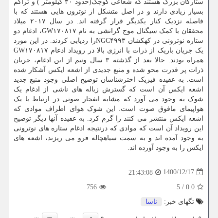
ستارگان بزرگ هستند که شعاعی کوچک(حدود ۳۰ کیلومتر ) و تراکم
بسیار زیادی دارند و در اصل متشکل از نوترون هایی هستند که با
فاصله نزدیک کنار یکدیگر قرار گرفته اند. در سال ۲۰۱۷ میلاد
محققان با کمک سیگنال موج گرانشی به نام GW۱۷۰۸۱۷، ادغام دو
ستاره نوترونی در کهکشان NGC۴۹۹۳را ردیابی کردند. در این مورد
یک جریان باریک از ذرات با انرژی بالا در رویداد ادعام GW۱۷۰۸۱۷
همراه بودند. حالا بعد از گذشته ۳ سال ونیم از این ادغام، جریان
ذرات پر قدرت محو شده و منبع جدیدی از اشعه ایکس آشکار شده
است. به عقیده فیزیک اخترشناسان توضیح اصلی وجود منبع جدید
اشعه ایکس آن است که گسترش زباله های ناشی از ادغام یک
شوک به وجود می آورد که مشابه انفجار صوتی در ارتباط با یک
هواپیمای مافوق صوت است. این شوک هوای اطراف موادی که
اشعه ایکس منتشر می کنند را گرم کرد. به عقیده آنها دیگر توضیح
این رویداد آن است که موادی که درنتیجه ادغام ستاره های نوترونی
به وجود آمده اند و به سمت سیاهچاله فرو می ریزند، اشعه های
ایکس را به وجود آورده اند.
1400/12/17
21:43:08
756
5
/
0.0
تگهای خبر:
ناسا