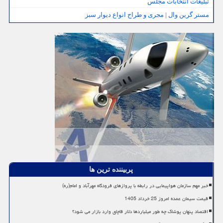
تبلیغات انتخابات مجلس
مستر گرین وال | مجری و طراح انواع دیوار سبز
پربیننده ترین ها
خبر مهم سازمان هواپیمایی در رابطه با پروازهای فرودگاه مهرآباد و امام(ره)
قیمت سیمان عمده امروز 25 خرداد 1405
اقتصاد پنهان پوشاک چه طور میلیاردها دلار قاچاق وارد بازار می شود؟