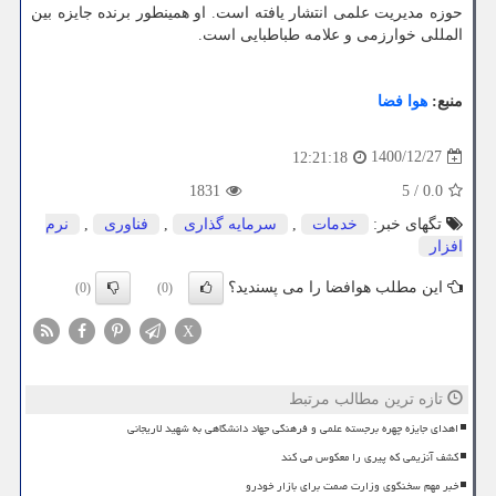
حوزه مدیریت علمی انتشار یافته است. او همینطور برنده جایزه بین
المللی خوارزمی و علامه طباطبایی است.
منبع:
هوا فضا
1400/12/27
12:21:18
1831
5
/
0.0
تگهای خبر:
خدمات
,
سرمایه گذاری
,
فناوری
,
نرم
افزار
این مطلب هوافضا را می پسندید؟
(0)
(0)
X
تازه ترین مطالب مرتبط
اهدای جایزه چهره برجسته علمی و فرهنگی جهاد دانشگاهی به شهید لاریجانی
کشف آنزیمی که پیری را معکوس می کند
خبر مهم سخنگوی وزارت صمت برای بازار خودرو