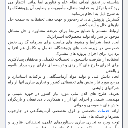
شایسته در تحقق اهداف نظام علم و فناوری ایفا نمائید. انتظار می
رود که با توکل به خداوند متعال، مأموریت و وظایف آن پژوهشگاه را
به شرح ذیل به انجام برسانید:
گسترش پژوهش های نیاز-محور و جهت دهی تحقیقات به سمت حل
نیازهای حال و آینده کشور
ارتباط مستمر با صنایع مرتبط برای عرضه مشاوره و حل مسائل
موجود بر سر راه تولید محصولات استراتژیک
ایجاد فضا، شرایط و مشوق های مناسب برای سرمایه گذاری بخش
خصوصی در زیرساخت های پژوهشگاه، تعامل و تکامل هم افزا و
برد-برد برای اجرای پروژه های مشترک
استفاده از ظرفیت دانشجویان تحصیلات تکمیلی و محققان پسادکتری
برای اجرای طرح های کاربردی و توسعه ای دارای بهره بردار بالقوه
و بالفعل
ایجاد دانش فنی و تولید مواد آزمایشگاهی و ترکیبات استاندارد و
مرجع مورد نیاز بخش های تحقیقاتی کشور و تجاری سازی آنها از راه
شرکتهای زایشی
تعریف طرح های کلان ملی مورد نیاز کشور در حوزه شیمی و
مهندسی شیمی و اجرای آنها از راه همکاری با ذی نفعان و بازیگران
بخش های خصوصی و دولتی
ارائه
خدمات
تخصصی و فوق تخصصی آزمایشگاهی در چارچوب
بسترها و شبکه های ملی
توجه ویژه به تجاری سازی دستاوردهای علمی، تحقیقاتی، فناوری و
نوآوری از راه مراکز رشد و پارک های علم و فناوری