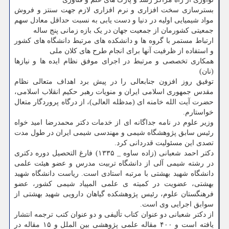
بسترسازی سخت افزاری و نرم افزاری لازم جهت سنتز و فروش
مواد شیمیایی اولیه در دنیا و دست یابی به نسبت حداقل معادل سهم
جمعیتی کشورمان از جمعیت جهان در یک بازه زمانی پنج ساله
ارتباط مستمر با گروه ها و دانشکده های مرتبط دانشگاه های کشور
و استفاده از ظرفیت آنها برای انجام طرح های کلان ملی
همکاری تخصصی و مرتبط در اجرای موفق نظام ایده ها و نیازها
(نان)
توفیق روز افزون جنابعالی را در پیش برد اهداف متعالی نظام
مقدس جمهوری اسلامی ایران و منویات رهبر حکیم انقلاب اسلامی،
حضرت آیت الله خامنه ای (مدظله العالی)، از درگاه پروردگار متعال
خواستارم.
وزیر علوم در نامه جداگانه ای از خدمات دکتر محمدرضا امید خواه
رئیس سابق پژوهشگاه شیمی و مهندسی شیمی ایران در طول مدت
تصدی این مسئولیت قدردانی کرد.
دکتر احمد شعبانی (زاده ساوه _ ۱۳۳۵) فارغ التحصیل دوره دکتری
در رشته شیمی آلی از دانشگاه تربیت مدرس و عضو هیئت علمی
دانشگاه شهید بهشتی با مرتبه استادی است. ریاست دانشگاه شهید
بهشتی، عضویت در کمیته ی علمی المپیاد شیمی کشور، عضو
فرهنگستان علوم، رئیس پژوهشکده گیاهان دارویی شهید بهشتی از
سوابق اجرایی وی است.
از دکتر شعبانی دو عنوان کتاب تألیفی و دو عنوان کتب ترجمه انتشار
یافته است و ۴۰۰ مقاله علمی پژوهشی بین الملل و ۱۵ مقاله در