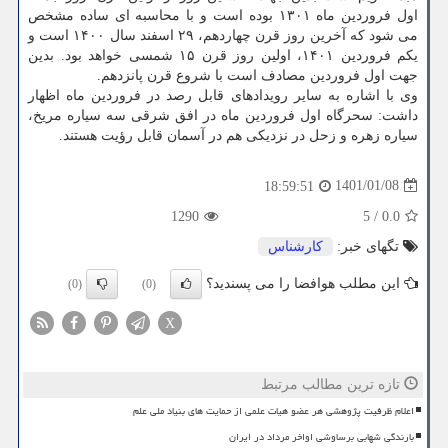
اول فروردین ماه ۱۳۰۱ بوده است و با محاسبه ای ساده مشخص
می شود که آخرین روز قرن چهاردهم، ۲۹ اسفند سال ۱۴۰۰ است و
یکم فروردین ۱۴۰۱، اولین روز قرن ۱۵ شمسی خواهد بود. بدین
جهت اول فروردین مصادف است با شروع قرن پانزدهم.
وی با اشاره به سایر رویدادهای قابل رصد در فروردین ماه اظهار
داشت: سحرگاه اول فروردین ماه در افق شرقی سه سیاره مریخ،
سیاره زهره و زحل در نزدیکی هم در آسمان قابل رؤیت هستند.
1401/01/08
18:59:51
1290
5
/
0.0
تگهای خبر:
كارشناس
این مطلب هوافضا را می پسندید؟
(0)
(0)
X
تازه ترین مطالب مرتبط
اعلام ظرفیت پژوهشی هر عضو هیات علمی از حمایت های بنیاد ملی علم
بارندگی شهابی برساوشی اواخر مرداد در ایران