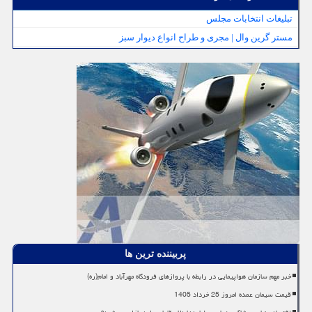
تبلیغات انتخابات مجلس
مستر گرین وال | مجری و طراح انواع دیوار سبز
پربیننده ترین ها
خبر مهم سازمان هواپیمایی در رابطه با پروازهای فرودگاه مهرآباد و امام(ره)
قیمت سیمان عمده امروز 25 خرداد 1405