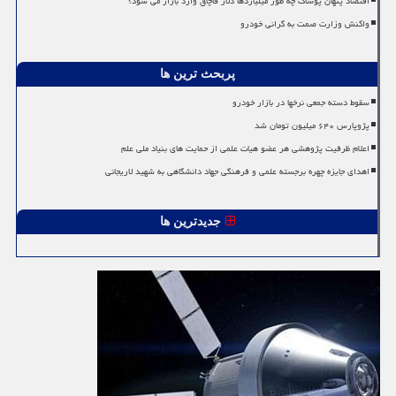
اقتصاد پنهان پوشاک چه طور میلیاردها دلار قاچاق وارد بازار می شود؟
واکنش وزارت صمت به گرانی خودرو
پربحث ترین ها
سقوط دسته جمعی نرخها در بازار خودرو
پژوپارس ۶۴۰ میلیون تومان شد
اعلام ظرفیت پژوهشی هر عضو هیات علمی از حمایت های بنیاد ملی علم
اهدای جایزه چهره برجسته علمی و فرهنگی جهاد دانشگاهی به شهید لاریجانی
جدیدترین ها