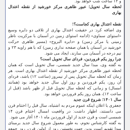
و ۱۲ ساعت شب خواهد بود.
لحظه سال تحویل؛ عبور ظاهری مرکز خورشید از نقطه اعتدال
بهاری
نقطه اعتدال بهاری کجاست؟!
وی اضافه کرد: در حقیقت اعتدال بهاری از تلاقی دو دایره وسیع
«استوای سماوی» (ادامه استوای زمین در آسمان با مرکزیت ناظر
زمینی یا مرکز زمین) و «دایره البروج» (مسیر ظاهری حرکت
خورشید در آسمان یا همان صفحه نداری زمین) که با هم زاویه ۲۳ و
نیم درجه در آسمان می سازند، ایجاد می شود.
چرا روز یکم فروردین، فردای سال تحویل است؟
به گفته وی، مبدا سال جدید شمسی، سال تحویل است که همان
لحظه عبور ظاهری مرکز خورشید از نقطه اعتدال بهاری است. هر
زمان که لحظه سال تحویل پس از نیمروز (ساعت ۱۲) باشد، فردای
آن روز، یکم فروردین و روز اول سال جدید خواهد بود (همانند
امسال) و زمانی که لحظه سال تحویل قبل از ظهر باشد (قبل از
ساعت ۱۲)، همان روز یکم فروردین خواهد بود.
سال ۱۴۰۱؛ شروع قرن جدید
جعفری با اعلان اینکه عموم مردم به اشتباه، سال قبل را اختتام قرن
می دانستند، اظهار داشت: در واقعیت امسال اختتام قرن ۱۴
شمسی است و قرن جدید از اول فروردین ماه ۱۴۰۱ آغاز می شود.
به گفته کارشناس نجوم، به طور معمول شروع سال جدید برمبنای
مبدا تقویم است بدین جهت نخستین روز از اولین قرن، روز جمعه