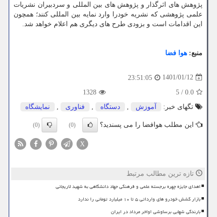
پژوهش های اثرگذار و پژوهش های بین المللی و سردبیران نشریات
علمی پژوهشی که نشریه خودرا وارد نمایه بین المللی کنند؛ همچون
این اقدامات است و بزودی طرح های دیگری هم اعلام خواهد شد.
منبع:
هوا فضا
1401/01/12
23:51:05
1328
5
/
0.0
تگهای خبر:
آموزش
,
دستگاه
,
فناوری
,
نمایشگاه
این مطلب هوافضا را می پسندید؟
(0)
(0)
X
تازه ترین مطالب مرتبط
اهدای جایزه چهره برجسته علمی و فرهنگی جهاد دانشگاهی به شهید لاریجانی
بازار کشش خودرو های وارداتی ۵ تا ۱۰ میلیارد تومانی را ندارد
بارندگی شهابی برساوشی اواخر مرداد در ایران