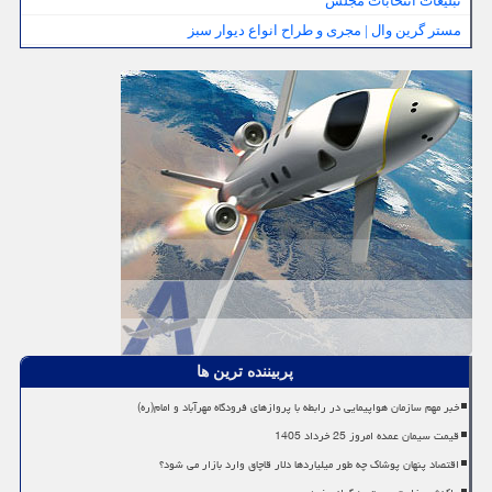
تبلیغات انتخابات مجلس
مستر گرین وال | مجری و طراح انواع دیوار سبز
پربیننده ترین ها
خبر مهم سازمان هواپیمایی در رابطه با پروازهای فرودگاه مهرآباد و امام(ره)
قیمت سیمان عمده امروز 25 خرداد 1405
اقتصاد پنهان پوشاک چه طور میلیاردها دلار قاچاق وارد بازار می شود؟