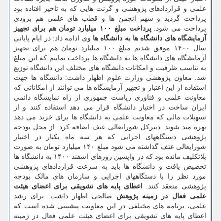
علمی و قراردادهای پژوهشی و گرنت هایی که به تاخیر افتاده بود
پرداخت گردید و سهم انجمن ها و قطب های علمی هم بزودی
پرداخت می شود.
پرداخت مبلغ ۱۰۰ میلیارد تومان هم برای تجهیز
آزمایشگاه های دانشگاه ها به دانشگاه ها
وی ادامه داد: در ایام پایانی
سال ۱۴۰۰ موفق شدیم مبلغ ۱۰۰ میلیارد تومان هم برای تجهیز
آزمایشگاه های دانشگاه ها به دانشگاه ها پرداخت نماییم که این مبلغ
به تناسب ظرفیت و امکانات دانشگاه های مختلف این دانشگاه توزیع
شد. معاون پژوهشی وزارت علوم اظهار داشت: دانشگاه ها جهت
استفاده از این اعتبار و تجهیز آزمایشگاه ها می توانند از امکاناتی که
معاونت علمی و فناوری ریاست جمهوری از راه نمایشگاه دائمی
ایران ساخت در اختیار دانشگاه قرار می دهد استفاده کنند و از
تسهیلات مالی که معاونت علمی به دانشگاه ها برای خرید می دهد
بهره مند شوند. دبیرکل شورایعالی عتف اضافه کرد: از محل بودجه
پژوهشی دستگاههای اجرایی که هر سه ماه یکبار در اختیار
شورایعالی عتف گذاشته می شود مبلغ ۱۴۰ میلیارد تومان به صورت
بلاتکلیف مانده بود که در واپسین روزهای اسفند ۱۴۰۰ به دانشگاه ها
تخصیص یافت و دانشگاه ها باید به سرعت قراردادهای پژوهشی
مورد نظر را با دستگاههای اجرایی و سازمان های مالک بودجه
پژوهشی منعقد کنند.
اعطای پایه های تشویقی برای اعضای هیئت
علمی فعال در زمینه پژوهش
صالحی اظهار داشت: برای رشد
علمی، برنامه های مختلفی در این معاونت پیشبینی شده است که
اعطای پایه های تشویقی برای اعضای هیئت علمی فعال در زمینه