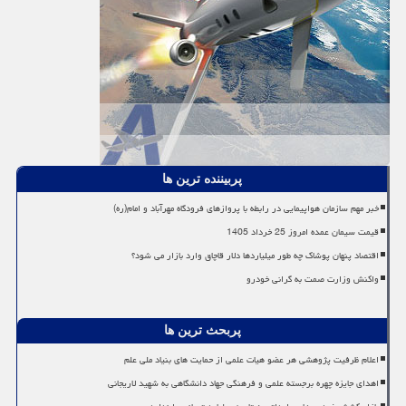
پربیننده ترین ها
خبر مهم سازمان هواپیمایی در رابطه با پروازهای فرودگاه مهرآباد و امام(ره)
قیمت سیمان عمده امروز 25 خرداد 1405
اقتصاد پنهان پوشاک چه طور میلیاردها دلار قاچاق وارد بازار می شود؟
واکنش وزارت صمت به گرانی خودرو
پربحث ترین ها
اعلام ظرفیت پژوهشی هر عضو هیات علمی از حمایت های بنیاد ملی علم
اهدای جایزه چهره برجسته علمی و فرهنگی جهاد دانشگاهی به شهید لاریجانی