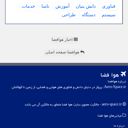
فناوری
دانش بنیان
آموزش
ناسا
خدمات
سیستم
دستگاه
طراحی
اخبار هوافضا
هوافضا-صفحه اصلی
هوا فضا
درباره هوافضا
Aero-Space.ir: پرواز در دنیای دانش و فناوری های هوایی و فضایی، از زمین تا کهکشان
aero-space.ir - مالکیت معنوی سایت هوا فضا متعلق به مالکین آن می باشد
میانبرهای هوا فضا
درباره ما