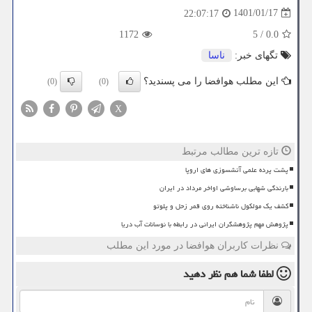
1401/01/17
22:07:17
1172
5
/
0.0
تگهای خبر:
ناسا
این مطلب هوافضا را می پسندید؟
(0)
(0)
X
تازه ترین مطالب مرتبط
پشت پرده علمی آتشسوزی های اروپا
بارندگی شهابی برساوشی اواخر مرداد در ایران
کشف یک مولکول ناشناخته روی قمر زحل و پلوتو
پژوهش مهم پژوهشگران ایرانی در رابطه با نوسانات آب دریا
نظرات کاربران هوافضا در مورد این مطلب
لطفا شما هم
نظر دهید