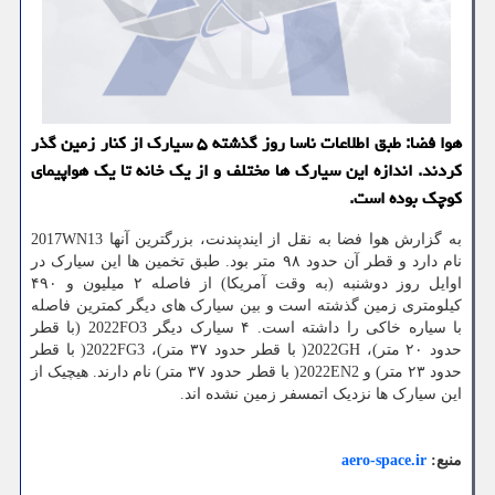
هوا فضا: طبق اطلاعات ناسا روز گذشته ۵ سیارک از کنار زمین گذر
کردند. اندازه این سیارک ها مختلف و از یک خانه تا یک هواپیمای
کوچک بوده است.
به گزارش هوا فضا به نقل از ایندپندنت، بزرگترین آنها 2017WN13
نام دارد و قطر آن حدود ۹۸ متر بود. طبق تخمین ها این سیارک در
اوایل روز دوشنبه (به وقت آمریکا) از فاصله ۲ میلیون و ۴۹۰
کیلومتری زمین گذشته است و بین سیارک های دیگر کمترین فاصله
با سیاره خاکی را داشته است. ۴ سیارک دیگر 2022FO3 (با قطر
حدود ۲۰ متر)، 2022GH( با قطر حدود ۳۷ متر)، 2022FG3( با قطر
حدود ۲۳ متر) و 2022EN2( با قطر حدود ۳۷ متر) نام دارند. هیچیک از
این سیارک ها نزدیک اتمسفر زمین نشده اند.
منبع:
aero-space.ir