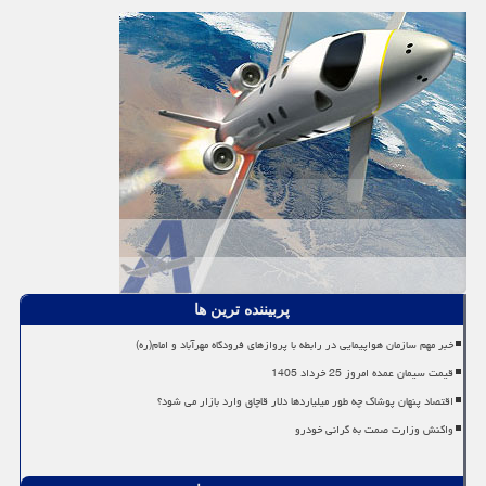
پربیننده ترین ها
خبر مهم سازمان هواپیمایی در رابطه با پروازهای فرودگاه مهرآباد و امام(ره)
قیمت سیمان عمده امروز 25 خرداد 1405
اقتصاد پنهان پوشاک چه طور میلیاردها دلار قاچاق وارد بازار می شود؟
واکنش وزارت صمت به گرانی خودرو