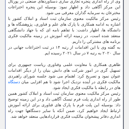
وی از راه اندازی پنجره تجاری سازی دستاوردهای صنعتی در پورتال
این مرکز آگاهی داد و اظهار نمود: بوسیله این پنجره اختراعات
مخترعان به سرمایه گذاران معرفی می شود.
رئیس مرکز مالکیت معنوی سازمان ثبت اسناد و املاک کشور با
اشاره به ادامه همکاری با پارک های علم و فناوری، پژوهشگاه ها و
دانشگاه ها، اظهار داشت: با تفاهم نامه ای که با جهاد دانشگاهی
منعقد شده است، در زمینه ارائه آموزش در زمینه مالکیت فکری
برنامه های مشترکی را داریم.
به گفته وی با این اقدامات از رتبه ۱۴ در ثبت اختراعات جهانی در
سال ۲۰۲۰ به رتبه ۷ در سال ۲۰۲۱ رسیده ایم.
طاهری همکاری با معاونت علمی وفناوری ریاست جمهوری برای
تسهیل گری در امور شرکت های دانش بنیان را از دیگر اقدامات
عنوان نمود و تصریح کرد: اهتمام می شود جلسه شورای راهبردی
مالکیت فکری در آینده نزدیک اجرا شود تا هم افزایی میان
دستگاه
های در رابطه با مالکیت فکری ایجاد شود.
رئیس مرکز مالکیت معنوی سازمان ثبت اسناد و املاک کشور همین
طور از راه اندازی پلت فرم تیسک آگاهی داد و در این زمینه توضیح
داد: بوسیله این پلت فرم با پارک های فناوری برای ارائه آموزش
ارتباط ایجاد خواهیم کرد، ضمن آنکه با سایر دستگاهها جهت راه
اندازی دفاتر پیشخوان مالکیت فکری قراردادهایی منعقد خواهد شد.