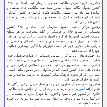
طاهری افزود: مرکز مالکیت معنوی سازمان ثبت اسناد و املاک
کشور بعنوان یگانه متولی صدور سند ثبت مالکیت های صنعتی و
نماینده سازمان بین المللی مالکیت فکری (وایپو) در کشور آمادگی
خودرا برای حمایت و کمک به توسعه تولید و چرخه ثروت در صنایع
خلاق اعلام می کند.
رئیس مرکز مالکیت معنوی سازمان ثبت اسناد و املاک کشور
پشتیبانی از صنایع خلاق و فرهنگی را کلید پیشرفت در هر سطح
توسعه یافتگی کشورها یاد کرد و اظهار داشت: بر این اساس هر قدر
حمایت و تسهیل گری در توسعه ملی و ضمانت اجرائی و کیفری از
دارایی های فکری قوی تر باشد، نوآوران با انگیزه بیشتری فعالیت
خودرا ادامه می دهند.
وی حمایت های این مرکز را شامل پشتیبانی از صنایع فرهنگی چون
فیلم، انیمیشن، مالکیت ادبی و هنری، ثبت علایم صنعتی و ثبت علایم
تجاری دانست و تصریح کرد: ثبت معماری اسلامی ایرانی یکی از
دغدغه های جدی کشور است که در سالهای اخیر مغفول مانده است.
ثبت این آثار از هجوم فرهنگ سایر کشورها به عرصه ساخت و ساز
کشورها جلوگیری می کند.
طاهری، عدم فرهنگ سازی، جزیره ای عمل کردن برخی ارگان ها،
عدم ارائه
آموزش
های لازم به هنرمندان را از چالش های مالکیت
فکری در کشور عنوان نمود و افزود: ما خودرا ملزم به پشتیبانی از
شرکتها می دانیم و باتوجه به شعار سال به سرعت موانع این حوزه
مرتفع خواهد شد.