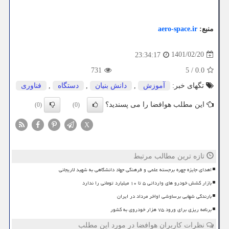
منبع:
aero-space.ir
1401/02/20
23:34:17
731
5
/
0.0
تگهای خبر:
آموزش
,
دانش بنیان
,
دستگاه
,
فناوری
این مطلب هوافضا را می پسندید؟
(0)
(0)
X
تازه ترین مطالب مرتبط
اهدای جایزه چهره برجسته علمی و فرهنگی جهاد دانشگاهی به شهید لاریجانی
بازار کشش خودرو های وارداتی ۵ تا ۱۰ میلیارد تومانی را ندارد
بارندگی شهابی برساوشی اواخر مرداد در ایران
برنامه ریزی برای ورود ۷۵ هزار خودروی به کشور
نظرات کاربران هوافضا در مورد این مطلب