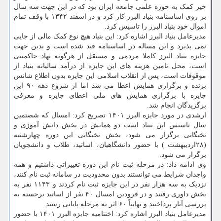
خیر کمک به حوزه علمی جامعه ایران بود که در این جهت سه سال
بر روی اساسنامه بنیاد البرز کار کرد و در اسفند ۱۳۴۲ با وقف تمام
اموال خود بنیاد البرز را تاسیس کرد.
مدیرعامل بنیاد البرز اشاره کرد: این بنیاد هیچ نوع کمک مالی از جایی
نمی پذیرد و این مساله در اساسنامه قید شده است و بدین جهت
جایزه بنیاد البرز کاملا مردمی و مستقل از هرگونه نهاد حاکمیتی
است، محل تامین هزینه های این جایزه از درآمد سالیانه بنیاد از
موقوفات است، پس از انقلاب اسلامی این جایزه بدون اطلاع شانس
برنده و برگزاری همایش اعطا می شد اما از شروع دهه ۹۰ این
جایزه با برگزاری همایش های ملی اعطای جایزه و معرفی
برگزیدگان انجام شد.
ارشدی در مورد جایزه البرز ۱۴۰۱ تصریح کرد: امسال که شصتمین
سال تاسیس این بنیاد است دو همایش در بخش دانش آموزی و
نخبگانی برگزار می شود، بخش نخبگانی این دوره چهارشنبه
(۲۸اردیبهشت ) با حضور دانشگاهیان، اساتید، طلاب و دانشجویان
برگزار می شود.
وی ادامه داد: در مرحله ثبت نام این دوره تغییراتی داشتیم و همه
واجدان شرایط می توانستند بدون محدودیت در سامانه ثبت نام کنند،
نزدیک به سه هزار نفر در این جایزه ثبت نام کردند و ۱۱۴۳ نفر به
بخش داوری رفتند و در فرودین امسال ۴۰ نفر از اساتید برجسته به
بررسی آثار پرداختند و نهایتاً ۶۰ اثر به مرحله پایانی رسید.
مدیرعامل بنیاد البرز اشاره کرد: اختتامیه جایزه البرز ۱۴۰۱ با حضور