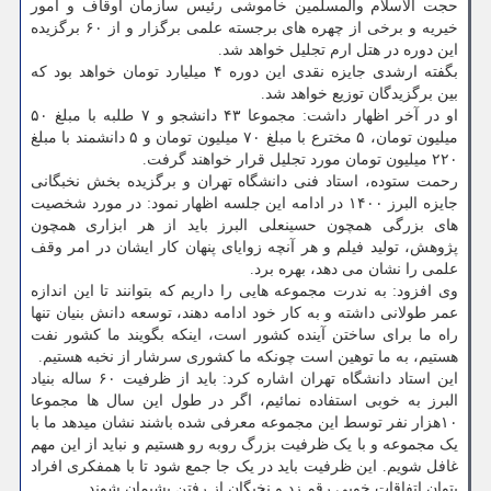
حجت الاسلام والمسلمین خاموشی رئیس سازمان اوقاف و امور
خیریه و برخی از چهره های برجسته علمی برگزار و از ۶۰ برگزیده
این دوره در هتل ارم تجلیل خواهد شد.
بگفته ارشدی جایزه نقدی این دوره ۴ میلیارد تومان خواهد بود که
بین برگزیدگان توزیع خواهد شد.
او در آخر اظهار داشت: مجموعا ۴۳ دانشجو و ۷ طلبه با مبلغ ۵۰
میلیون تومان، ۵ مخترع با مبلغ ۷۰ میلیون تومان و ۵ دانشمند با مبلغ
۲۲۰ میلیون تومان مورد تجلیل قرار خواهند گرفت.
رحمت ستوده، استاد فنی دانشگاه تهران و برگزیده بخش نخبگانی
جایزه البرز ۱۴۰۰ در ادامه این جلسه اظهار نمود: در مورد شخصیت
های بزرگی همچون حسینعلی البرز باید از هر ابزاری همچون
پژوهش، تولید فیلم و هر آنچه زوایای پنهان کار ایشان در امر وقف
علمی را نشان می دهد، بهره برد.
وی افزود: به ندرت مجموعه هایی را داریم که بتوانند تا این اندازه
عمر طولانی داشته و به کار خود ادامه دهند، توسعه دانش بنیان تنها
راه ما برای ساختن آینده کشور است، اینکه بگویند ما کشور نفت
هستیم، به ما توهین است چونکه ما کشوری سرشار از نخبه هستیم.
این استاد دانشگاه تهران اشاره کرد: باید از ظرفیت ۶۰ ساله بنیاد
البرز به خوبی استفاده نمائیم، اگر در طول این سال ها مجموعا
۱۰هزار نفر توسط این مجموعه معرفی شده باشند نشان میدهد ما با
یک مجموعه و با یک ظرفیت بزرگ روبه رو هستیم و نباید از این مهم
غافل شویم. این ظرفیت باید در یک جا جمع شود تا با همفکری افراد
بتوان اتفاقات خوبی رقم زد و نخبگان از رفتن پشیمان شوند.