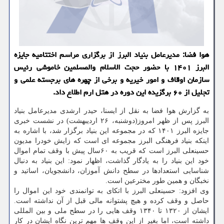
هوا فضا: مدیرعامل بنیاد البرز از برگزاری مراسم اختتامیه جایزه
البرز ۱۴۰۱ با حضور حجت الاسلام والمسلمین خاموشی رئیس
سازمان اوقاف و امور خیریه و برخی از چهره های برجسته علمی و
تجلیل از ۶۰ برگزیده این دوره در هتل ارم اطلاع داد.
به گزارش هوا فضا به نقل از ایسنا، حیدر ارشدی مدیرعامل بنیاد
البرز پس از ظهر امروز(دوشنبه، ۲۶ اردیبهشت) در نشست خبری
جایزه البرز ۱۴۰۱ که در مجموعه این بنیاد برگزار شد، با اشاره به
اینکه بنیاد فرهنگی البرز مجموعه ای است که زایش خودرا مدیون
حسینعلی البرز است که قریب به ۶۰سال پیش با وقف تمام اموال
خود این بنیاد را به یادگار گذاشت، اظهار نمود: این بنیاد به دنبال
شناسایی استعدادها در سطح دانش آموزان، دانشجویان، اساتید و
نخبگان و همین طور مخترعین است.
وی افزود: حسینعلی البرز با اتکای به توانمندی خود این اموال را
حاصل و وقف کرده و هیچ پشتوانه مالی قبل از آن نداشته است.
ایشان از ۱۳۲۰ تا ۱۳۴۰ وقف هایی را در سطح ملی و بین المللی
داشته است، اما بغیر از این وقف ها مهم ترین نگاه ایشان در کار