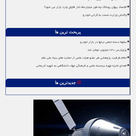
اقتصاد پنهان پوشاک چه طور میلیاردها دلار قاچاق وارد بازار می شود؟
واکنش وزارت صمت به گرانی خودرو
پربحث ترین ها
سقوط دسته جمعی نرخها در بازار خودرو
پژوپارس ۶۴۰ میلیون تومان شد
اعلام ظرفیت پژوهشی هر عضو هیات علمی از حمایت های بنیاد ملی علم
اهدای جایزه چهره برجسته علمی و فرهنگی جهاد دانشگاهی به شهید لاریجانی
جدیدترین ها