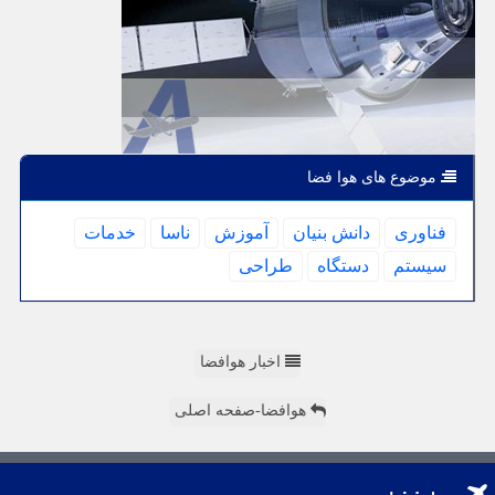
موضوع های هوا فضا
فناوری
دانش بنیان
آموزش
ناسا
خدمات
سیستم
دستگاه
طراحی
اخبار هوافضا
هوافضا-صفحه اصلی