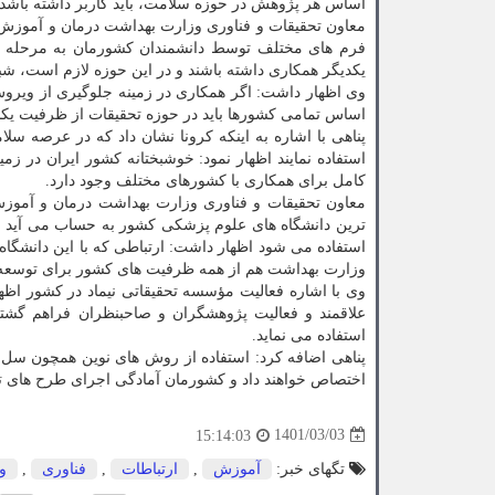
اساس هر پژوهش در حوزه سلامت، باید کاربر داشته باشد.
معاون تحقیقات و فناوری وزارت بهداشت درمان و آموزش 
فرم های مختلف توسط دانشمندان کشورمان به مرحله تول
یکدیگر همکاری داشته باشند و در این حوزه لازم است، شب
وی اظهار داشت: اگر همکاری در زمینه جلوگیری از ویروس ک
اساس تمامی کشورها باید در حوزه تحقیقات از ظرفیت یکدیگر
پناهی با اشاره به اینکه کرونا نشان داد که در عرصه سلا
استفاده نمایند اظهار نمود: خوشبختانه کشور ایران در ز
کامل برای همکاری با کشورهای مختلف وجود دارد.
معاون تحقیقات و فناوری وزارت بهداشت درمان و آموزش 
ترین دانشگاه های علوم پزشکی کشور به حساب می آید و
استفاده می شود اظهار داشت: ارتباطی که با این دانشگا
وزارت بهداشت هم از همه ظرفیت های کشور برای توسع
وی با اشاره فعالیت مؤسسه تحقیقاتی نیماد در کشور اظ
علاقمند و فعالیت پژوهشگران و صاحبنظران فراهم گشت
استفاده می نماید.
پناهی اضافه کرد: استفاده از روش های نوین همچون سل ت
اختصاص خواهند داد و کشورمان آمادگی اجرای طرح های ت
1401/03/03
15:14:03
تگهای خبر:
آموزش
,
ارتباطات
,
فناوری
,
و