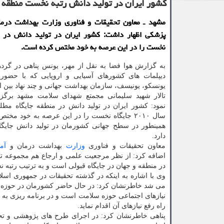
کشور ایران در تولید دانش رتبه نخست منطقه ر
مشهد ـ معاون تحقیقات و فناوری وزارت بهداشت درم
پزشکی اظهار داشت: کشور ایران در تولید دانش در م
نخست را در این عرصه به خود مختص کرده است.
به گزارش هوا فضا به نقل از مهر، یونس پناهی در گرد
دیپلمات های کشورهای آسیایی و اروپایی که با حضور 
یونسکو، یونیسف، سازمان بهداشت جهانی و چند نهاد بین ال
تالار شهید سلیمانی مجمتع شهدای سلامت مشهد برگزا
نمود: کشور ایران در تولید دانش در منطقه جایگاه مطلو
سال ۲۰۱۰ جایگاه نخست را در این عرصه به خود مخ
همینطور در سطح جهانی کشورمان در تولید دانش جایگاه
دارد.
معاون تحقیقات و فناوری
وزارت
بهداشت درمان و
آم
اضافه کرد: از نظر مرجعیت علمی و ارجاع هم مجموعه تح
در منطقه و جهان در جایگاه قبولی است و به ترتیب رتبه
وی با اشاره به اینکه در گذشته تحقیقات در جمهوری اسلا
می شد خاطرنشان کرد: در حال حاضر کشورمان در حوزه تحقی
نیازهای اجتماعی حوزه سلامت است و در برنامه ریزی به 
راه رفع نیازهای آن اقدام نماید.
پناهی خاطرنشان کرد: در اجرای طرح های پژوهشی و تحق