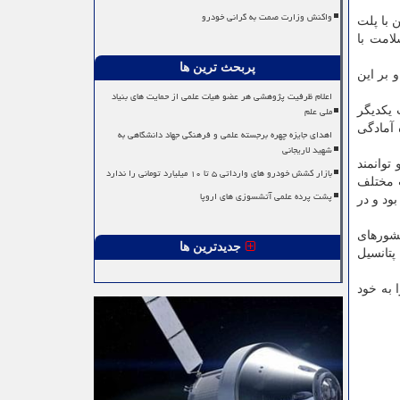
واکنش وزارت صمت به گرانی خودرو
 با پلت
لامت با
پربحث ترین ها
 بر این
اعلام ظرفیت پژوهشی هر عضو هیات علمی از حمایت های بنیاد
ملی علم
 یکدیگر
 آمادگی
اهدای جایزه چهره برجسته علمی و فرهنگی جهاد دانشگاهی به
شهید لاریجانی
توانمند
بازار کشش خودرو های وارداتی ۵ تا ۱۰ میلیارد تومانی را ندارد
 مختلف
پشت پرده علمی آتشسوزی های اروپا
ود و در
کشورهای
جدیدترین ها
تانسیل
 به خود