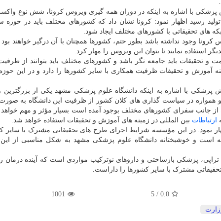
پزشکی با اشاره به اینکه در دوران همه گیری ویروس کرونا، شش نوع واکسن
ید رسید اظهار نمود: کرونا نشان داد که کشورهای مختلف باید در حوزه س
که های تحقیقاتی با کشورهای مختلف ایجاد شود.
رونا وجود نداشته باشد بطور حتم، کشورها همچنان با آن درگیر خواهند بود و
 استفاده نمایند تا بتوان این ویروس را مهار کرد.
مت و تحقیقات باید جامعه نگر باشد و کشورهای مختلف باید بتوانند از ظرفیت
مینه آموزش و تحقیقات ظرفیت همکاری با سایر کشورها را دارد و در این حوزه
پزشکی با اشاره به اینکه دانشگاه علوم پزشکی مشهد یکی از بزرگترین و 
 همواره در سیاست گذاری های کلان کشور از ظرفیت این دانشگاه به صورت
ه از جانب سفرای کشورهای مختلف بوجود آمده است بسیار مؤثر و مهم خواهد ب
ه
ارتباطات
بین المللی در زمینه های آموزش و تحقیقات استفاده خواهد شد.
هار نمود: در این مؤسسه شرایط اجرای طرح های تحقیقاتی مشترک با سایر 
ه است و خوشبختانه دانشگاه علوم پزشکی مشهد به شکل مناسبی از این پ
راپی، پزشکی بازساختی و داروهای نوترکیب مواردی است که آینده درمان را
حقیقاتی مشترک با سایر کشورها را داراست.
1001
5
/
0.0
زارت