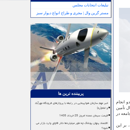
تبلیغات انتخابات مجلس
مستر گرین وال | مجری و طراح انواع دیوار سبز
پربیننده ترین ها
و انجام
خبر مهم سازمان هواپیمایی در رابطه با پروازهای فرودگاه مهرآباد
و امام(ره)
ل تأمین
امعه در
قیمت سیمان عمده امروز 25 خرداد 1405
اقتصاد پنهان پوشاک چه طور میلیاردها دلار قاچاق وارد بازار می
 بر این
شود؟