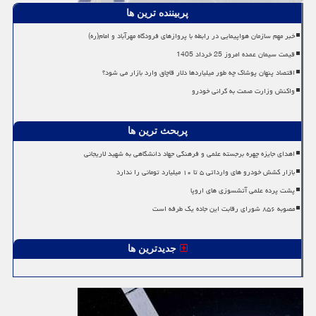
پربیننده ترین ها
خبر مهم سازمان هواپیمایی در رابطه با پروازهای فرودگاه مهرآباد و امام(ره)
قیمت سیمان عمده امروز 25 خرداد 1405
اقتصاد پنهان پوشاک چه طور میلیاردها دلار قاچاق وارد بازار می شود؟
واکنش وزارت صمت به گرانی خودرو
پربحث ترین ها
اهدای جایزه چهره برجسته علمی و فرهنگی جهاد دانشگاهی به شهید لاریجانی
بازار کشش خودرو های وارداتی ۵ تا ۱۰ میلیارد تومانی را ندارد
پشت پرده علمی آتشسوزی های اروپا
مصوبه ۸۵۶ شورای رقابت این جاده یک طرفه است
جدیدترین ها