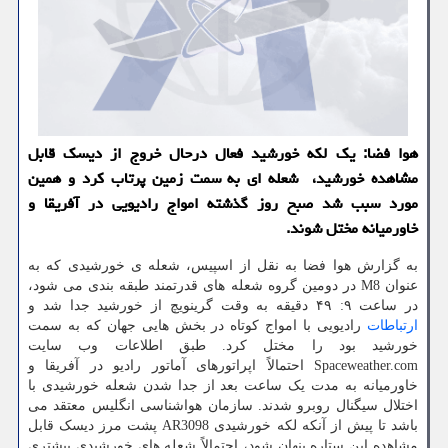
هوا فضا: یک لکه خورشید فعال درحال خروج از دیسک قابل
مشاهده خورشید، شعله ای به سمت زمین پرتاب کرد و همین
مورد سبب شد صبح روز گذشته امواج رادیویی در آفریقا و
خاورمیانه مختل شوند.
به گزارش هوا فضا به نقل از اسپیس، شعله ی خورشیدی که به
عنوان M8 در دومین گروه شعله های قدرتمند طبقه بندی می شود،
در ساعت ۹: ۴۹ دقیقه به وقت گرینویچ از خورشید جدا شد و
ارتباطات
رادیویی با امواج کوتاه در بخش هایی جهان که به سمت
خورشید بود را مختل کرد. طبق اطلاعات وب سایت
Spaceweather.com احتمالاً اپراتورهای آماتور رادیو در آفریقا و
خاورمیانه به مدت یک ساعت بعد از جدا شدن شعله خورشیدی با
اختلال سیگنال روبرو شدند. سازمان هواشناسی انگلیس معتقد می
باشد تا پیش از آنکه لکه خورشیدی AR3098 پشت مرز دیسک قابل
مشاهده این ستاره پنهان شود، احتمالاً شعله های خورشیدی بیشتری