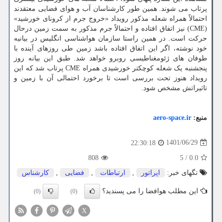
پرتاب می شوند. همین طور کارشناسان آب و هوای فضایی معتقدند
احتمالاً همراه شعله مذکور رویداد «خروج جرم از کرونای خورشید»
(CME) نیز اتفاق افتاده و احتمالاً جرم مذکور به سمت زمین درحال
حرکت است. در همین راستا سازمان هواشناسی انگلیس در بیانیه
خود نوشته، اگر این اتفاق افتاده باشد زمین طی روزهای آینده با
طوفان های ژئومغناطیسی روبرو خواهد شد. طبق این بیانه روز
پنجشنبه یک شعله کوچکتر خورشیدی همراه CME پرتاب شد که این
رویداد هنوز تحت بررسی است تا برخورد احتمالی آن با زمین و
تاثیراتش مشخص شود.
منبع:
aero-space.ir
1401/06/29
22:30:18
808
5
/
0.0
تگهای خبر:
اپراتور
,
ارتباطات
,
فضایی
,
كارشناس
این مطلب هوافضا را می پسندید؟
(0)
(0)
X