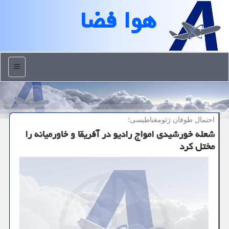
هوا فضا
منو
احتمال طوفان ژئومغناطیسی؛
شعله خورشیدی امواج رادیو در آفریقا و خاورمیانه را
مختل کرد