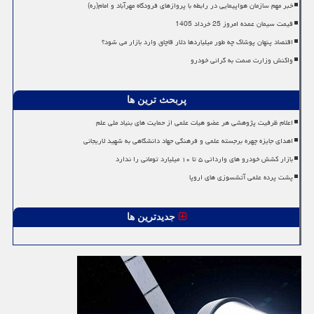
خبر مهم سازمان هواپیمایی در رابطه با پروازهای فرودگاه مهرآباد و امام(ره)
قیمت سیمان عمده امروز 25 خرداد 1405
اقتصاد پنهان پوشاک چه طور میلیاردها دلار قاچاق وارد بازار می شود؟
واکنش وزارت صمت به گرانی خودرو
پربحث ترین ها
اعلام ظرفیت پژوهشی هر عضو هیات علمی از حمایت های بنیاد ملی علم
اهدای جایزه چهره برجسته علمی و فرهنگی جهاد دانشگاهی به شهید لاریجانی
بازار کشش خودرو های وارداتی ۵ تا ۱۰ میلیارد تومانی را ندارد
پشت پرده علمی آتشسوزی های اروپا
جدیدترین ها