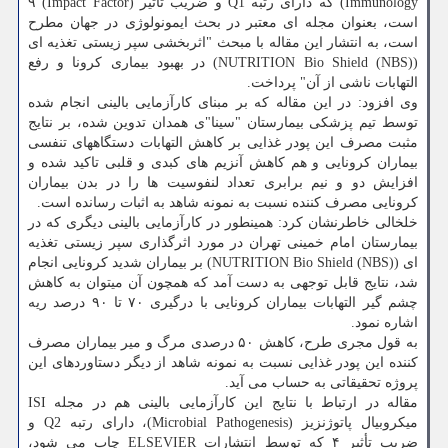
Immunology) که دارای رتبه Q1 و ضریب تأثیر (Impact Factor) ۹
است، بعنوان مجله ای معتبر در بحث ایمونولوژی در جهان مطرح
است، به انتشار این مقاله با مبحث "اثربخشی سپر زیستی تغذیه ای
(NUTRITION Bio Shield (NBS)) در بهبود بیماری کرونا و رفع
التهابات ناشی از آن" پرداخت.
وی افزود: در این مقاله که بر مبنای کارآزمایی بالینی انجام شده
توسط تیم پزشکی بیمارستان "سینا"ی همدان تدوین شده، بر نتایج
مثبت مصرف این پودر غذایی بر کاهش التهابات دستگاههای تنفسی
بیماران کرونایی و هم کاهش آنزیم های کبدی و قلبی تاکید شده و
افزایش دو و نیم برابری تعداد لنفوسیت ها را در بدن بیماران
کرونایی مصرف کننده نسبت به نمونه شاهد به اثبات رسانده است.
خلخالی خاطرنشان کرد: همینطور در کارآزمایی بالینی دیگری که در
بیمارستان امام خمینی تهران در مورد اثرگذاری سپر زیستی تغذیه
ای (NUTRITION Bio Shield (NBS)) بر بیماران شدید کرونایی انجام
شد، نتایج قابل توجهی به دست آمد که همچون آن میتوان به کاهش
چشم گیر التهابات بیماران کرونایی با درگیری ۷۰ تا ۹۰ درصد ریه
اشاره نمود.
به قول مجری طرح، کاهش ۵۰ درصدی مرگ و میر بیماران مصرف
کننده این پودر غذایی نسبت به نمونه شاهد از دیگر دستاوردهای این
پروژه تحقیقاتی به حساب می آید.
مقاله در ارتباط با نتایج این کارآزمایی بالینی هم در مجله ISI
میکروبیال پاتوژنزیز (Microbial Pathogenesis)، دارای رتبه Q2 و
ضریب تأثیر ۴ که توسط انتشارات ELSEVIER چاپ می شود،