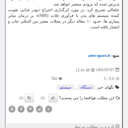
پذیرش شده که بزودی منتشر خواهد شد.
خلخالی تصریح کرد: در مورد اثرگذاری اختراع «پودر غذایی تقویت
کننده سیستم های بدن با فرآوری غلات (NBS)» بر درمان سایر
بیماری ها، حدود ۱۰ مقاله دیگر در مجلات معتبر بین المللی چاپ و
انتشار یافته است.
منبع:
aero-space.ir
1401/07/07
12:41:48
704
5
/
0.0
تگهای خبر:
دستگاه
,
سیستم
این مطلب هوافضا را می پسندید؟
(0)
(0)
X
تازه ترین مطالب مرتبط