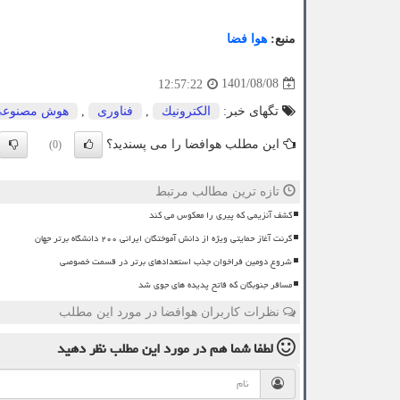
منبع:
هوا فضا
1401/08/08
12:57:22
تگهای خبر:
الكترونیك
,
فناوری
,
هوش مصنوع
این مطلب هوافضا را می پسندید؟
(0)
تازه ترین مطالب مرتبط
کشف آنزیمی که پیری را معکوس می کند
گرنت آغاز حمایتی ویژه از دانش آموختگان ایرانی ۲۰۰ دانشگاه برتر جهان
شروع دومین فراخوان جذب استعدادهای برتر در قسمت خصوصی
مسافر جنوبگان که فاتح پدیده های جوی شد
نظرات کاربران هوافضا در مورد این مطلب
لطفا شما هم
در مورد این مطلب
نظر دهید