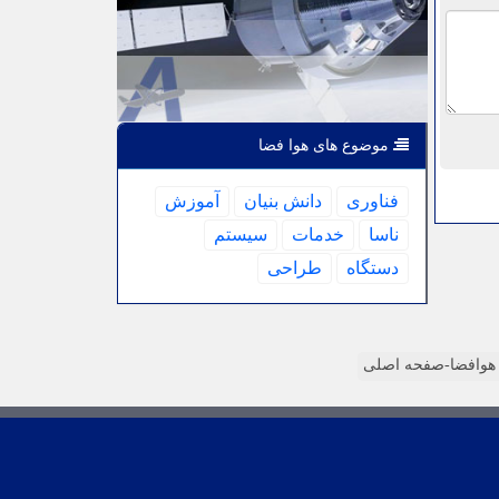
موضوع های هوا فضا
فناوری
دانش بنیان
آموزش
ناسا
خدمات
سیستم
دستگاه
طراحی
وافضا-صفحه اصلی