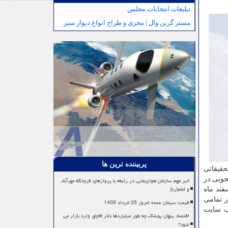
تبلیغات انتخابات مجلس
مستر گرین وال | مجری و طراح انواع دیوار سبز
پربیننده ترین ها
حقیقاتی
جویی در
خبر مهم سازمان هواپیمایی در رابطه با پروازهای فرودگاه مهرآباد
و امام(ره)
فند ماه
http مراجعه کنند. همین طور تمامی
قیمت سیمان عمده امروز 25 خرداد 1405
وب سایت
اقتصاد پنهان پوشاک چه طور میلیاردها دلار قاچاق وارد بازار می
شود؟