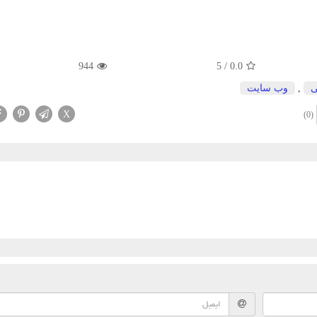
944
5
/
0.0
ی
,
وب سایت
X
(0)