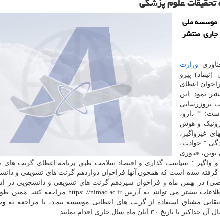
 تحقیقات علوم پزشکی
ی موسسه ملی
 جاری منتشر
ناوری
وزارت
یماد) پیرو
راخوان اعطای
 تخصصی برای آبان ۱۴۰۱ را منتشر نمود. این
ه سبب بروزرسانی
ست: * دارو،
رونیک و هوش
ی غیرواگیر،
دگی * حوادث،
نوین، فناوری
د و واگیر * سیاست گذاری و اقتصاد سلامت طبق برنامه اعطای گرنت های ت
ر گرفته شده است که همچون آنها فراخوان دوازدهم گرنت های تشویقی و دانش
صی) در بهمن ماه و فراخوان سیزدهم گرنت های تشویقی و دانشجویی در اس
سال جاری منتشر خواهد شد. علاقه مندان جهت کسب اطلاعات بیشتر می توانند به آدرس s: //nimad.ac.ir
قیقاتی مشتاق استفاده از گرنت های اعطایی موسسه نیماد، با مراجعه به 
ان ماه سال جاری اقدام نمایند.