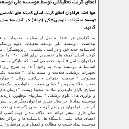
اعطای گرنت تحقیقاتی توسط موسسه ملی توسعه
هوا فضا: فراخوان اعطای گرنت اصلی کمیته های تخصص
توسعه تحقیقات علوم پزشکی (نیماد) در آبان ماه سال
گردید.
به گزارش هوا فضا به نقل از معاونت تحقیقات و ف
بهداشت، موسسه ملی توسعه تحقیقات علوم پزشکی (ن
اساسنامه جدید خود و در امتداد پشتیبانی از پژوهشگران ف
گرنت اصلی کمیته های
فراخوان شامل ۹ کمیته تخصصی است که بتازگی ب
اساسنامه موسسه نیماد به وجود آمده به شرح زیر ا
تجهیزات پزشکی، سلامت و امنیت غذایی * سلامت الکت
مصنوعی * سلامت اجتماعی - سلامت روانی * بیماریها
صعب العلاج و مزمن * جوانی جمعیت، خانواده و سبک زن
سوانح، بلایای طبیعی و سلامت محیط زیست * درمان های 
و نوآوری های علوم پزشکی * بیماریهای نوظهور، بازپدی
موسسه نیماد تا آخر سال چندین فراخوان دیگر نیز در نظ
آذر ماه، فراخوان چهاردهم گرنت اصلی (کمیته های تخص
اعضای هیات علمی دانشگاه ها، دانشکده ها و مراکز تح
موسسه نیماد نسبت به مطالعه و تکمیل فرم مرتبط و ارسال آن حداکثر تا تاریخ ۳۰ آب