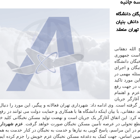
سه جانبه
گان دانشگاه
دانش بنیان
تهران منعقد
الله دهقانی
ریاست جمهوری
بگان دانشگاه
گان و اجرای
سئله مهمی در
ن مورد تاکید
ت در جهت رفع
عزم و اهتمام
غازگر جریان
گرفته است. وی ادامه داد: شهرداری تهران فعالانه و پیگیر، این مورد را دنبال
د. دهقانی، با بیان اینکه دانشگاه ها با همکاری و حمایت دولت می توانند در رفع 
 کرد: این اتفاق آغازگر یک جریان است و نهضت تولید مسکن نخبگانی کلید خو
طور قطع تحولی در عرصه تأمین مسکن نخبگان صورت خواهد گرفت.
عزم شهرداری
 در این مراسم، پاسخ گویی به نیازها و خدمت به نخبگان در کنار خدمت به هم
ر همین اساس، جهت کمک به دغدغه مسکن نخبگان عزم خویش را جزم کرده ایم.