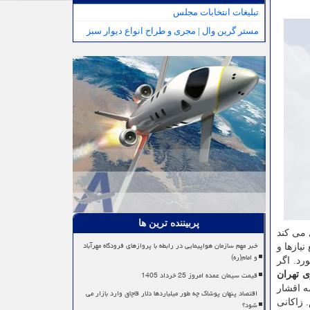
تبلیغات انتخابات مجلس
مستر گرین وال | مجری و طراح انواع دیوار سبز
پربیننده ترین ها
 می کند
خبر مهم سازمان هواپیمایی در رابطه با پروازهای فرودگاه مهرآباد
نیازها و
و امام(ره)
رد. اگر
قیمت سیمان عمده امروز 25 خرداد 1405
 تهران
ه اقشار
اقتصاد پنهان پوشاک چه طور میلیاردها دلار قاچاق وارد بازار می
 زاکانی
شود؟