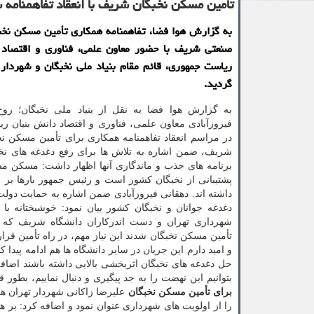
تأمین مسکن نخبگان شریف با انعقاد تفاهمنامه 
به گزارش هوا فضا، تفاهمنامه همکاری تأمین مسکن نخب
صنعتی شریف با حضور معاون علمی، فناوری و اقتصاد 
ریاست جمهوری، قائم مقام بنیاد ملی نخبگان و شهردار 
گردید.
به گزارش هوا فضا به نقل از بنیاد ملی نخبگان؛ روح 
فیروزآبادی معاون علمی، فناوری و اقتصاد دانش بنیان 
در مراسم انعقاد تفاهمنامه همکاری برای تأمین مسکن نخ
شریف، ضمن اشاره به تلاش ها برای رفع دغدغه های نخب
برنامه های جذب و ماندگاری آنها اظهار داشت: مسکن م
پشتیبانی از نخبگان کشور است و رئیس جمهور بارها بر ای
داشته اند. دهقانی فیروزآبادی ضمن اشاره به حمایت دول
دغدغه جوانان و نخبگان کشور بیان نمود: خوشبختانه با 
شهرداری تهران و دست اندرکاران دانشگاه شریف که آ
تأمین مسکن نخبگان شدند این نیاز مهم، در راه تأمین قرار 
و امید دارم این جریان در سایر دانشگاه ها هم ادامه پیدا کن
حل دغدغه های نخبگان اثربخشی بالایی داشته باشند اضافه
بتوانیم این نهضت را به جد پیگیری و دنبال نماییم، ب
برای تأمین مسکن نخبگان
علیرضا زاکانی شهردار تهران هم
را از اولویت های شهرداری عنوان نمود و اضافه کرد: ب