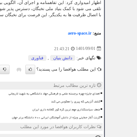
اظهار امیدواری کرد: این تفاهمنامه و اجرای آن، الگویی
تلقی می شود با کمک بنیاد ملی نخبگان، دسترس پذیر شود. 
با اتصال ظرفیت ها به یکدیگر، این فرصت برای نخبگان سای
منبع:
aero-space.ir
1401/09/01
21:43:21
تگهای خبر:
دانش بنیان
,
فناوری
این مطلب هوافضا را می پسندید؟
(0)
تازه ترین مطالب مرتبط
اهدای جایزه چهره برجسته علمی و فرهنگی جهاد دانشگاهی به شهید لاریجانی
کشف آنزیمی که پیری را معکوس می کند
ضعف سیاستگذاری مهم ترین گره کور گلخانه داری ایران
گرنت آغاز حمایتی ویژه از دانش آموختگان ایرانی ۲۰۰ دانشگاه برتر جهان
نظرات کاربران هوافضا در مورد این مطلب