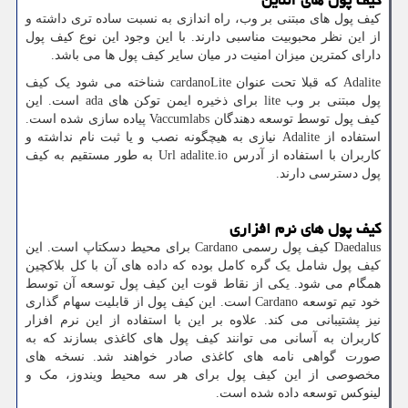
کیف پول های آنلاین
کیف پول های مبتنی بر وب، راه اندازی به نسبت ساده تری داشته و
از این نظر محبوبیت مناسبی دارند. با این وجود این نوع کیف پول
دارای کمترین میزان امنیت در میان سایر کیف پول ها می باشد.
Adalite
که قبلا تحت عنوان
cardanoLite
شناخته می شود یک کیف
پول مبتنی بر وب
lite
برای ذخیره ایمن توکن های
ada
است. این
کیف پول توسط توسعه دهندگان
Vaccumlabs
پیاده سازی شده است.
استفاده از
Adalite
نیازی به هیچگونه نصب و یا ثبت نام نداشته و
کاربران با استفاده از آدرس
Url adalite.io
به طور مستقیم به کیف
پول دسترسی دارند.
کیف پول های نرم افزاری
Daedalus
کیف پول رسمی
Cardano
برای محیط دسکتاپ است. این
کیف پول شامل یک گره کامل بوده که داده های آن با کل بلاکچین
همگام می شود. یکی از نقاط قوت این کیف پول توسعه آن توسط
خود تیم توسعه
Cardano
است. این کیف پول از قابلیت سهام گذاری
نیز پشتیبانی می کند. علاوه بر این با استفاده از این نرم افزار
کاربران به آسانی می توانند کیف پول های کاغذی بسازند که به
صورت گواهی نامه های کاغذی صادر خواهند شد. نسخه های
مخصوصی از این کیف پول برای هر سه محیط ویندوز، مک و
لینوکس توسعه داده شده است.