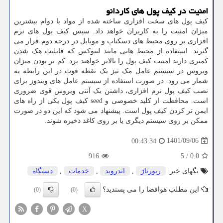
امنیت در کیف پول های کاردانو
کیف پول های سخت افزاری ساخته شده از مواد با دوام بیشترین
میزان امنیت را به کاربران خواهد داد. سپس کیف پول های نرم
افزاری بر روی محیط های دسکتاپ و موبایل در درجه دوم قرار می
گیرند. استفاده از محیط هایی مانند لینوکس که قابلیت هک شدن
کمتری دارند امنیت کیف پول را بالاتر خواهند برد. کم تر بودن میزان
ویروس در سیستم عامل مک نیز یک نقطه قوت در این رابطه به
شمار می رود. در صورت استفاده از سیستم عامل های ویندوز برای
نصب کیف پول نرم افزاری، داشتن یک آنتی ویروس قوی ضروری
است. محافظت از کلید خصوصی و
seed
کیف پول یکی از راه های
ایمن تر کردن کیف پول است. پیشنهاد می شود که این دو در صورت
ممکن بر روی سیستم دیگری یا بر روی کاغذ ذخیره شوند.
1401/09/06
00:43:34
916
5
/
0.0
تگهای خبر:
رپورتاژ
,
اندروید
,
خدمات
,
دستگاه
این مطلب هوافضا را می پسندید؟
(0)
(0)
X