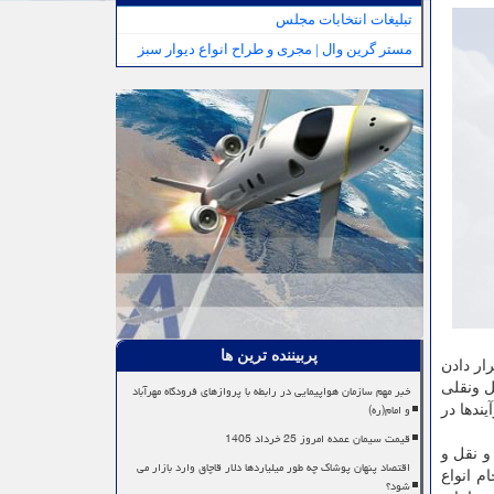
تبلیغات انتخابات مجلس
مستر گرین وال | مجری و طراح انواع دیوار سبز
پربیننده ترین ها
ار دادن
ل ونقلی
خبر مهم سازمان هواپیمایی در رابطه با پروازهای فرودگاه مهرآباد
و امام(ره)
ندها در
قیمت سیمان عمده امروز 25 خرداد 1405
و نقل و
اقتصاد پنهان پوشاک چه طور میلیاردها دلار قاچاق وارد بازار می
م انواع
شود؟