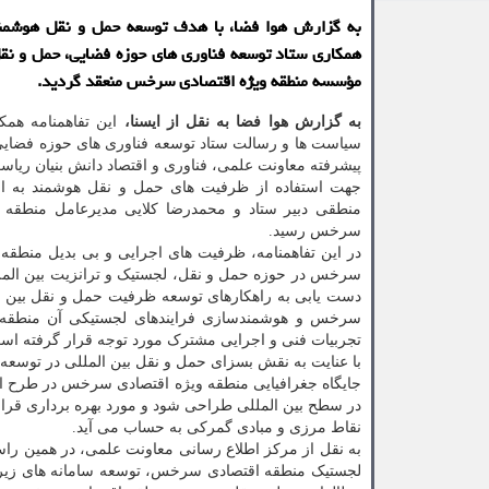
به گزارش هوا فضا، با هدف توسعه حمل و نقل هوشمند
همکاری ستاد توسعه فناوری های حوزه فضایی، حمل و نق
مؤسسه منطقه ویژه اقتصادی سرخس منعقد گردید.
به گزارش هوا فضا به نقل از ایسنا،
این تفاهمنامه هم
سیاست ها و رسالت ستاد توسعه فناوری های حوزه فضایی
پیشرفته معاونت علمی، فناوری و اقتصاد دانش بنیان ریا
جهت استفاده از ظرفیت های حمل و نقل هوشمند به ا
منطقی دبیر ستاد و محمدرضا کلایی مدیرعامل منطقه و
سرخس رسید.
در این تفاهمنامه، ظرفیت های اجرایی و بی بدیل منطقه 
سرخس در حوزه حمل و نقل، لجستیک و ترانزیت بین المل
دست یابی به راهکارهای توسعه ظرفیت حمل و نقل بین ا
سرخس و هوشمندسازی فرایندهای لجستیکی آن منطقه و
تجربیات فنی و اجرایی مشترک مورد توجه قرار گرفته اس
با عنایت به نقش بسزای حمل و نقل بین المللی در توسعه 
جایگاه جغرافیایی منطقه ویژه اقتصادی سرخس در طرح ابت
در سطح بین المللی طراحی شود و مورد بهره برداری قرار گ
نقاط مرزی و مبادی گمرکی به حساب می آید.
به نقل از مرکز اطلاع رسانی معاونت علمی، در همین راس
لجستیک منطقه اقتصادی سرخس، توسعه سامانه های زیرسا