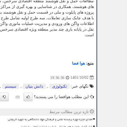
مطالعات حمل و نقل هوشمند منطقه اقتصادی سرخس، همکار
های هوشمند، همکاری در شناسایی و بهره گیری از مراکز
پروژه های پایلوت و ملی در قسمت حمل و نقل هوشمند به
با هدف چابک سازی تعاملات، سه طرح اولیه شامل طرح ن
اطلاعات واگن های ورودی و مدیریت عملیات مانوری واگن 
نقل در پایانه باری چند مدیر منطقه ویژه اقتصادی سرخس
است.
منبع:
هوا فضا
1401/10/02
19:36:36
تگهای خبر:
تكنولوژی
,
دانش بنیان
,
سیستم
,
این مطلب هوافضا را می پسندید؟
(0)
تازه ترین مطالب مرتبط
اهدای جایزه چهره برجسته علمی و فرهنگی جهاد دانشگاهی به شهید لاریجانی
بازار کشش خودرو های وارداتی ۵ تا ۱۰ میلیارد تومانی را ندارد