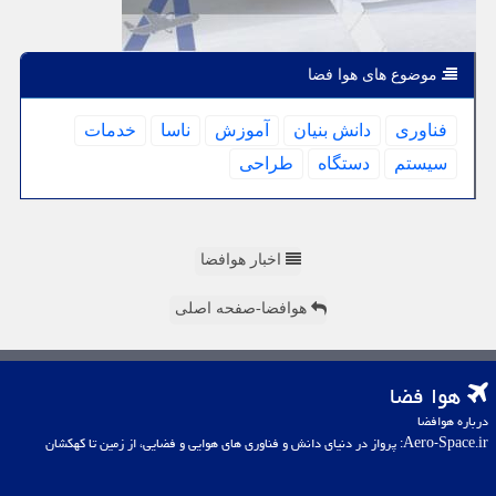
موضوع های هوا فضا
فناوری
دانش بنیان
آموزش
ناسا
خدمات
سیستم
دستگاه
طراحی
اخبار هوافضا
هوافضا-صفحه اصلی
هوا فضا
درباره هوافضا
Aero-Space.ir: پرواز در دنیای دانش و فناوری های هوایی و فضایی، از زمین تا کهکشان