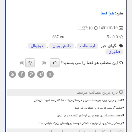
منبع:
هوا فضا
1401/10/10
11:27:10
667
5
/
0.0
تگهای خبر:
ارتباطات
,
دانش بنیان
,
دیجیتال
,
فناوری
این مطلب هوافضا را می پسندید؟
(0)
(0)
X
تازه ترین مطالب مرتبط
اهدای جایزه چهره برجسته علمی و فرهنگی جهاد دانشگاهی به شهید لاریجانی
کشف آنزیمی که پیری را معکوس می کند
ضعف سیاستگذاری مهم ترین گره کور گلخانه داری ایران
راهکار پیشگیری از مهاجرت نخبگان توسعه پروژه های بزرگ مقیاس است