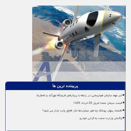
پربیننده ترین ها
خبر مهم سازمان هواپیمایی در رابطه با پروازهای فرودگاه مهرآباد و امام(ره)
قیمت سیمان عمده امروز 25 خرداد 1405
اقتصاد پنهان پوشاک چه طور میلیاردها دلار قاچاق وارد بازار می شود؟
واکنش وزارت صمت به گرانی خودرو