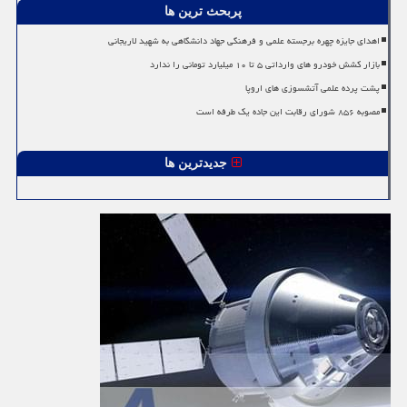
پربحث ترین ها
اهدای جایزه چهره برجسته علمی و فرهنگی جهاد دانشگاهی به شهید لاریجانی
بازار کشش خودرو های وارداتی ۵ تا ۱۰ میلیارد تومانی را ندارد
پشت پرده علمی آتشسوزی های اروپا
مصوبه ۸۵۶ شورای رقابت این جاده یک طرفه است
جدیدترین ها