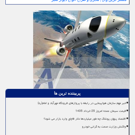
پربیننده ترین ها
خبر مهم سازمان هواپیمایی در رابطه با پروازهای فرودگاه مهرآباد و امام(ره)
قیمت سیمان عمده امروز 25 خرداد 1405
اقتصاد پنهان پوشاک چه طور میلیاردها دلار قاچاق وارد بازار می شود؟
واکنش وزارت صمت به گرانی خودرو