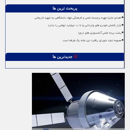
پربحث ترین ها
اهدای جایزه چهره برجسته علمی و فرهنگی جهاد دانشگاهی به شهید لاریجانی
بازار کشش خودرو های وارداتی ۵ تا ۱۰ میلیارد تومانی را ندارد
پشت پرده علمی آتشسوزی های اروپا
مصوبه ۸۵۶ شورای رقابت این جاده یک طرفه است
جدیدترین ها