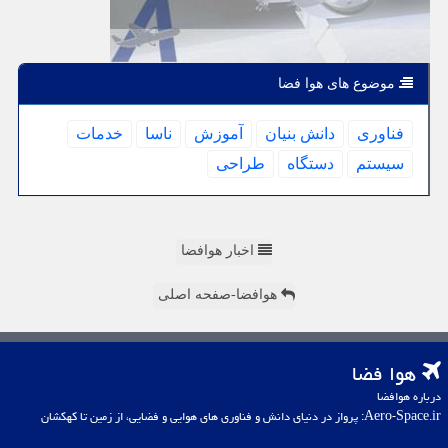
موضوع های هوا فضا
فناوری
دانش بنیان
آموزش
ناسا
خدمات
سیستم
دستگاه
طراحی
اخبار هوافضا
هوافضا-صفحه اصلی
هوا فضا
درباره هوافضا
Aero-Space.ir: پرواز در دنیای دانش و فناوری های هوایی و فضایی، از زمین تا کهکشان