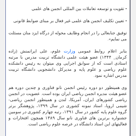
• تقویت و توسعه تعاملات بین المللی انجمن های علمی
• تعیین تکلیف انجمن های علمی غیر فعال بر مبنای ضوابط قانونی
توفیق جنابعالی را در انجام وظایف محوله از درگاه ایزد منان مسئلت
می نمایم».
بنابر اعلام روابط عمومی
وزارت
علوم، علی ایرانمنش (زاده
کرمان_ ۱۳۴۴) عضو هیئت علمی دانشگاه تربیت مدرس با مرتبه
استادی است که از سوابق اجرایی وی میتوان به رئیس دانشکده
علوم ریاضی و علوم پایه و مدیرکل دانشجویی دانشگاه تربیت
مدرس اشاره نمود.
وی همینطور دو دوره رئیس انجمن نانو فناوری و چندین دوره هم
عضو هیئت مدیره انجمن ریاضی ایران بوده است. عضویت در انجمن
ریاضی کشورهای ایران، آمریکا، لندن و همینطور انجمن ریاضی-
شیمی اروپا، استاد نمونه کشوری در سال ۱۳۹۹، پژوهشگر برتر
گروه علوم پایه کشور در سال ۱۳۹۱، رتبه چهارم کشوری در سومین
جشنواره برترین های فناوری نانو سال ۱۳۸۹ همچون افتخارات و
فعالیتهای این استاد دانشگاه در عرصه علوم ریاضی است.