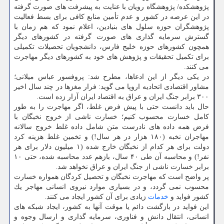
پژوهشكده/ پژوهشگاه رویان با عنایت به پیشرفت های صورت گرفته
در این عرصه در كشور و عدم تأمین منابع كافی برای بسط فعالیت
پژوهشگران حوزه سلول های بنیادین، اعلام نمود كه هم زمان با
گسترش سرمایه گذاری های صورت گرفته در كشورهای دیگر
همچون كشورهای حوزه خلیج فارس، دانشجویان تحصیلات تكمیلی
برای تكمیل تحقیقات و پژوهش های خود به كشورهای دیگر مهاجرت
می كنند.
در یكی دیگر از این ادعاها، مطرح شد: پروفسور عباس میلانی؛
مشاور اقتصادی اتحادیه اروپا می گوید: فرار مغزها در چند سال اخیر
۳۰۰ برابر جنگ ایران و عراق به اقتصاد ایران آزار زده است.
حال باید دانست حتی با پیش فرض غلط، اگر مهاجرت را به‎ طور
كامل خسارت محسوب كنیم؛ خسارت ناشی از خروج نخبگان با
فرض همه داده های نادرست متن شامل داده غلط خروج سالانه
مهاجران نخبه (۱۸۰ هزار در هر سال!) و تخمین غلط هزینه كرد
دولت برای هر كدام از نخبگان خارج شده (۱ میلیون دلار برای هر
نفر!) و محاسبه آن طی ۴۰ سال، بازهم عدد محاسبه شده، حتی ۱۰
برابر خسارت ناشی از جنگ ایران و عراق نخواهد شد.
پر واضح است كه مهاجرت نخبگان و تحصیل كردگان همواره خسارت
محسوب نمی گردد، و در بسیاری موارد نیروی انسانی مهاجر یك
كشور فواید و
خدمات
زیادی برای آن كشور ایجاد می كنند.
این فواید در بازگشت دائم یا موقت آنها به كشور، ایجاد شبكه های
انسانی، انتقال دانش و فناوری، سرمایه گذاری و ارسال وجوه و