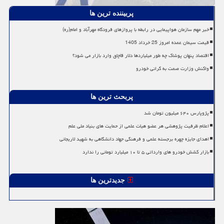
پربیننده ترین ها
خبر مهم سازمان هواپیمایی در رابطه با پروازهای فرودگاه مهرآباد و امام(ره)
قیمت سیمان عمده امروز 25 خرداد 1405
اقتصاد پنهان پوشاک چه طور میلیاردها دلار قاچاق وارد بازار می شود؟
واکنش وزارت صمت به گرانی خودرو
پربحث ترین ها
پژوپارس ۶۴۰ میلیون تومان شد
اعلام ظرفیت پژوهشی هر عضو هیات علمی از حمایت های بنیاد ملی علم
اهدای جایزه چهره برجسته علمی و فرهنگی جهاد دانشگاهی به شهید لاریجانی
بازار کشش خودرو های وارداتی ۵ تا ۱۰ میلیارد تومانی را ندارد
جدیدترین ها