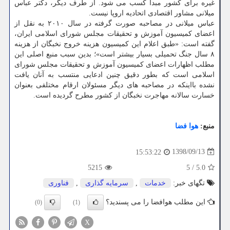
غیره برای كشور مبدأ كسب می شود. از طرف دیگر، دكتر عباس
میلانی مشاور اقتصادی اتحادیه اروپا نیست.
عباس میلانی در مصاحبه صورت گرفته در سال ۲۰۱۰ به نقل از
اعضای كمیسیون آموزش و تحقیقات مجلس شورای اسلامی ایران،
گفته است: «طبق اعلام این كمیسیون هزینه خروج نخبگان از هزینه
۸ سال جنگ تحمیلی بسیار بیشتر است»؛ بدین سبب منبع اصلی این
مطلب اظهارات اعضای كمیسیون آموزش و تحقیقات مجلس شورای
اسلامی است كه بطور دقیق چنین ادعایی منتسب به آنان یافت
نشده بااینكه در مصاحبه های دیگر مسئولان ارقام مختلفی بعنوان
خسارت سالانه مهاجرت نخبگان از كشور مطرح گردیده است.
منبع:
هوا فضا
1398/09/13
15:53:22
5215
5
/
5.0
تگهای خبر:
خدمات
,
سرمایه گذاری
,
فناوری
این مطلب هوافضا را می پسندید؟
(0)
(1)
X