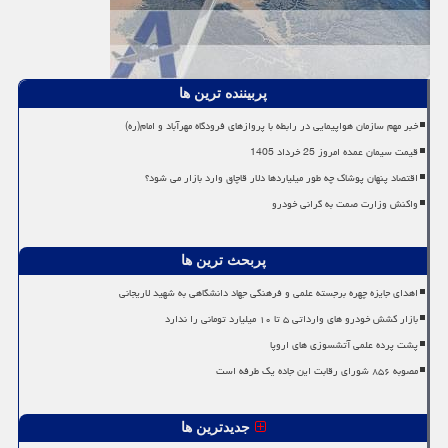
پربیننده ترین ها
خبر مهم سازمان هواپیمایی در رابطه با پروازهای فرودگاه مهرآباد و امام(ره)
قیمت سیمان عمده امروز 25 خرداد 1405
اقتصاد پنهان پوشاک چه طور میلیاردها دلار قاچاق وارد بازار می شود؟
واکنش وزارت صمت به گرانی خودرو
پربحث ترین ها
اهدای جایزه چهره برجسته علمی و فرهنگی جهاد دانشگاهی به شهید لاریجانی
بازار کشش خودرو های وارداتی ۵ تا ۱۰ میلیارد تومانی را ندارد
پشت پرده علمی آتشسوزی های اروپا
مصوبه ۸۵۶ شورای رقابت این جاده یک طرفه است
جدیدترین ها