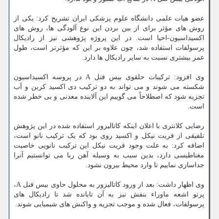
عضو هیات علمی دانشگاه علوم پزشکی ایران تشریح کرد: یکی از
روش های مؤثر برای از بین بردن این نوع آلودگی ها، روش های
اکسیداسیون-احیا است. در این پروژه پژوهشی نیز از رادیکال
پرسولفات استفاده شد، چون علاوه بر این که مؤثرتر است، طول
عمر بیشتری نسبت به سایر رادیکال ها دارد.
وی افزود: ترکیبات حلقوی بیس فنل A در پروسه اکسیداسیون
شکسته می شوند و می تواند به دو ترکیب دی اکسید کربن و آب
تجزیه شود که اصطلاحاً می گوییم این آلاینده معدنی و بی خطر شده
است.
رضایی کلانتری با اعلان اینکه کاتالیزور استفاده شده در این پژوهش
تلفیقی از فریت نیکل و اکسید روی بود که یک ترکیب نانو است،
اضافه کرد: به علت وجود فریت نیکل این ترکیب نانویی خاصیت
مغناطیسی دارد، بدین سبب به وسیله آهن ربا می توانستیم آنرا
جداسازی نماییم تا وارد محیط بیرون نشود.
وی اظهار داشت: بعد از ورود کاتالیزور به محلول حاوی بیس فنل A،
پرتو اشعه ماوراء بنفش نیز به آن تابانده شد تا رادیکال های
پرسولفات، فعال شده و موجب تجزیه و واکنش های شیمیایی شوند.