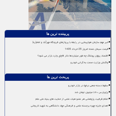
پربیننده ترین ها
خبر مهم سازمان هواپیمایی در رابطه با پروازهای فرودگاه مهرآباد و امام(ره)
قیمت سیمان عمده امروز 25 خرداد 1405
اقتصاد پنهان پوشاک چه طور میلیاردها دلار قاچاق وارد بازار می شود؟
واکنش وزارت صمت به گرانی خودرو
پربحث ترین ها
سقوط دسته جمعی نرخها در بازار خودرو
پژوپارس ۶۴۰ میلیون تومان شد
اعلام ظرفیت پژوهشی هر عضو هیات علمی از حمایت های بنیاد ملی علم
اهدای جایزه چهره برجسته علمی و فرهنگی جهاد دانشگاهی به شهید لاریجانی