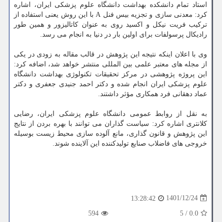
استاد تمام دانشکده بهداشت دانشگاه علوم پزشکی ایران، اشاره
کرد: معدنی سازی و تجزیه بیس فنل A با این روش یعنی استفاده از
ترکیب فریت نیکل و اکسید روی به عنوان کاتالیزور و همین طور
رادیکال پرسولفات برای اولین بار در دنیا به انجام می رسد.
وی با اعلان اینکه نتیجه این پژوهش در قالب مقاله به زودی در یکی
از مجله های معتبر علمی بین المللی منتشر خواهد شد، اضافه کرد:
این پروژه پژوهشی در مرکز تحقیقات تکنولوژی بهداشت دانشگاه
علوم پزشکی ایران انجام شده و دکتر احمد جنیدی جعفری و دکتر
عماد دهقانی فرد همکاری مؤثر داشتند.
به نقل از روابط عمومی دانشگاه علوم پزشکی ایران، رضایی
کلانتری اشاره کرد: سیاست گذاران می توانند با بهره بردن از نتایج
این پژوهش و قانون گذاری، مانع آلوده سازی محیط زیست بوسیله
خروجی های فاضلاب صنایع تولیدکننده این آلاینده شوند.
1401/12/24
13:28:42
594
5
/
0.0