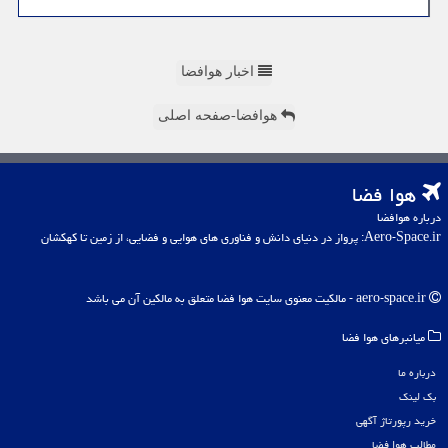
اخبار هوافضا
هوافضا-صفحه اصلی
هوا فضا
درباره هوافضا
Aero-Space.ir: پرواز در دنیای دانش و فناوری های هوایی و فضایی، از زمین تا کهکشان
aero-space.ir - مالکیت معنوی سایت هوا فضا متعلق به مالکین آن می باشد
میانبرهای هوا فضا
درباره ما
بک لینک
خرید رپورتاژ آگهی
مطالب هوا فضا