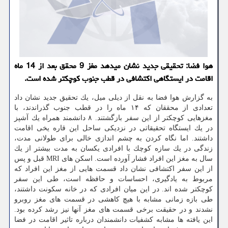
هوا فضا: تحقیقی جدید نشان میدهد مغز 9 محقق بعد از 14 ماه
اقامت در ایستگاهی اكتشافی در قطب جنوب كوچكتر شده است.
به گزارش هوا فضا به نقل از دیلی میل، یك تحقیق جدید نشان داد
تعدادی از محققان كه ۱۴ ماه را در قطب جنوب گذراندند، با
مغزهایی كوچكتر از این سفر بازگشتند. ۸ دانشمند همراه یك آشپز
در یك ایستگاه تحقیقاتی در نزدیكی ساحل این قاره یخی اقامت
داشتند. اما نگاه كردن به چشم اندازی خالی برای طولانی مدت،
زندگی در یك سازه كوچك با افرادی یكسان به مدت بیشتر از یك
سال به مغز این افراد فشار آورده است. اسكن های MRI قبل و پس
از این سفر اكتشافی نشان داد قسمت هایی از مغز این افراد كه
مربوط به یادگیری، احساسات و حافظه است، طی این سفر
كوچكتر شده اند. در این میان افرادی كه در خانه سكونت داشتند،
طی بازه زمانی مشابه با هیچ كاهشی در قسمت های مغز روبرو
نشدند و در حقیقت برخی قسمت های مغز آنها نیز رشد كرده بود.
این یافته ها مشابه كشفیات دانشمندان درباره تاثیر اقامت در فضا