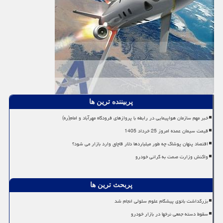
پربیننده ترین ها
خبر مهم سازمان هواپیمایی در رابطه با پروازهای فرودگاه مهرآباد و امام(ره)
قیمت سیمان عمده امروز 25 خرداد 1405
اقتصاد پنهان پوشاک چه طور میلیاردها دلار قاچاق وارد بازار می شود؟
واکنش وزارت صمت به گرانی خودرو
پربحث ترین ها
بزرگداشت بانوی پیشگام علوم سلولی انجام شد
سقوط دسته جمعی نرخها در بازار خودرو