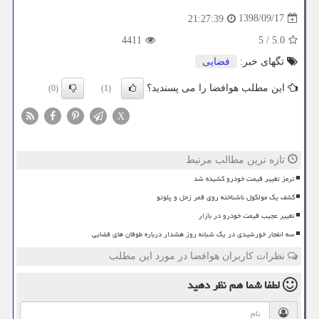
1398/09/17
21:27:39
4411
5
/
5.0
تگهای خبر:
فضایی
این مطلب هوافضا را می پسندید؟
(0)
(1)
X
تازه ترین مطالب مرتبط
ترمز تغییر قیمت خودرو کشیده شد
کشف یک مولکول ناشناخته روی قمر زحل و پلوتو
تغییر عجیب قیمت خودرو در بازار
سه انفجار خورشیدی در یک شبانه روز هشدار درباره طوفان های فضایی
نظرات کاربران هوافضا در مورد این مطلب
لطفا شما هم
نظر دهید