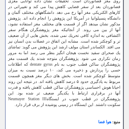
روی مغز فضانوردان است. تحقیقات نشان داده توانایی مغزی
فضانوردان بعد از سفر فضایی كاهش پیدا می كند و تغییراتی در
كارهای الكتریكی مغز آنها رخ می دهد. دانشگاههای مختلف آلمان و
دانشگاه پنسیلوانیا در آمریكا این پژوهش را انجام داده اند. پژوهش
مذكور نشان میدهد اگر از قسمت های مختلف مغز استفاده نشود،
آنها از بین می روند. از آنجائیكه مغز پژوهشگران هنگام سفر
اكتشافی به اندازه كافی تحریك نمی شده، بخش هایی از آن ضعیف
تر و كوچكتر شده است. مشابه این اتفاق در عضلات بدن انسان نیز
می افتد. الكساندر استان مولف ارشد این پژوهش می گوید: تماشای
یك صحرای سفید نخست هیجان انگیز بنظر می رسد اما به مرور
زمان تكراری می شود. پژوهشگران متوجه شدند یك قسمت مغز
پژوهشگران ساكن قطب جنوب به نام dentate gyrus كه اطلاعات
حسی را پردازش و ذخیره می كند، ۱۰ درصد نسبت به میزان
متوسط كوچكتر شده است. بخش های دیگر مغز همچون قسمت
مربوط به یادگیری حدود ۵ درصد كاهش یافته اند. در نتیجه این روند
احیانا هوش احساسی پژوهشگران ساكن قطب كاهش یافته و قدرت
آنها در برقراری ارتباط با یكدیگر ضعیف تر شده بود. این
پژوهشگران در قطب جنوب در ایستگاهNeumayer Station III
سكونت داشتند. این ایستگاه در زمینی پوشیده از برف قرار دارد.
منبع:
هوا فضا