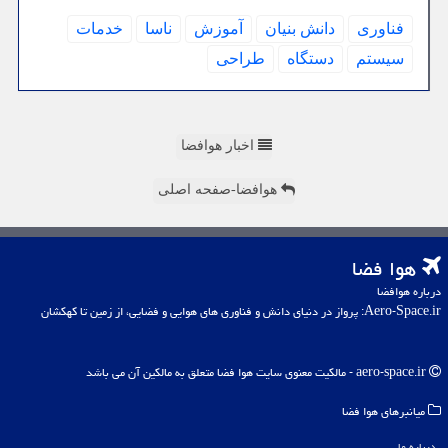
فناوری
دانش بنیان
آموزش
ناسا
خدمات
سیستم
دستگاه
طراحی
اخبار هوافضا
هوافضا-صفحه اصلی
هوا فضا
درباره هوافضا
Aero-Space.ir: پرواز در دنیای دانش و فناوری های هوایی و فضایی، از زمین تا کهکشان
aero-space.ir - مالکیت معنوی سایت هوا فضا متعلق به مالکین آن می باشد
میانبرهای هوا فضا
درباره ما