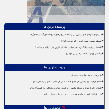
پربیننده ترین ها
خبر مهم سازمان هواپیمایی در رابطه با پروازهای فرودگاه مهرآباد و امام(ره)
قیمت سیمان عمده امروز 25 خرداد 1405
اقتصاد پنهان پوشاک چه طور میلیاردها دلار قاچاق وارد بازار می شود؟
واکنش وزارت صمت به گرانی خودرو
پربحث ترین ها
پژوپارس ۶۴۰ میلیون تومان شد
اعلام ظرفیت پژوهشی هر عضو هیات علمی از حمایت های بنیاد ملی علم
اهدای جایزه چهره برجسته علمی و فرهنگی جهاد دانشگاهی به شهید لاریجانی
بازار کشش خودرو های وارداتی ۵ تا ۱۰ میلیارد تومانی را ندارد
جدیدترین ها