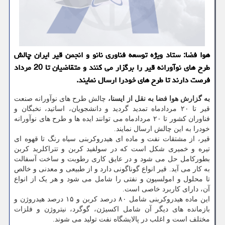
هوا فضا: ستاد ویژه توسعه فناوری نانو و انجمن قیر ایران چالش
طرح های نوآورانه قیر را برگزار می کنند و متقاضیان تا 20 مرداد
فرصت دارند تا طرح های خودرا ارسال نمایند.
به گزارش هوا فضا به نقل از ایسنا،
چالش طرح های نوآورانه صنعت
قیر تا ۲۰ مردادماه تمدید گردید و دانشجویان، اساتید، نخبگان و
فناوران کشور تا ۲۰ مردادماه می توانند ایده ها و طرح های نوآورانه
خودرا به این چالش ارسال نمایند.
قیر، از مشتقات نفت و ماده ای هیدروکربنی سیاه رنگ تا قهوه ای
تیره و خمیری شکل است که در سولفید کربن و تتراکلرید کربن
بطورکامل حل می شود و در عایق کاری رطوبت و ساخت آسفالت
به کار می آید. قیر انواع گوناگونی دارد و از طبیعی و معدنی و خالص
تا محلول و امولسیون و نفتی را شامل می شود و هر یک از انواع
آن، دارای کاربرد خاصی است.
این ماده هیدروکربنی شامل ۸۰ درصد کربن و ۱۵ درصد هیدروژن و
بازمانده های دیگر آن شامل اکسیژن، گوگرد، نیتروژن و فلزات
مختلف است و اغلب در پالایشگاه نفت تولید می شوند.