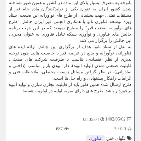
باتوجه به مصرف بسیار بالای این ماده در کشور و همین طور شناخته
شدن کشور ایران به عنوان یکی از تولیدکنندگان ماده خام قیر از
مشتقات نفتی، جهت پشتیبانی از طرح های نوآورانه این صنعت، ستاد
ویژه توسعه فناوری نانو با همکاری انجمن قیر ایران چالش "طرح
های نوآورانه صنعت قیر" را مطرح نمودند که در این جهت برنامه
چالش های فناوری و نوآوری شبکه تبادل فناوری به عنوان مجری،
این چالش را برگزار می کنند.
به نقل از ستاد نانو، هدف از برگزاری این چالش ارائه ایده های
فناورانه، نوآورانه و بدیع در عرصه قیر با خاصیت هایی چون توجیه
پذیری از نظر اقتصادی، تناسب با ظرفیت شرکت های صنعتی،
قابلیت صنعتی شدن (تولید انبوه)، دارا بودن بازار مناسب (داخلی و
صادراتی)، در نظر گرفتن مسائل زیست محیطی، ملاحظات فنی و
الزامات راهکار پیشنهادی و راه حل ها است.
طرح ارسال شده همین طور باید از قابلیت تجاری سازی و تولید انبوه
برخوردار باشد. طرح های دارای نمونه اولیه در اولویت هستند.
1402/05/02
08:35:04
687
5
/
0.0
تگهای خبر:
فناوری