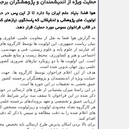
حمایت ویژه از اندیشمندان و پژوهشگران برجسته کشور د
هوا فضا: بنیاد علم ایران بنا دارد تا از این پس در د
اولویت های پژوهشی و تحقیقاتی که پاسخگوی نیازهای کش
در قالب فراخوان عمومی مورد حمایت قرار دهد.
به گزارش هوا فضا به نقل از معاونت علمی، فناوری و 
بنیان ریاست جمهوری، این اولویت ها توسط کارگروه های
که عبارتند از علوم پایه و علوم زیستی، فنی و مهندسی، 
اجتماعی و هنر و کشاورزی، محیط زیست و منابع طبیعی 
است. این اولویت ها با دو رویکرد نیازهای ضروری کشور
علمی روز جهان تدوین شده است.
هدف از این اعلام فراخوان توسط کارگروه ها، جهت
حمایت ویژه از اندیشمندان و پژوهشگران برجسته کشور بر
عمق بخشی به تحقیقات در این حوزه ها است.
در این راستا میزان پشتیبانی از طرح های ارسالی در حوز
ذکر شده در این فراخوان تا سقف سه برابر شرایط عاد
ارزیابی عمیق و تخصصی و تعهد بروندادهای برجسته علمی 
هر کارگروه تعداد محدودی اولویت و زیراولویت مشخص ک
های اعلام شده را به دقت مطالعه و سپس با ذکر کد دقیق فراخوان نسبت 
اقدام کنند.
برای بالا بردن امکان پذیرش طرح ارسالی باید تخصص مج