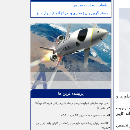
تبلیغات انتخابات مجلس
مستر گرین وال | مجری و طراح انواع دیوار سبز
پربیننده ترین ها
اوری و
خبر مهم سازمان هواپیمایی در رابطه با پروازهای فرودگاه مهرآباد
و امام(ره)
اولویت
ه کایپر
قیمت سیمان عمده امروز 25 خرداد 1405
اقتصاد پنهان پوشاک چه طور میلیاردها دلار قاچاق وارد بازار می
از تخصص
شود؟