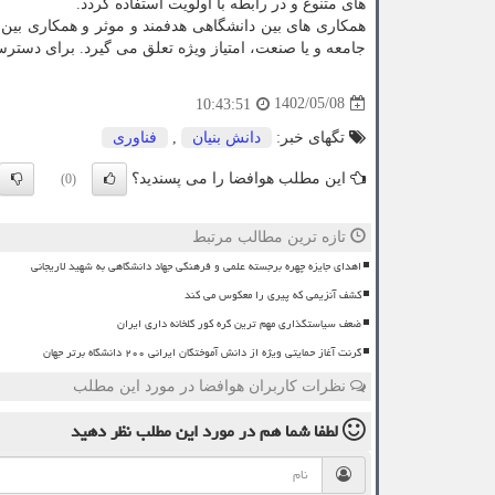
های متنوع و در رابطه با اولویت استفاده گردد.
همکاری های بین دانشگاهی هدفمند و موثر و همکاری بین 
جامعه و یا صنعت، امتیاز ویژه تعلق می گیرد. برای دسترسی
1402/05/08
10:43:51
تگهای خبر:
دانش بنیان
,
فناوری
این مطلب هوافضا را می پسندید؟
(0)
تازه ترین مطالب مرتبط
اهدای جایزه چهره برجسته علمی و فرهنگی جهاد دانشگاهی به شهید لاریجانی
کشف آنزیمی که پیری را معکوس می کند
ضعف سیاستگذاری مهم ترین گره کور گلخانه داری ایران
گرنت آغاز حمایتی ویژه از دانش آموختگان ایرانی ۲۰۰ دانشگاه برتر جهان
نظرات کاربران هوافضا در مورد این مطلب
لطفا شما هم
در مورد این مطلب
نظر دهید