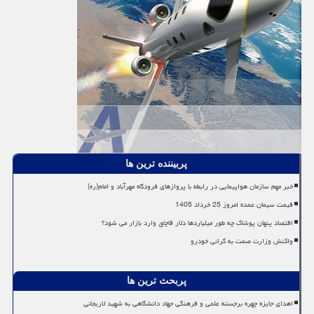
پربیننده ترین ها
خبر مهم سازمان هواپیمایی در رابطه با پروازهای فرودگاه مهرآباد و امام(ره)
قیمت سیمان عمده امروز 25 خرداد 1405
اقتصاد پنهان پوشاک چه طور میلیاردها دلار قاچاق وارد بازار می شود؟
واکنش وزارت صمت به گرانی خودرو
پربحث ترین ها
اهدای جایزه چهره برجسته علمی و فرهنگی جهاد دانشگاهی به شهید لاریجانی