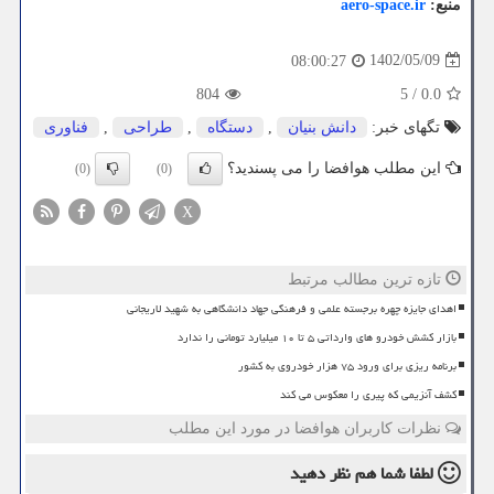
منبع:
aero-space.ir
1402/05/09
08:00:27
804
5
/
0.0
تگهای خبر:
دانش بنیان
,
دستگاه
,
طراحی
,
فناوری
این مطلب هوافضا را می پسندید؟
(0)
(0)
X
تازه ترین مطالب مرتبط
اهدای جایزه چهره برجسته علمی و فرهنگی جهاد دانشگاهی به شهید لاریجانی
بازار کشش خودرو های وارداتی ۵ تا ۱۰ میلیارد تومانی را ندارد
برنامه ریزی برای ورود ۷۵ هزار خودروی به کشور
کشف آنزیمی که پیری را معکوس می کند
نظرات کاربران هوافضا در مورد این مطلب
لطفا شما هم
نظر دهید