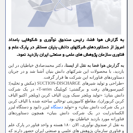
به گزارش هوا فضا، رئیس صندوق نوآوری و شکوفایی بامداد
امروز از دستاوردهای شرکتهای دانش بنیان مستقر در پارک علم و
فناوری سازمان پژوهش های علمی و صنعتی ایران بازدید نمود.
به گزارش هوا فضا به نقل از ایسنا،
دکتر محمدصادق خیاطیان در این
بازدید، با محصولات این شرکتهای دانش بنیان آشنا شد و در جریان
دستاوردهای فناورانه این شرکت ها قرار گرفت.
«طراحی و تولید شیرهای SUCTION-DISCHARGE (مکش و تخلیه)؛
کمپرسورهای رفت و برگشتی؛ کوپلینگ T-series» در یک شرکت
دانش بنیان؛ «تولید ویلچر سبک وزن الیاف کربن (ویلچر اکتیو الیاف
کربن کربوران)، مقاطع کامپوزیتی توخالی ساخته شده با الیاف کربن
در یک شرکت دانش بنیان» و «تولید
دستگاه
لیزر دایود و دستگاه لیزر
الکساندرایت در یک شرکت دانش بنیان» همچون دستاوردهای
فناورانه مورد بازدید خیاطیان بود.
به نقل از صندوق نوآوری، الان ۱۸۰ هسته و واحد فناور در پارک علم
و فناوری سازمان پژوهش های علمی و صنعتی ایران حضور دارند که