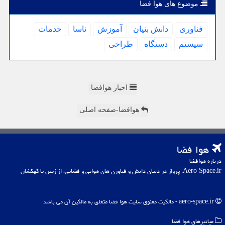
موضوع های هوا فضا
فناوری
دانش بنیان
آموزش
ناسا
خدمات
سیستم
دستگاه
طراحی
اخبار هوافضا
هوافضا-صفحه اصلی
هوا فضا
درباره هوافضا
Aero-Space.ir: پرواز در دنیای دانش و فناوری های هوایی و فضایی، از زمین تا کهکشان
aero-space.ir - مالکیت معنوی سایت هوا فضا متعلق به مالکین آن می باشد
میانبرهای هوا فضا