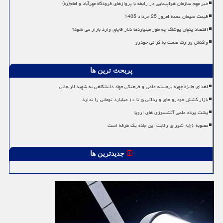
خبر مهم سازمان هواپیمایی در رابطه با پروازهای فرودگاه مهرآباد و امام(ره)
قیمت سیمان عمده امروز 25 خرداد 1405
اقتصاد پنهان پوشاک چه طور میلیاردها دلار قاچاق وارد بازار می شود؟
واکنش وزارت صمت به گرانی خودرو
پربحث ترین ها
اهدای جایزه چهره برجسته علمی و فرهنگی جهاد دانشگاهی به شهید لاریجانی
بازار کشش خودرو های وارداتی ۵ تا ۱۰ میلیارد تومانی را ندارد
پشت پرده علمی آتشسوزی های اروپا
مصوبه ۸۵۶ شورای رقابت این جاده یک طرفه است
جدیدترین ها