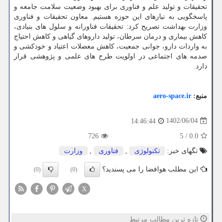
تحقیقات و تولید علم و فناوری برای بهبود وضعیت سلامت جامعه و
پاسخگویی به نیازهای این حوزه هستیم. معاون تحقیقات و فناوری
وزارت بهداشت تصریح کرد: تحقیقات فناورانه و سلول های بنیادی،
کاهش بیماری و درمان سرطان، تولید داروهای گیاهی و کاهش احتیاج
به واردات دارو، جوانی جمعیت، کاهش معضلات اعتیاد و خودکشی و
صدمه های اجتماعی در اولویت طرح های علمی و پژوهشی قرار
دارد.
منبع:
aero-space.ir
1402/06/04
14:46:44
726
5
/
0.0
تگهای خبر:
تكنولوژی
,
فناوری
,
وزارت
این مطلب هوافضا را می پسندید؟
(0)
(0)
X
تازه ترین مطالب مرتبط