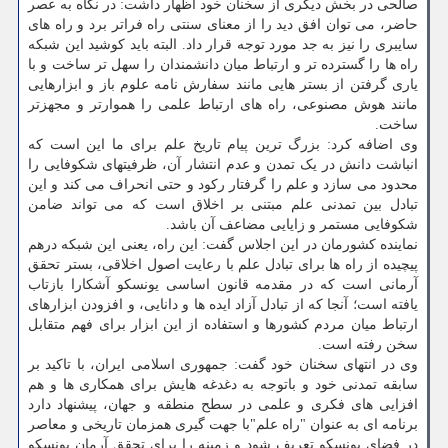
صالحی در بخش دیگری از سخنان خود اظهار داشت: در نگاه به عصر
حاضر، می توان افق دید را از معنای سنتی راه فراتر برد و راه های
سایبری را نیز به جد مورد توجه قرار داد. البته باید کوشید این شبکه
راه ها را گسترده تر و ارتباط میان دانشمندان را سهل تر ساخت و با
یاری گرفتن از بستر هایی مانند سفارش نامه علوم باز و ابزارهایی
مانند هوش مصنوعی، راه های ارتباط علمی را هموارتر و مجهزتر
ساخت.
وی اضافه کرد: بزرگ ترین پیام تاریخ علم برای ما این است که
انباشت دانش در یک تمدن و عدم انتشار آن، ظرفیتهای شکوفایی را
محدود می سازد و علم را گرفتار رکود و حتی انحراف می کند و این
تبادل بین تمدنی علم مبتنی بر اخلاق است که می تواند ضامن
شکوفایی مستمر و زایایی مضاعف آن باشد.
نماینده کشورمان در این اجلاس گفت: این راه، یعنی این شبکه درهم
پیچیده از راه ها برای تبادل علم با رعایت اصول اخلاقی، بستر تحقق
آرمانی است که در مقدمه قانون اساسی یونسکو آشکارا بازتاب
یافته است؛ آنجا که از تبادل آزاد ایده ها و دانایی، و افزودن ابزارهای
ارتباط میان مردم کشورها و استفاده از این ابزار برای فهم متقابل
سخن رفته است.
وی در انتهای سخنان خود گفت: جمهوری اسلامی ایران، با تاکید بر
سابقه تمدنی خود و باتوجه به دغدغه هایش برای همکاری ها و هم
افزایی های فکری و علمی در سطح منطقه و جهان، پیشنهاد دارد
برنامه ای به عنوان "راه علم"با جهت گیری همزمان تاریخی و معاصر
در فضای یونسکو تعریف شود و زمینه را برای تحقق آرمان یونسکو