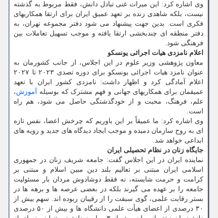
وی اشاره کرد: این میراث غنی تبادل دانش، فقط مربوط به گذشته
نیست، بلکه شاهدی زنده بر تعهد عمیق ایران برای ارتقا همکاریهای
فکری است. بدین جهت پیشنهاد می شود دفتر مجموعه تهران، به
دفتر منطقه ای چندبخشی ارتقا یافته و موجب تسهیل تعاملات بین
فرهنگی شود.
اعلام نامزدی هیات اجرائی یونسکو
معاون پژوهشی وزیر علوم در این اجلاس، از جانب کشورمان به
عنوان نامزد هیات اجرائی یونسکو برای دوره تصدی ۲۰۲۳ تا ۲۰۲۷
اعلام آمادگی کرد و اظهار داشت: نامزدی کشور ایران با تعهد
عمیقمان برای همکاریهای جهانی و فهم مشترک که بوسیله
آموزش
،
علم، فرهنگ، محبت و از خودگذشتگی حاصل می شود، هم راه
است.
وی اشاره کرد: ما عمیقاً بر این باوریم که چرخش اعضا، نفس تازه
ای به روح سازمان دمیده و موجب ایجاد دیدگاه های جدید و رویه های
ابداعی خواهد شد.
جایگاه زنان در نظام تحصیلی ایران
نماینده ایران در این اجلاس گفت: جامعه شریف زنان در جمهوری
اسلامی ایران مبتنی بر تعالیم بلند دین مبین اسلام و مبتنی بر
کرامت و حرمت شایسته، نه فقط دوشادوش مردان بار مسئولیت
جامعه را بر عهده می گیرند بلکه در بعضی عرصه ها و برهه ها در
بستر رقابت علمی، گوی سبقت را از رقیبان ربوده اند. سهم بیش از
۳۰ درصدی از اعضای هیأت علمی دانشگاه ها و بیش از ۵۰ درصدی