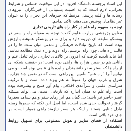
این استاد برجسته دانشگاه افزود: در این موقعیت حساس و شرایط
بحرانی، لازم است که به اهمیت پشتیبانی از خبرنگاران، نیروهای
رسانه ها و کلیه پرسنل مرتبط که خبرهای این بحران را به عنوان
غیر نظامیان پوشش می دهند، تاکید نماییم.
توجه به مفهوم راه علم در کنار راه های تاریخی تجاری
معاون پژوهشی وزارت علوم گفت: توجه به مقوله راه و سفر در
یونسکو سابقه ای دیرینه دارد و برای ما در یونسکو همیشه باارزش
بوده است که تاریخ تبادلات فرهنگی و تمدنی میان ملت ها را در
قالب راه هایی چون راه ابریشم، راه ادویه و راه نمک مطالعه نماییم.
اما نباید نادیده گرفت که افزون بر کالاهای تجاری، برای تبادل علم و
دانایی هم در ضمن هزاره ها، راهی بوده است؛ در حقیقت شبکه ای
از راه ها که بستر سفر دانشمندان و ایده های علمی بوده است و می
توانیم آنرا "راه علم" بنامیم. این راهی است که در ضمن چند هزاره،
شرق و غرب جهان را عمیقاً به هم پیوند داده است و با ترکیب
سرآمدی علمی و سرآمدی اخلاقی، پیام آور صلح و پیشرفت بوده
است راه علم به همان اندازه که تاریخی است، می تواند مسئله
عصر حاضر نیز باشد؛ بی گمان هم ابزارهای سفر و هم بسامد سفرها
گرفتار تحوالت جدی شده است، اما اصل این نکته که سفرها زمینه
تبادل دانایی هستند و اینکه هر سفر نیازمند راهی هموار است، بر
جای خود باقی است.
استفاده از فضای سایبر و هوش مصنوعی برای تسهیل روابط
دانشمندان