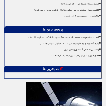
قیمت سیمان عمده امروز 25 خرداد 1405
اقتصاد پنهان پوشاک چه طور میلیاردها دلار قاچاق وارد بازار می شود؟
واکنش وزارت صمت به گرانی خودرو
پربحث ترین ها
اهدای جایزه چهره برجسته علمی و فرهنگی جهاد دانشگاهی به شهید لاریجانی
بازار کشش خودرو های وارداتی ۵ تا ۱۰ میلیارد تومانی را ندارد
پشت پرده علمی آتشسوزی های اروپا
مصوبه ۸۵۶ شورای رقابت این جاده یک طرفه است
جدیدترین ها