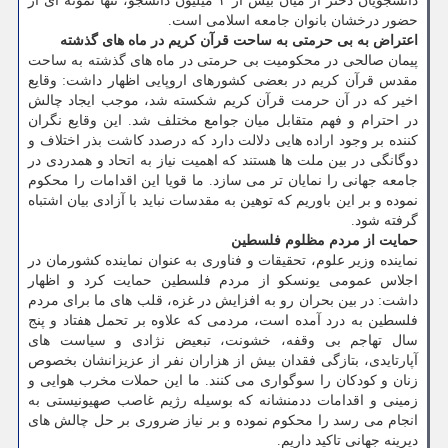
دانشجویان دختر از میان بیش از ۳ میلیون دانشجو، تنها نمونه ای از
حضور درخشان بانوان جامعه اسلامی است.
اعتراض به بی حرمتی به ساحت قرآن کریم در ماه های گذشته
پیمان صالحی در محکومیت بی حرمتی در ماه های گذشته به ساحت
مقدس قرآن کریم در بعضی کشورهای اروپایی اظهار داشت: وقایع
اخیر که در آن حرمت قرآن کریم شکسته شد، موجب ایجاد چالش
در احترام و فهم متقابل میان جوامع مختلف شد. این وقایع نگران
کننده بر وجود اراده هایی دلالت دارد که درصدد کاشت بذر اختلاف و
دوگانگی در بین ملت ها هستند که اهمیت نیاز به اتحاد و همدردی در
جامعه جهانی را نمایان تر می سازد. ما قویا این اقدامات را محکوم
نموده و بر این باوریم که توهین به مقدسات نباید با آزادی بیان اشتباه
گرفته شود.
حمایت از مردم مظلوم فلسطین
نماینده وزیر علوم، تحقیقات و فناوری به عنوان نماینده کشورمان در
اجلاس عمومی یونسکو از مردم فلسطین حمایت کرد و اظهار
داشت: در بین بحران رو به افزایش در غزه، قلب های ما برای مردم
فلسطین به درد آمده است، مردمی که علاوه بر تحمل هفتاد و پنج
سال تهاجم بی وقفه، خشونت، تبعیض نژادی و سیاست های
آپارتایدی، بتازگی فقدان بیش از هزاران نفر از عزیزانشان بخصوص
زنان و کودکان را سوگواری می کنند. ما این حملات مخرب هوایی و
زمینی و اقدامات ددمنشانه که بوسیله رژیم غاصب صهیونیستی به
انجام می رسد را محکوم نموده و بر نیاز ضروری بر حل چالش های
دیرینه جهانی تاکید داریم.