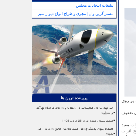
تبلیغات انتخابات مجلس
مستر گرین وال | مجری و طراح انواع دیوار سبز
پربیننده ترین ها
 بر روی
خبر مهم سازمان هواپیمایی در رابطه با پروازهای فرودگاه مهرآباد
و امام(ره)
کی ضعیف
قیمت سیمان عمده امروز 25 خرداد 1405
ات مفید
اقتصاد پنهان پوشاک چه طور میلیاردها دلار قاچاق وارد بازار می
 توضیح اثرات
شود؟