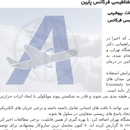
مغناطیسی فرکانس پایین
ات بیوشیمی
طیسی فرکانس
که اخیرا در
هنمایی دکتر
شگاه تهران، و
جام شده، به
یین در درمان
فزایش استفاده
ض میدان های
ار پایین (Extremely low-frequency
electroma) یا به صورت خلاصه ELF-EMF قرار داده است.
 طبقه بندی می شوند و قادر به شکستن پیوند مولکولی یا ایجاد اثرات حرارتی
می توانند با بافت های انسانی تعامل داشته باشند و برخی جریان های الکتری
ایجاد پاسخ های زیستی متفاوتی در سلول ها شوند.
شگاه تهران اضافه کرد: با بهره گیری از همین قابلیت، برخی مطالعات اخیر اثر
ELF-EMF را در درمان سرطان در شرایط in vitro و in vivo گزارش کرده اند. تا کنون محتمل ترین سازوکار پیشنهادی برای