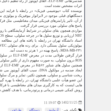
اثرات مشخص نشده است.
نویسنده کتاب «بیوشیمی فیزیک» در رابطه با فرایند ای
دستگاههای قبلی موجود در لابراتوار بیوفیزیک و بیولوژی 
از آن، تاثیر پارامترهای فیزیکی میدان مغناطیسی مثل ف
پاسخ های سلولی مورد بررسی قرار گرفت.
مواردی همچون بقای سلولی در شرایط آزمایشگاهی با رو
NBT ارزیابی و توزیع سلول ها در چرخه سلولی، سطح ROS داخل سلولی و اتوفاژی توسط فلوسایتومتر آنالیز شد.
MDA-MB-۲۳۱، پاسخ بهینه در ۱ هرتز به دست آمد.
ROS درون سلولی، به صورت مفهوم داری از تکثیر سلولی جلوگیری کرد که منجر به تغییرات ریخت شناسی و مرگ سلولی شد.
ایجاد صدمه در مولکول DNA، سبب ا
ریخت شناسی و سلولی، همچون تکثیر، تمایز و مرگ سلول
این عضو هیأت علمی دانشگاه تهران، در رابطه با بهره گ
هایی اینست که به کارگیری میدان های مغناطیسی با فرکا
روش کمکی شیمی درمانی و پرتودرمانی، با هدف کاهش دوز و
1402/11/25
11:19:07
تگهای خبر:
آزمایش
,
دستگاه
,
طراحی