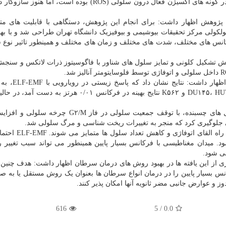
ضدسرطانی ELF-EMF، القای آپوپتوز از راه تنظیم دخیل در گونه های اکسیژن فعال درون سلولی (ROS) بوده است،
ن پژوهش اظهار داشت: برای انجام این پژوهش، دستگاهی با قابلیت های مت
مولکولی مرکز تحقیقات بیوشیمی و بیوفیزیک دانشگاه تهران طراحی شد و با به
رکانس های مختلف، شدت های مختلف و زمان های مختلف و همینطور تاثیر نوع 
ش تشکیل کلونی و تمایز سلول های شناور با فاگوسیتوز ذرات لاتکس و سن
استاد دانشگاه تهران در رابطه با یافته های ا
بیولوژیکی سلول بستگی دارد. برای رده های سلولی DU۱۴۵، HUVEC و K۵۶۲ نتایج بهینه در فرکانس ۰/۰۱ هرت
قرار گرفتن طولانی مدت در معرض ELF-EMF در سلول های چسبنده، با توقف جمعیت سلولی در فاز
همچنین سلول های شناور K۵۶۲ در معرض ELF-EMF از راه 
لقای آپوپتوز می شود. میدان مغناطیسی با فرکانس بسیار پایین همینطور می تواند سبب تغییر
ی شود.
یری از این یافته ها در بهبود روش های درمان سرطان اظهار داشت: هدف چنی
نس بسیار پایین را در درمان انواع سرطان ها بعنوان یک روش مستقل یا به 
 عوارض جانبی مضر ثانویه آنها امکان پذیر کنند.
616
5
/
0.0