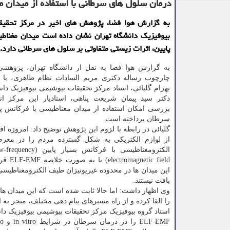
درمان سلول های سرطانی با استفاده از میدان 
به گزارش هوا فضا، پژوهش های اخیر در مرکز تحقیق
بیوفیزیک دانشگاه تهران نشان داده است میدان مغنا
پایین، اثرات زیستی متفاوتی بر سلول های سرطانی دارد.
به گزارش هوا فضا به نقل از دانشگاه تهران، پژوهشی 
چارچوب رساله دکتری مریم السادات نظام طاهری، با را
بهرام گلیائی، استاد مرکز تحقیقات بیوشیمی بیوفیزیک دان
دکتر سید پیمان شریعت پناهی، استادیار این مرکز ان
بررسی امکان استفاده از میدان مغناطیسی با فرکانس پا
سرطان پرداخته است.
گلیائی در رابطه با لزوم این پژوهش توضیح داد: امروزه ا
از لوازم الکتریکی به شکل گسترده مردم را در معر
الکترومغناطیسی با فرکانس بسی
gnetic field
این میدان ها در محدوده غیریونیزان طیف الکترومغناطیسی
بافت نیستند.
وی اظهار داشت: اما حالا ثابت شده است که این میدان ها 
را القا کرده و از راه مسیرهای پیام دهی مختلف، منجر به 
استاد گروه بیوفیزیک مرکز تحقیقات بیوشیمی بیوفیزیک دان