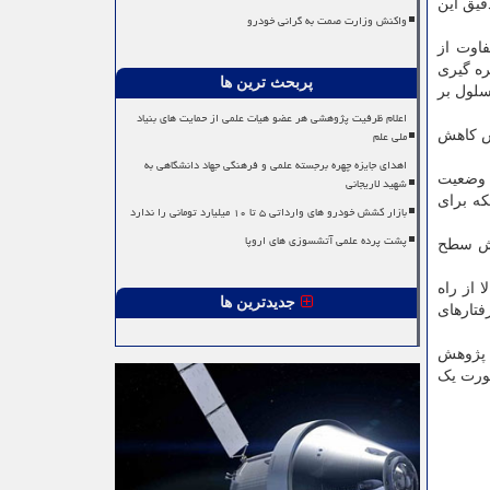
 اما هنوز سازوکار دقیق این
واکنش وزارت صمت به گرانی خودرو
فاوت از
ره گیری
پربحث ترین ها
سلول بر
اعلام ظرفیت پژوهشی هر عضو هیات علمی از حمایت های بنیاد
ملی علم
جش کاهش
اهدای جایزه چهره برجسته علمی و فرهنگی جهاد دانشگاهی به
ین مطالعه اظهار داشت: نتایج نشان داد که پاسخ زیستی در رویارویی با ELF-EMF، به وضعیت
شهید لاریجانی
ز به دست آمد، در حالیکه برای
بازار کشش خودرو های وارداتی ۵ تا ۱۰ میلیارد تومانی را ندارد
پشت پرده علمی آتشسوزی های اروپا
 G۲/M چرخه سلولی و افزایش سطح
القای اتوفاژی و کاهش تعداد سلول ها متمایز می شوند. ELF-EMF احتمالا از راه
جدیدترین ها
 رفتارهای
ن پژوهش
صورت یک