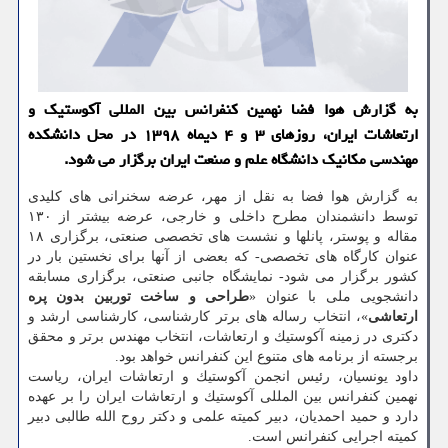
به گزارش هوا فضا نهمین كنفرانس بین المللی آكوستیك و
ارتعاشات ایران، روزهای ۳ و ۴ دیماه ۱۳۹۸ در محل دانشكده
مهندسی مكانیك دانشگاه علم و صنعت ایران برگزار می شود.
به گزارش هوا فضا به نقل از مهر، عرضه سخنرانی های كلیدی
توسط دانشمندان مطرح داخلی و خارجی، عرضه بیشتر از ۱۳۰
مقاله و پوستر، پانلها و نشست های تخصصی صنعتی، برگزاری ۱۸
عنوان كارگاه های تخصصی- كه بعضی از آنها برای نخستین بار در
كشور برگزار می شود- نمایشگاه جانبی صنعتی، برگزاری مسابقه
دانشجویی ملی با عنوان «
طراحی و ساخت توربین بدون پره
ارتعاشی
»، انتخاب رساله های برتر كارشناسی، كارشناسی ارشد و
دكتری در زمینه آكوستیك و ارتعاشات، انتخاب مهندس برتر و محقق
برجسته از برنامه های متنوع این كنفرانس خواهد بود.
داود یونسیان، رئیس انجمن آكوستیك و ارتعاشات ایران، ریاست
نهمین كنفرانس بین المللی آكوستیك و ارتعاشات ایران را بر عهده
دارد و حمید احمدیان، دبیر كمیته علمی و دكتر روح الله طالبی دبیر
كمیته اجرایی كنفرانس است.