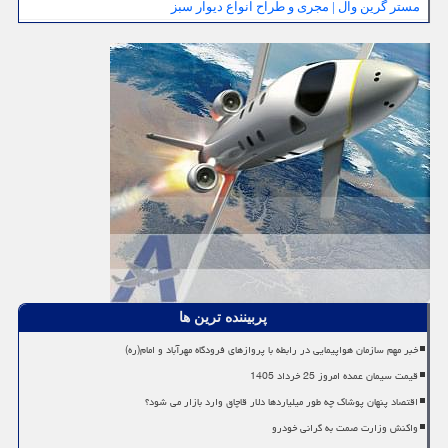
مستر گرین وال | مجری و طراح انواع دیوار سبز
پربیننده ترین ها
خبر مهم سازمان هواپیمایی در رابطه با پروازهای فرودگاه مهرآباد و امام(ره)
قیمت سیمان عمده امروز 25 خرداد 1405
اقتصاد پنهان پوشاک چه طور میلیاردها دلار قاچاق وارد بازار می شود؟
واکنش وزارت صمت به گرانی خودرو