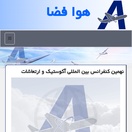
هوا فضا
منو
نهمین كنفرانس بین المللی آكوستیك و ارتعاشات