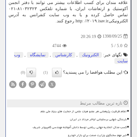
علاقه مندان برای كسب اطلاعات بیشتر می توانند با دفتر انجمن
آكوستیك و ارتعاشات ایران، با شماره تلفكس ۸۱۰۳۲۳۲۳-۰۲۱
تماس حاصل كرده و یا به وب سایت كنفرانس به آدرس
الكترونیكیhttp: //۲۰۱۹.isav.ir رجوع كنند.
1398/09/25
20:26:19
4744
5
/
5.0
تگهای خبر:
الكترونیك
,
كارشناس
,
نمایشگاه
,
وب
سایت
این مطلب هوافضا را می پسندید؟
(0)
(1)
X
تازه ترین مطالب مرتبط
اعلام ظرفیت پژوهشی هر عضو هیات علمی از حمایت های بنیاد ملی علم
بارندگی شهابی برساوشی اواخر مرداد در ایران
کسب مدال اتحادیه جهانی ریاضی توسط دانش آموخته مهندسی کامپیوتر شریف
خبر مهم سخنگوی وزارت صمت برای بازار خودرو