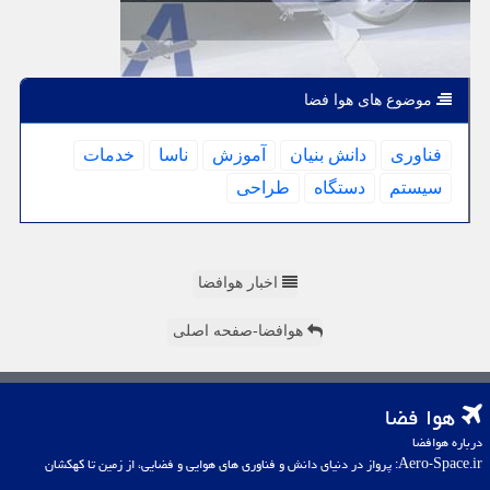
موضوع های هوا فضا
فناوری
دانش بنیان
آموزش
ناسا
خدمات
سیستم
دستگاه
طراحی
اخبار هوافضا
هوافضا-صفحه اصلی
هوا فضا
درباره هوافضا
Aero-Space.ir: پرواز در دنیای دانش و فناوری های هوایی و فضایی، از زمین تا کهکشان