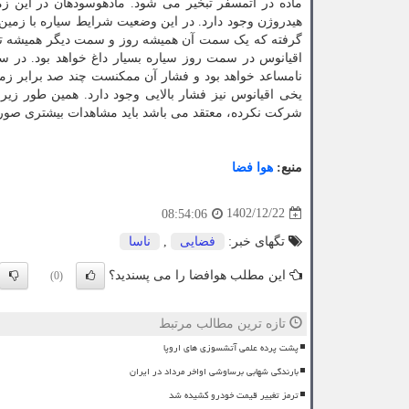
ماده در اتمسفر تبخیر می شود. مادهوسودهان در این ز
گرفته که یک سمت آن همیشه روز و سمت دیگر همیشه تاری
اقیانوس در سمت روز سیاره بسیار داغ خواهد بود. در
نامساعد خواهد بود و فشار آن ممکنست چند صد برابر زمی
یخی اقیانوس نیز فشار بالایی وجود دارد. همین طور زی
شرکت نکرده، معتقد می باشد باید مشاهدات بیشتری صورت گیرد تا درک انسان از اتمسف
منبع:
هوا فضا
1402/12/22
08:54:06
تگهای خبر:
فضایی
,
ناسا
این مطلب هوافضا را می پسندید؟
(0)
تازه ترین مطالب مرتبط
پشت پرده علمی آتشسوزی های اروپا
بارندگی شهابی برساوشی اواخر مرداد در ایران
ترمز تغییر قیمت خودرو کشیده شد