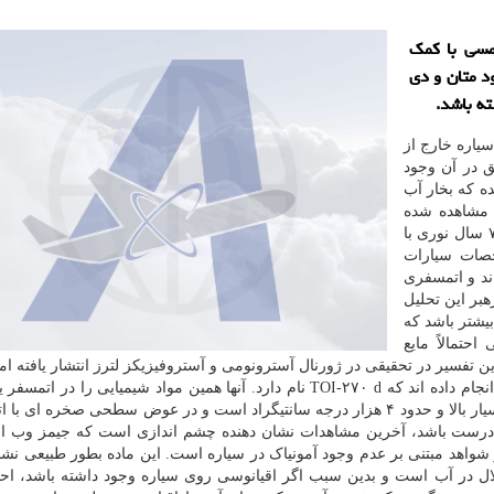
مسی با کمک
د متان و دی
ته باشد.
یاره خارج از
ق در آن وجود
 که بخار آب
 مشاهده شده
است. شعاع سیاره مذکور دو برابر زمین است و حدود ۷۰ سال نوری با
خصات سیارات
ند و اتمسفری
هبر این تحلیل
 سانتیگراد یا بیشتر باشد که
حتمالاً مایع
تفسیر در تحقیقی در ژورنال آسترونومی و آستروفیزیکز لترز انتشار یافته اما
از محققان آمریکایی مشاهداتی اضافی روی همین سیاره انجام داده اند که TOI-۲۷۰ d نام دارد. آنها همین مواد شیمیایی را د
مدعی هستند که احتمالاً دمای سیاره برای وجود آب مایع بسیار بالا و حدود ۴ هزار درجه سانتیگراد است و در عوض سطحی صخر
یر درست باشد، آخرین مشاهدات نشان دهنده چشم اندازی است که جیمز وب ا
اهد مبتنی بر عدم وجود آمونیاک در سیاره است. این ماده بطور طبیعی نشا
ل در آب است و بدین سبب اگر اقیانوسی روی سیاره وجود داشته باشد، احتما