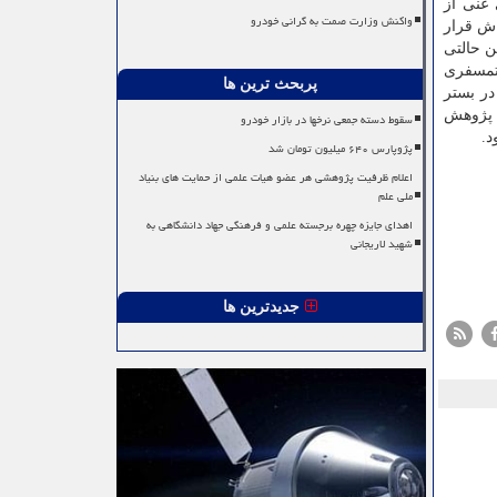
 غنی از
واکنش وزارت صمت به گرانی خودرو
ت به ستاره منظومه اش قرار
ن حالتی
تمسفری
پربحث ترین ها
در بستر
ن پژوهش
سقوط دسته جمعی نرخها در بازار خودرو
پژوپارس ۶۴۰ میلیون تومان شد
اعلام ظرفیت پژوهشی هر عضو هیات علمی از حمایت های بنیاد
ملی علم
اهدای جایزه چهره برجسته علمی و فرهنگی جهاد دانشگاهی به
شهید لاریجانی
جدیدترین ها