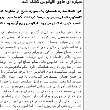
سیاره ای حاوی اقیانوس کشف شد
هوا فضا: ستاره شناسان یک سیاره خارج از منظومه ش
تلسکوپ فضایی جیمز وب رصد کرده اند که به سبب وجو
اکسید کربن، احتمال می رود اقیانوسی روی آن وجود داش
به گزارش هوا فضا به نقل از گاردین، ستاره شناسان یک س
منظومه شمسی رصد کرده اند که احتمالاً اقیانوسی عمی
دارد. این سیاره توسط تلسکوپ فضایی جیمز وب رصد شده
و نشانه هایی از متان و دی اکسید کربن در اتمسفر آن
سیاره خاکی فاصله دارد. این ترکیبات شیمیایی با مش
مملو از آبی که اقیانوس هایی تمام سطح آنها را می پوشا
غنی از هیدروژن دارند، هماهنگی دارد. نیکو مادهوسودهان ر
می گوید: ممکنست دمای اقیانوس ۱۰۰ درجه
در چنین فشار اتمسفری، اقیانوسی با چنین دمای بالایی ا
نیست. اما معین نیست سیاره قابل سکونت است یا خیر. این 
متراکم از هیدروژن و بخار آب دارد. هریک از این تفاس
سیارات خارج از منظومه شمسی فراهم می آورد. یکی از شو
اتمسفری غنی از هیدروژن است. اما آمونیاک یک ماده حلا