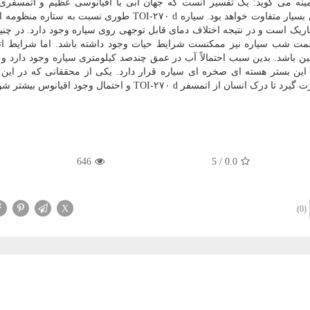
مینه می گوید: یک تفسیر آنست که جهان آبی با اقیانوسی عظیم و اتمسفری
هیدروژن وجود دارد. در این وضعیت شرایط سیاره با زمین بسیار متفاوت خواهد بود. سیاره TOI-۲۷۰ d طوری نسب
ک است و در نتیجه اختلاف دمای قابل توجهی روی سیاره وجود دارد. در چنی
 سمت شب سیاره نیز ممکنست شرایط حیات وجود داشته باشد. اما شرایط ا
ن باشد. بدین سبب احتمالاً آب در عمق چندصد کیلومتری سیاره وجود دارد و 
ر این بستر هسته ای صخره ای سیاره قرار دارد. یکی از محققانی که در ای
ر TOI-۲۷۰ d و احتمال وجود اقیانوس بیشتر شود.
646
5
/
0.0
X
(0)