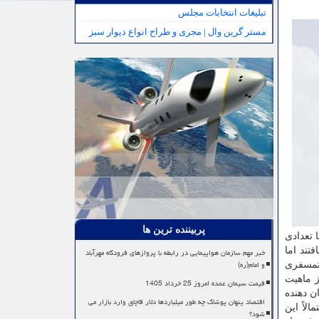
تبلیغات انتخابات مجلس
مستر گرین وال | مجری و طراح انواع دیوار سبز
پربیننده ترین ها
 تعدادی
ر اتمسفر یافتند اما
خبر مهم سازمان هواپیمایی در رابطه با پروازهای فرودگاه مهرآباد
و امام(ره)
ه ای با اتمسفری
ز ماهیت
قیمت سیمان عمده امروز 25 خرداد 1405
ن دهنده
اقتصاد پنهان پوشاک چه طور میلیاردها دلار قاچاق وارد بازار می
لاً این
شود؟