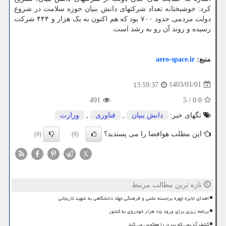
کرد: خوشبختانه تعداد شرکتهای دانش بنیان حوزه سلامت در شروع
دولت مردمی حدود ۷۰۰ بود که هم اکنون به یک هزار و ۴۴۴ شرکت
رسیده و روند آن رو به رشد است.
منبع:
aero-space.ir
1403/01/01
13:59:37
491
5
/
0.0
تگهای خبر:
دانش بنیان
,
فناوری
,
وزارت
این مطلب هوافضا را می پسندید؟
(0)
(0)
X
تازه ترین مطالب مرتبط
اهدای جایزه چهره برجسته علمی و فرهنگی جهاد دانشگاهی به شهید لاریجانی
برنامه ریزی برای ورود ۷۵ هزار خودروی به کشور
کشف آنزیمی که پیری را معکوس می کند