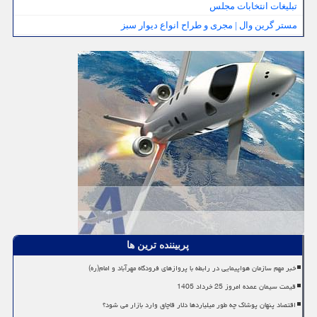
تبلیغات انتخابات مجلس
مستر گرین وال | مجری و طراح انواع دیوار سبز
پربیننده ترین ها
خبر مهم سازمان هواپیمایی در رابطه با پروازهای فرودگاه مهرآباد و امام(ره)
قیمت سیمان عمده امروز 25 خرداد 1405
اقتصاد پنهان پوشاک چه طور میلیاردها دلار قاچاق وارد بازار می شود؟